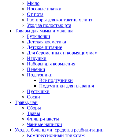
Мыло
Носовые платки
От пота
Растворы для контактных линз
Уход за полостью рта
Товары для мамы и малыша
Бутылочки
Детская косметика
Детское питание
Для беременных и кормящих мам
Игрушки
Наборы для кормления
Пеленки
Подгузники
Все подгузники
Подгузники для плавания
Пустышки
Соски
Травы, чаи
Сборы
Травы
Фильтр-пакеты
Чайные напитки
Уход за больными, средства реабилитации
Компрессионный трикотаж