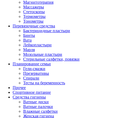
Магнитотерапия
Массажеры
Стетоскопы
Термометры
Тонометры
Перевязочные средства
Бактерицидные пластыри
Бинты
Вата
Лейкопластыри
Марля
Мозольные пластыри
Стерильные салфетки, повязки
Планирование семьи
Гели-смазки
Презервативы
Спирали
Тесты на беременность
Прочее
Спортивное питание
Средства гигиены
Ватные диски
Ватные палочки
Влажные салфетки
Женская гигиена