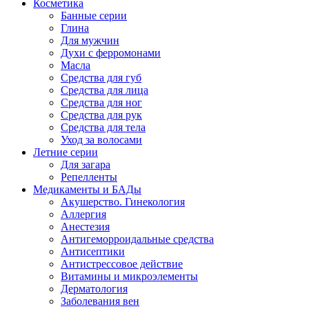
Косметика
Банные серии
Глина
Для мужчин
Духи с ферромонами
Масла
Средства для губ
Средства для лица
Средства для ног
Средства для рук
Средства для тела
Уход за волосами
Летние серии
Для загара
Репелленты
Медикаменты и БАДы
Акушерство. Гинекология
Аллергия
Анестезия
Антигеморроидальные средства
Антисептики
Антистрессовое действие
Витамины и микроэлементы
Дерматология
Заболевания вен