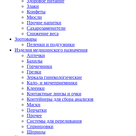
Здоровое питание
Злаки
Конфеты
Мюсли
Прочие напитки
Сахарозаменители
Снижение веса
Зоотовары
Пеленки и подгузники
Изделия медицинского назначения
Аптечки
Бахилы
Горчичники
Грелки
Зеркала гинекологические
Кало- и мочеприемники
Клеенки
Контактные линзы и очки
Контейнеры для сбора анализов
Маски
Перчатки
Прочее
Системы для переливания
Спринцовки
Шприцы