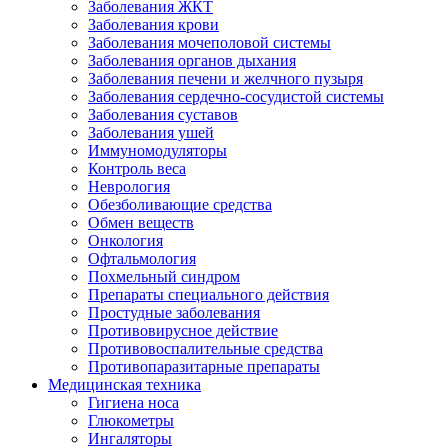
Заболевания ЖКТ
Заболевания крови
Заболевания мочеполовой системы
Заболевания органов дыхания
Заболевания печени и желчного пузыря
Заболевания сердечно-сосудистой системы
Заболевания суставов
Заболевания ушей
Иммуномодуляторы
Контроль веса
Неврология
Обезболивающие средства
Обмен веществ
Онкология
Офтальмология
Похмельный синдром
Препараты специального действия
Простудные заболевания
Противовирусное действие
Противовоспалительные средства
Противопаразитарные препараты
Медицинская техника
Гигиена носа
Глюкометры
Ингаляторы