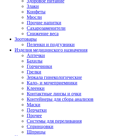
Здоровое питание
Злаки
Конфеты
Мюсли
Прочие напитки
Сахарозаменители
Снижение веса
Зоотовары
Пеленки и подгузники
Изделия медицинского назначения
Аптечки
Бахилы
Горчичники
Грелки
Зеркала гинекологические
Кало- и мочеприемники
Клеенки
Контактные линзы и очки
Контейнеры для сбора анализов
Маски
Перчатки
Прочее
Системы для переливания
Спринцовки
Шприцы