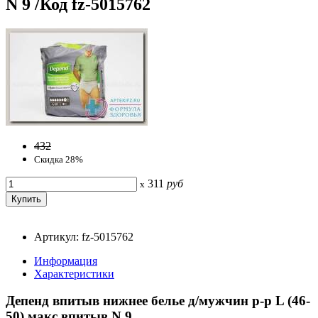
N 9 /Код fz-5015762
432
Скидка 28%
311
руб
x
Артикул: fz-5015762
Информация
Характеристики
Депенд впитыв нижнее белье д/мужчин р-р L (46-
50) макс впитыв N 9