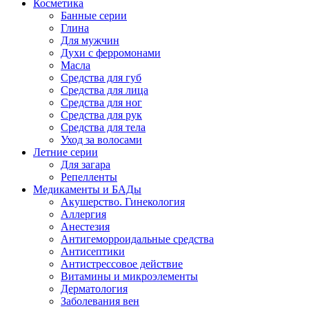
Косметика
Банные серии
Глина
Для мужчин
Духи с ферромонами
Масла
Средства для губ
Средства для лица
Средства для ног
Средства для рук
Средства для тела
Уход за волосами
Летние серии
Для загара
Репелленты
Медикаменты и БАДы
Акушерство. Гинекология
Аллергия
Анестезия
Антигеморроидальные средства
Антисептики
Антистрессовое действие
Витамины и микроэлементы
Дерматология
Заболевания вен