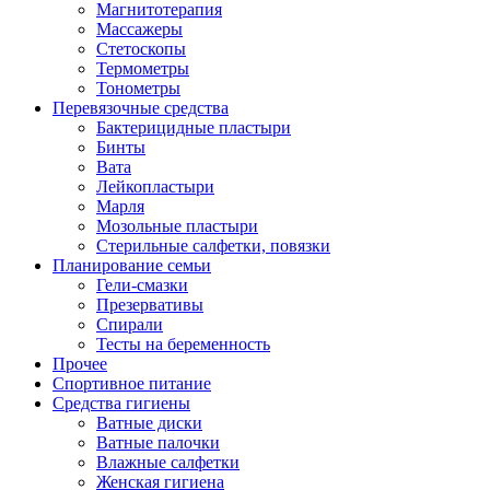
Магнитотерапия
Массажеры
Стетоскопы
Термометры
Тонометры
Перевязочные средства
Бактерицидные пластыри
Бинты
Вата
Лейкопластыри
Марля
Мозольные пластыри
Стерильные салфетки, повязки
Планирование семьи
Гели-смазки
Презервативы
Спирали
Тесты на беременность
Прочее
Спортивное питание
Средства гигиены
Ватные диски
Ватные палочки
Влажные салфетки
Женская гигиена