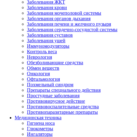
Заболевания ЖКТ
Заболевания крови
Заболевания мочеполовой системы
Заболевания органов дыхания
Заболевания печени и желчного пузыря
Заболевания сердечно-сосудистой системы
Заболевания суставов
Заболевания ушей
Иммуномодуляторы
Контроль веса
Неврология
Обезболивающие средства
Обмен веществ
Онкология
Офтальмология
Похмельный синдром
Препараты специального действия
Простудные заболевания
Противовирусное действие
Противовоспалительные средства
Противопаразитарные препараты
Медицинская техника
Гигиена носа
Глюкометры
Ингаляторы