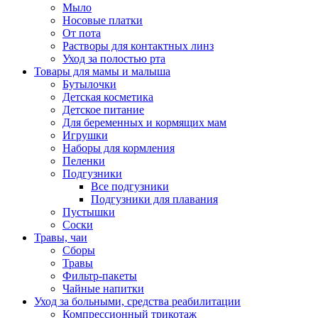
Мыло
Носовые платки
От пота
Растворы для контактных линз
Уход за полостью рта
Товары для мамы и малыша
Бутылочки
Детская косметика
Детское питание
Для беременных и кормящих мам
Игрушки
Наборы для кормления
Пеленки
Подгузники
Все подгузники
Подгузники для плавания
Пустышки
Соски
Травы, чаи
Сборы
Травы
Фильтр-пакеты
Чайные напитки
Уход за больными, средства реабилитации
Компрессионный трикотаж