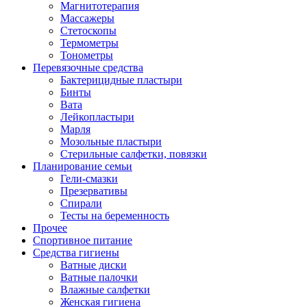
Магнитотерапия
Массажеры
Стетоскопы
Термометры
Тонометры
Перевязочные средства
Бактерицидные пластыри
Бинты
Вата
Лейкопластыри
Марля
Мозольные пластыри
Стерильные салфетки, повязки
Планирование семьи
Гели-смазки
Презервативы
Спирали
Тесты на беременность
Прочее
Спортивное питание
Средства гигиены
Ватные диски
Ватные палочки
Влажные салфетки
Женская гигиена