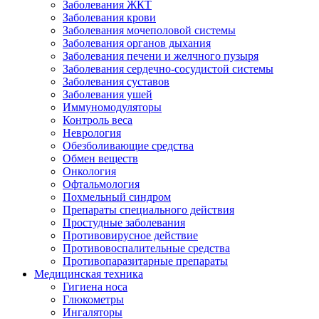
Заболевания ЖКТ
Заболевания крови
Заболевания мочеполовой системы
Заболевания органов дыхания
Заболевания печени и желчного пузыря
Заболевания сердечно-сосудистой системы
Заболевания суставов
Заболевания ушей
Иммуномодуляторы
Контроль веса
Неврология
Обезболивающие средства
Обмен веществ
Онкология
Офтальмология
Похмельный синдром
Препараты специального действия
Простудные заболевания
Противовирусное действие
Противовоспалительные средства
Противопаразитарные препараты
Медицинская техника
Гигиена носа
Глюкометры
Ингаляторы