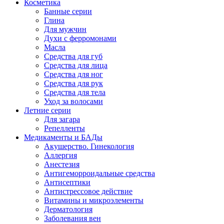
Косметика
Банные серии
Глина
Для мужчин
Духи с ферромонами
Масла
Средства для губ
Средства для лица
Средства для ног
Средства для рук
Средства для тела
Уход за волосами
Летние серии
Для загара
Репелленты
Медикаменты и БАДы
Акушерство. Гинекология
Аллергия
Анестезия
Антигеморроидальные средства
Антисептики
Антистрессовое действие
Витамины и микроэлементы
Дерматология
Заболевания вен