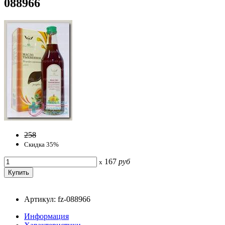
088966
258
Скидка 35%
167
руб
x
Артикул: fz-088966
Информация