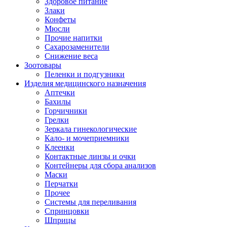
Здоровое питание
Злаки
Конфеты
Мюсли
Прочие напитки
Сахарозаменители
Снижение веса
Зоотовары
Пеленки и подгузники
Изделия медицинского назначения
Аптечки
Бахилы
Горчичники
Грелки
Зеркала гинекологические
Кало- и мочеприемники
Клеенки
Контактные линзы и очки
Контейнеры для сбора анализов
Маски
Перчатки
Прочее
Системы для переливания
Спринцовки
Шприцы