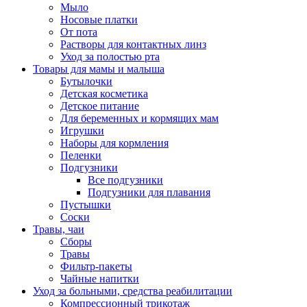
Мыло
Носовые платки
От пота
Растворы для контактных линз
Уход за полостью рта
Товары для мамы и малыша
Бутылочки
Детская косметика
Детское питание
Для беременных и кормящих мам
Игрушки
Наборы для кормления
Пеленки
Подгузники
Все подгузники
Подгузники для плавания
Пустышки
Соски
Травы, чаи
Сборы
Травы
Фильтр-пакеты
Чайные напитки
Уход за больными, средства реабилитации
Компрессионный трикотаж