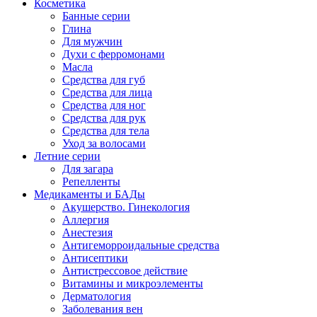
Косметика
Банные серии
Глина
Для мужчин
Духи с ферромонами
Масла
Средства для губ
Средства для лица
Средства для ног
Средства для рук
Средства для тела
Уход за волосами
Летние серии
Для загара
Репелленты
Медикаменты и БАДы
Акушерство. Гинекология
Аллергия
Анестезия
Антигеморроидальные средства
Антисептики
Антистрессовое действие
Витамины и микроэлементы
Дерматология
Заболевания вен