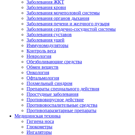
Заболевания ЖКТ
Заболевания крови
Заболевания мочеполовой системы
Заболевания органов дыхания
Заболевания печени и желчного пузыря
Заболевания сердечно-сосудистой системы
Заболевания суставов
Заболевания ушей
Иммуномодуляторы
Контроль веса
Неврология
Обезболивающие средства
Обмен веществ
Онкология
Офтальмология
Похмельный синдром
Препараты специального действия
Простудные заболевания
Противовирусное действие
Противовоспалительные средства
Противопаразитарные препараты
Медицинская техника
Гигиена носа
Глюкометры
Ингаляторы