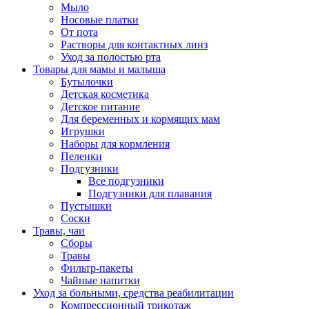
Мыло
Носовые платки
От пота
Растворы для контактных линз
Уход за полостью рта
Товары для мамы и малыша
Бутылочки
Детская косметика
Детское питание
Для беременных и кормящих мам
Игрушки
Наборы для кормления
Пеленки
Подгузники
Все подгузники
Подгузники для плавания
Пустышки
Соски
Травы, чаи
Сборы
Травы
Фильтр-пакеты
Чайные напитки
Уход за больными, средства реабилитации
Компрессионный трикотаж