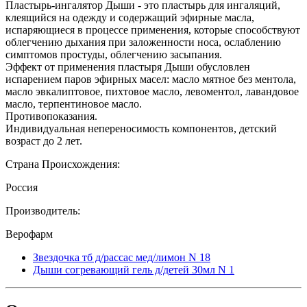
Пластырь-ингалятор Дыши - это пластырь для ингаляций,
клеящийся на одежду и содержащий эфирные масла,
испаряющиеся в процессе применения, которые способствуют
облегчению дыхания при заложенности носа, ослаблению
симптомов простуды, облегчению засыпания.
Эффект от применения пластыря Дыши обусловлен
испарением паров эфирных масел: масло мятное без ментола,
масло эвкалиптовое, пихтовое масло, левоментол, лавандовое
масло, терпентиновое масло.
Противопоказания.
Индивидуальная непереносимость компонентов, детский
возраст до 2 лет.
Страна Происхождения:
Россия
Производитель:
Верофарм
Звездочка тб д/рассас мед/лимон N 18
Дыши согревающий гель д/детей 30мл N 1