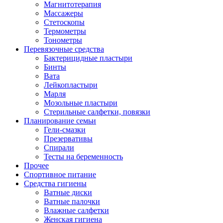
Магнитотерапия
Массажеры
Стетоскопы
Термометры
Тонометры
Перевязочные средства
Бактерицидные пластыри
Бинты
Вата
Лейкопластыри
Марля
Мозольные пластыри
Стерильные салфетки, повязки
Планирование семьи
Гели-смазки
Презервативы
Спирали
Тесты на беременность
Прочее
Спортивное питание
Средства гигиены
Ватные диски
Ватные палочки
Влажные салфетки
Женская гигиена