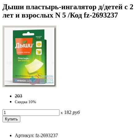
Дыши пластырь-ингалятор д/детей с 2
лет и взрослых N 5 /Код fz-2693237
203
Скидка 10%
182
руб
x
Артикул: fz-2693237