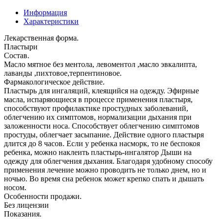
Информация
Характеристики
Лекарственная форма.
Пластыри
Состав.
Масло мятное без ментола, левоментол ,масло эвкалипта,
лаванды ,пихтовое,терпентиновое.
Фармакологическое действие.
Пластырь для ингаляций, клеящийся на одежду. Эфирные
масла, испаряющиеся в процессе применения пластыря,
способствуют профилактике простудных заболеваний,
облегчению их симптомов, нормализации дыхания при
заложенности носа. Способствует облегчению симптомов
простуды, облегчает засыпание. Действие одного пластыря
длится до 8 часов. Если у ребенка насморк, то не беспокоя
ребенка, можно наклеить пластырь-ингалятор Дыши на
одежду для облегчения дыхания. Благодаря удобному способу
применения лечение можно проводить не только днем, но и
ночью. Во время сна ребенок может крепко спать и дышать
носом.
Особенности продажи.
Без лицензии
Показания.