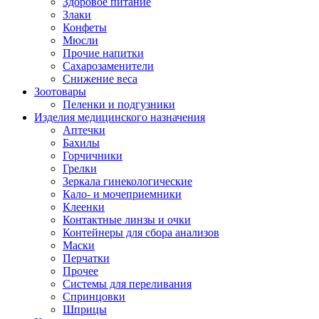
Здоровое питание
Злаки
Конфеты
Мюсли
Прочие напитки
Сахарозаменители
Снижение веса
Зоотовары
Пеленки и подгузники
Изделия медицинского назначения
Аптечки
Бахилы
Горчичники
Грелки
Зеркала гинекологические
Кало- и мочеприемники
Клеенки
Контактные линзы и очки
Контейнеры для сбора анализов
Маски
Перчатки
Прочее
Системы для переливания
Спринцовки
Шприцы