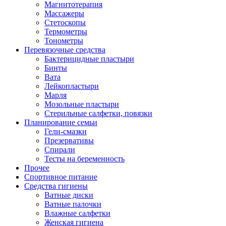
Магнитотерапия
Массажеры
Стетоскопы
Термометры
Тонометры
Перевязочные средства
Бактерицидные пластыри
Бинты
Вата
Лейкопластыри
Марля
Мозольные пластыри
Стерильные салфетки, повязки
Планирование семьи
Гели-смазки
Презервативы
Спирали
Тесты на беременность
Прочее
Спортивное питание
Средства гигиены
Ватные диски
Ватные палочки
Влажные салфетки
Женская гигиена