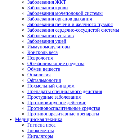
Заболевания ЖКТ
Заболевания крови
Заболевания мочеполовой системы
Заболевания органов дыхания
Заболевания печени и желчного пузыря
Заболевания сердечно-сосудистой системы
Заболевания суставов
Заболевания ушей
Иммуномодуляторы
Контроль веса
Неврология
Обезболивающие средства
Обмен веществ
Онкология
Офтальмология
Похмельный синдром
Препараты специального действия
Простудные заболевания
Противовирусное действие
Противовоспалительные средства
Противопаразитарные препараты
Медицинская техника
Гигиена носа
Глюкометры
Ингаляторы