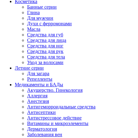
Косметика
Банные серии
Глина
Для мужчин
Духи с ферромонами
Масла
Средства для губ
Средства для лица
Средства для ног
Средства для рук
Средства для тела
Уход за волосами
Летние серии
Для загара
Репелленты
Медикаменты и БАДы
Акушерство. Гинекология
Аллергия
Анестезия
Антигеморроидальные средства
Антисептики
Антистрессовое действие
Витамины и микроэлементы
Дерматология
Заболевания вен