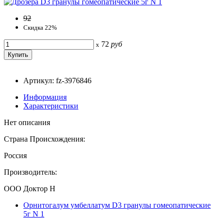
92
Скидка 22%
72
руб
x
Артикул: fz-3976846
Информация
Характеристики
Нет описания
Страна Происхождения:
Россия
Производитель:
ООО Доктор Н
Орнитогалум умбеллатум D3 гранулы гомеопатические
5г N 1