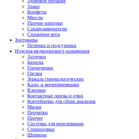
Здоровое питание
Злаки
Конфеты
Мюсли
Прочие напитки
Сахарозаменители
Снижение веса
Зоотовары
Пеленки и подгузники
Изделия медицинского назначения
Аптечки
Бахилы
Горчичники
Грелки
Зеркала гинекологические
Кало- и мочеприемники
Клеенки
Контактные линзы и очки
Контейнеры для сбора анализов
Маски
Перчатки
Прочее
Системы для переливания
Спринцовки
Шприцы