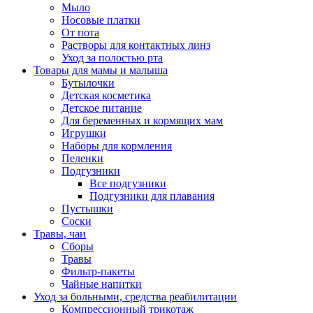
Мыло
Носовые платки
От пота
Растворы для контактных линз
Уход за полостью рта
Товары для мамы и малыша
Бутылочки
Детская косметика
Детское питание
Для беременных и кормящих мам
Игрушки
Наборы для кормления
Пеленки
Подгузники
Все подгузники
Подгузники для плавания
Пустышки
Соски
Травы, чаи
Сборы
Травы
Фильтр-пакеты
Чайные напитки
Уход за больными, средства реабилитации
Компрессионный трикотаж