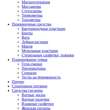
Магнитотерапия
Массажеры
Стетоскопы
Термометры
Тонометры
Перевязочные средства
Бактерицидные пластыри
Бинты
Вата
Лейкопластыри
Марля
Мозольные пластыри
Стерильные салфетки, повязки
Планирование семьи
Гели-смазки
Презервативы
Спирали
Тесты на беременность
Прочее
Спортивное питание
Средства гигиены
Ватные диски
Ватные палочки
Влажные салфетки
Женская гигиена