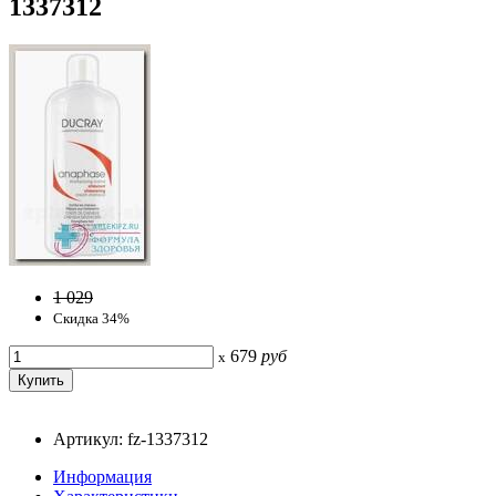
1337312
1 029
Скидка 34%
679
руб
x
Артикул: fz-1337312
Информация