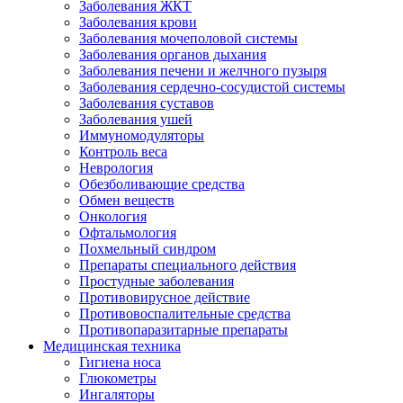
Заболевания ЖКТ
Заболевания крови
Заболевания мочеполовой системы
Заболевания органов дыхания
Заболевания печени и желчного пузыря
Заболевания сердечно-сосудистой системы
Заболевания суставов
Заболевания ушей
Иммуномодуляторы
Контроль веса
Неврология
Обезболивающие средства
Обмен веществ
Онкология
Офтальмология
Похмельный синдром
Препараты специального действия
Простудные заболевания
Противовирусное действие
Противовоспалительные средства
Противопаразитарные препараты
Медицинская техника
Гигиена носа
Глюкометры
Ингаляторы