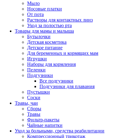
Мыло
Носовые платки
От пота
Растворы для контактных линз
Уход за полостью рта
Товары для мамы и малыша
Бутылочки
Детская косметика
Детское питание
Для беременных и кормящих мам
Игрушки
Наборы для кормления
Пеленки
Подгузники
Все подгузники
Подгузники для плавания
Пустышки
Соски
Травы, чаи
Сборы
Травы
Фильтр-пакеты
Чайные напитки
Уход за больными, средства реабилитации
Компрессионный трикотаж