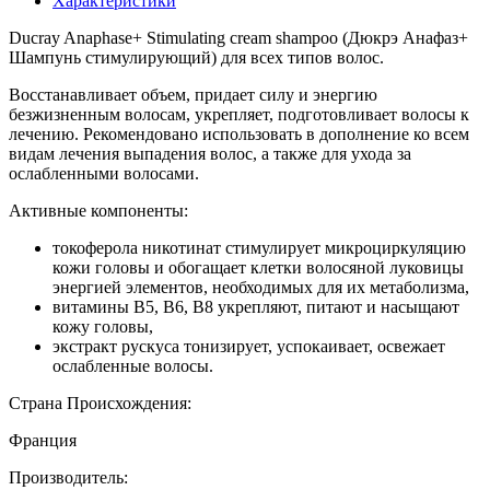
Характеристики
Ducray Anaphase+ Stimulating cream shampoo (Дюкрэ Анафаз+
Шампунь стимулирующий) для всех типов волос.
Восстанавливает объем, придает силу и энергию
безжизненным волосам, укрепляет, подготовливает волосы к
лечению. Рекомендовано использовать в дополнение ко всем
видам лечения выпадения волос, а также для ухода за
ослабленными волосами.
Активные компоненты:
токоферола никотинат стимулирует микроциркуляцию
кожи головы и обогащает клетки волосяной луковицы
энергией элементов, необходимых для их метаболизма,
витамины В5, В6, В8 укрепляют, питают и насыщают
кожу головы,
экстракт рускуса тонизирует, успокаивает, освежает
ослабленные волосы.
Страна Происхождения:
Франция
Производитель: