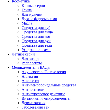
Косметика
Банные серии
Глина
Для мужчин
Духи с ферромонами
Масла
Средства для губ
Средства для лица
Средства для ног
Средства для рук
Средства для тела
Уход за волосами
Летние серии
Для загара
Репелленты
Медикаменты и БАДы
Акушерство. Гинекология
Аллергия
Анестезия
Антигеморроидальные средства
Антисептики
Антистрессовое действие
Витамины и микроэлементы
Дерматология
Заболевания вен