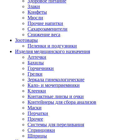
Здоровое питание
Злаки
Конфеты
Мюсли
Прочие напитки
Сахарозаменители
Снижение веса
Зоотовары
Пеленки и подгузники
Изделия медицинского назначения
Аптечки
Бахилы
Горчичники
Грелки
Зеркала гинекологические
Кало- и мочеприемники
Клеенки
Контактные линзы и очки
Контейнеры для сбора анализов
Маски
Перчатки
Прочее
Системы для переливания
Спринцовки
Шприцы