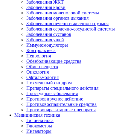
Заболевания ЖКТ
Заболевания крови
Заболевания мочеполовой системы
Заболевания органов дыхания
Заболевания печени и желчного пузыря
Заболевания сердечно-сосудистой системы
Заболевания суставов
Заболевания ушей
Иммуномодуляторы
Контроль веса
Неврология
Обезболивающие средства
Обмен веществ
Онкология
Офтальмология
Похмельный синдром
Препараты специального действия
Простудные заболевания
Противовирусное действие
Противовоспалительные средства
Противопаразитарные препараты
Медицинская техника
Гигиена носа
Глюкометры
Ингаляторы