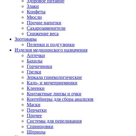
Здоровое питание
Злаки
Конфеты
Мюсли
Прочие напитки
Сахарозаменители
Снижение веса
Зоотовары
Пеленки и подгузники
Изделия медицинского назначения
Аптечки
Бахилы
Горчичники
Грелки
Зеркала гинекологические
Кало- и мочеприемники
Клеенки
Контактные линзы и очки
Контейнеры для сбора анализов
Маски
Перчатки
Прочее
Системы для переливания
Спринцовки
Шприцы