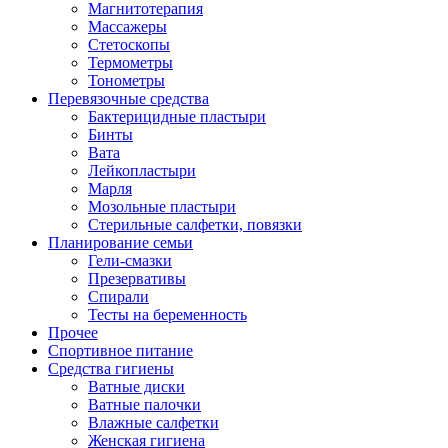
Магнитотерапия
Массажеры
Стетоскопы
Термометры
Тонометры
Перевязочные средства
Бактерицидные пластыри
Бинты
Вата
Лейкопластыри
Марля
Мозольные пластыри
Стерильные салфетки, повязки
Планирование семьи
Гели-смазки
Презервативы
Спирали
Тесты на беременность
Прочее
Спортивное питание
Средства гигиены
Ватные диски
Ватные палочки
Влажные салфетки
Женская гигиена