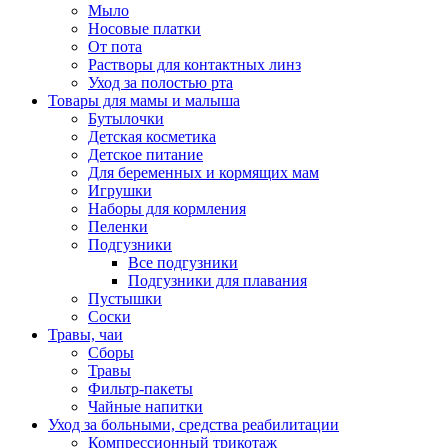
Мыло
Носовые платки
От пота
Растворы для контактных линз
Уход за полостью рта
Товары для мамы и малыша
Бутылочки
Детская косметика
Детское питание
Для беременных и кормящих мам
Игрушки
Наборы для кормления
Пеленки
Подгузники
Все подгузники
Подгузники для плавания
Пустышки
Соски
Травы, чаи
Сборы
Травы
Фильтр-пакеты
Чайные напитки
Уход за больными, средства реабилитации
Компрессионный трикотаж