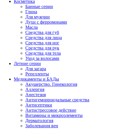
Косметика
Банные серии
Глина
Для мужчин
Духи с ферромонами
Масла
Средства для губ
Средства для лица
Средства для ног
Средства для рук
Средства для тела
Уход за волосами
Летние серии
Для загара
Репелленты
Медикаменты и БАДы
Акушерство. Гинекология
Аллергия
Анестезия
Антигеморроидальные средства
Антисептики
Антистрессовое действие
Витамины и микроэлементы
Дерматология
Заболевания вен