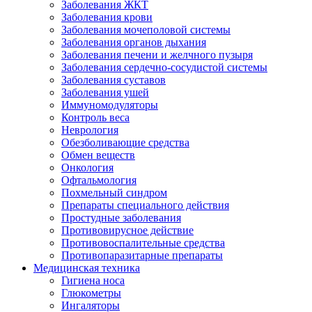
Заболевания ЖКТ
Заболевания крови
Заболевания мочеполовой системы
Заболевания органов дыхания
Заболевания печени и желчного пузыря
Заболевания сердечно-сосудистой системы
Заболевания суставов
Заболевания ушей
Иммуномодуляторы
Контроль веса
Неврология
Обезболивающие средства
Обмен веществ
Онкология
Офтальмология
Похмельный синдром
Препараты специального действия
Простудные заболевания
Противовирусное действие
Противовоспалительные средства
Противопаразитарные препараты
Медицинская техника
Гигиена носа
Глюкометры
Ингаляторы