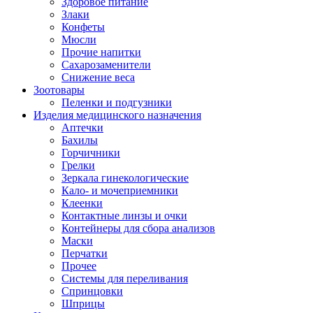
Здоровое питание
Злаки
Конфеты
Мюсли
Прочие напитки
Сахарозаменители
Снижение веса
Зоотовары
Пеленки и подгузники
Изделия медицинского назначения
Аптечки
Бахилы
Горчичники
Грелки
Зеркала гинекологические
Кало- и мочеприемники
Клеенки
Контактные линзы и очки
Контейнеры для сбора анализов
Маски
Перчатки
Прочее
Системы для переливания
Спринцовки
Шприцы