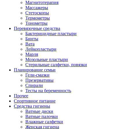
Магнитотерапия
Массажеры
Стетоскопы
Термометры
Тонометры
Перевязочные средства
Бактерицидные пластыри
Бинты
Вата
Лейкопластыри
Марля
Мозольные пластыри
Стерильные салфетки, повязки
Планирование семьи
Гели-смазки
Презервативы
Спирали
Тесты на беременность
Прочее
Спортивное питание
Средства гигиены
Ватные диски
Ватные палочки
Влажные салфетки
Женская гигиена