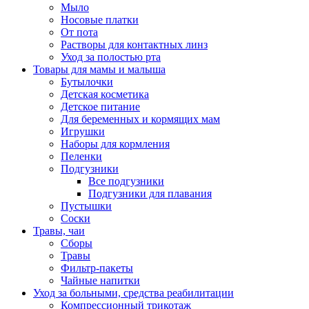
Мыло
Носовые платки
От пота
Растворы для контактных линз
Уход за полостью рта
Товары для мамы и малыша
Бутылочки
Детская косметика
Детское питание
Для беременных и кормящих мам
Игрушки
Наборы для кормления
Пеленки
Подгузники
Все подгузники
Подгузники для плавания
Пустышки
Соски
Травы, чаи
Сборы
Травы
Фильтр-пакеты
Чайные напитки
Уход за больными, средства реабилитации
Компрессионный трикотаж