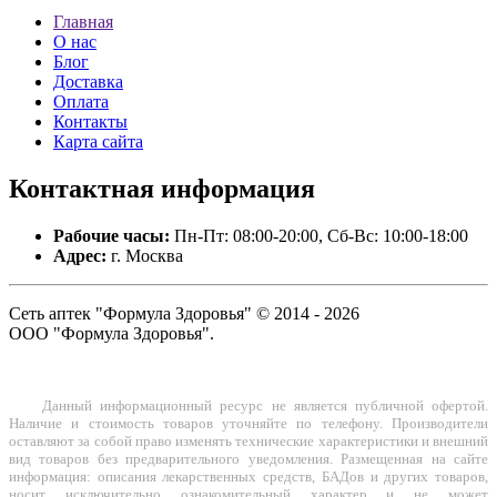
Главная
О нас
Блог
Доставка
Оплата
Контакты
Карта сайта
Контактная
информация
Рабочие часы:
Пн-Пт: 08:00-20:00, Сб-Вс: 10:00-18:00
Адрес:
г. Москва
Сеть аптек "Формула Здоровья" © 2014 - 2026
ООО "Формула Здоровья".
Данный информационный ресурс не является публичной офертой.
Наличие и стоимость товаров уточняйте по телефону. Производители
оставляют за собой право изменять технические характеристики и внешний
вид товаров без предварительного уведомления. Размещенная на сайте
информация: описания лекарственных средств, БАДов и других товаров,
носит исключительно ознакомительный характер и не может