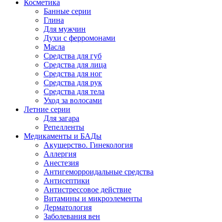
Косметика
Банные серии
Глина
Для мужчин
Духи с ферромонами
Масла
Средства для губ
Средства для лица
Средства для ног
Средства для рук
Средства для тела
Уход за волосами
Летние серии
Для загара
Репелленты
Медикаменты и БАДы
Акушерство. Гинекология
Аллергия
Анестезия
Антигеморроидальные средства
Антисептики
Антистрессовое действие
Витамины и микроэлементы
Дерматология
Заболевания вен