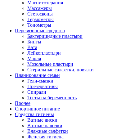
Магнитотерапия
Массажеры
Стетоскопы
Термометры
Тонометры
Перевязочные средства
Бактерицидные пластыри
Бинты
Вата
Лейкопластыри
Марля
Мозольные пластыри
Стерильные салфетки, повязки
Планирование семьи
Гели-смазки
Презервативы
Спирали
Тесты на беременность
Прочее
Спортивное питание
Средства гигиены
Ватные диски
Ватные палочки
Влажные салфетки
Женская гигиена