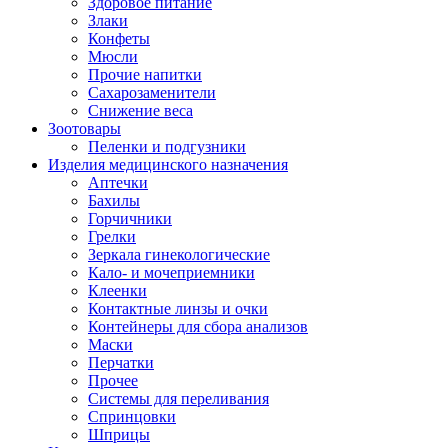
Здоровое питание
Злаки
Конфеты
Мюсли
Прочие напитки
Сахарозаменители
Снижение веса
Зоотовары
Пеленки и подгузники
Изделия медицинского назначения
Аптечки
Бахилы
Горчичники
Грелки
Зеркала гинекологические
Кало- и мочеприемники
Клеенки
Контактные линзы и очки
Контейнеры для сбора анализов
Маски
Перчатки
Прочее
Системы для переливания
Спринцовки
Шприцы