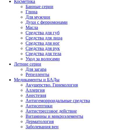
Косметика
Банные серии
Глина
Для мужчин
Духи с ферромонами
Масла
Средства для губ
Средства для лица
Средства для ног
Средства для рук
Средства для тела
Уход за волосами
Летние серии
Для загара
Репелленты
Медикаменты и БАДы
Акушерство. Гинекология
Аллергия
Анестезия
Антигеморроидальные средства
Антисептики
Антистрессовое действие
Витамины и микроэлементы
Дерматология
Заболевания вен