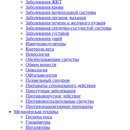
Заболевания ЖКТ
Заболевания крови
Заболевания мочеполовой системы
Заболевания органов дыхания
Заболевания печени и желчного пузыря
Заболевания сердечно-сосудистой системы
Заболевания суставов
Заболевания ушей
Иммуномодуляторы
Контроль веса
Неврология
Обезболивающие средства
Обмен веществ
Онкология
Офтальмология
Похмельный синдром
Препараты специального действия
Простудные заболевания
Противовирусное действие
Противовоспалительные средства
Противопаразитарные препараты
Медицинская техника
Гигиена носа
Глюкометры
Ингаляторы