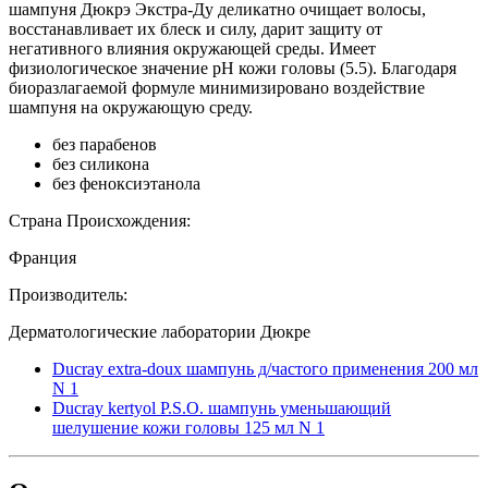
шампуня Дюкрэ Экстра-Ду деликатно очищает волосы,
восстанавливает их блеск и силу, дарит защиту от
негативного влияния окружающей среды. Имеет
физиологическое значение рН кожи головы (5.5). Благодаря
биоразлагаемой формуле минимизировано воздействие
шампуня на окружающую среду.
без парабенов
без силикона
без феноксиэтанола
Страна Происхождения:
Франция
Производитель:
Дерматологические лаборатории Дюкре
Ducray extra-doux шампунь д/частого применения 200 мл
N 1
Ducray kertyol P.S.O. шампунь уменьшающий
шелушение кожи головы 125 мл N 1