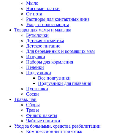
Мыло
Носовые платки
От пота
Растворы для контактных линз
Уход за полостью рта
Товары для мамы и малыша
Бутылочки
Детская косметика
Детское питание
Для беременных и кормящих мам
Игрушки
Наборы для кормления
Пеленки
Подгузники
Все подгузники
Подгузники для плавания
Пустышки
Соски
Травы, чаи
Сборы
Травы
Фильтр-пакеты
Чайные напитки
Уход за больными, средства реабилитации
Компрессионный трикотаж