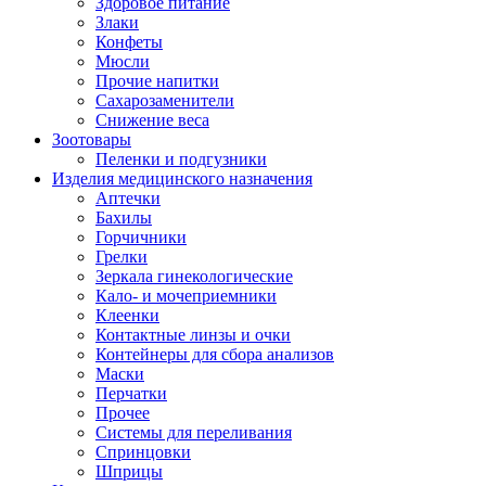
Здоровое питание
Злаки
Конфеты
Мюсли
Прочие напитки
Сахарозаменители
Снижение веса
Зоотовары
Пеленки и подгузники
Изделия медицинского назначения
Аптечки
Бахилы
Горчичники
Грелки
Зеркала гинекологические
Кало- и мочеприемники
Клеенки
Контактные линзы и очки
Контейнеры для сбора анализов
Маски
Перчатки
Прочее
Системы для переливания
Спринцовки
Шприцы