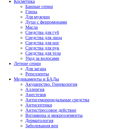
Косметика
Банные серии
Глина
Для мужчин
Духи с ферромонами
Масла
Средства для губ
Средства для лица
Средства для ног
Средства для рук
Средства для тела
Уход за волосами
Летние серии
Для загара
Репелленты
Медикаменты и БАДы
Акушерство. Гинекология
Аллергия
Анестезия
Антигеморроидальные средства
Антисептики
Антистрессовое действие
Витамины и микроэлементы
Дерматология
Заболевания вен