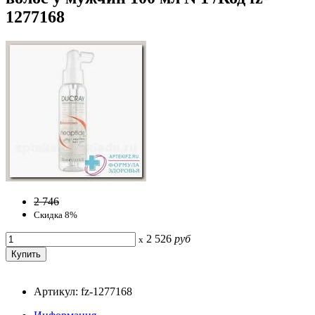
1277168
2 746
Скидка 8%
2 526
руб
x
Артикул: fz-1277168