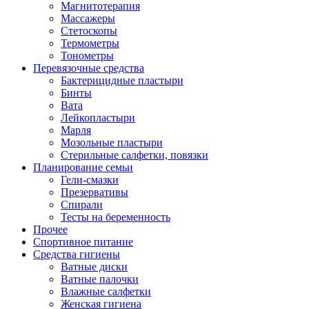
Магнитотерапия
Массажеры
Стетоскопы
Термометры
Тонометры
Перевязочные средства
Бактерицидные пластыри
Бинты
Вата
Лейкопластыри
Марля
Мозольные пластыри
Стерильные салфетки, повязки
Планирование семьи
Гели-смазки
Презервативы
Спирали
Тесты на беременность
Прочее
Спортивное питание
Средства гигиены
Ватные диски
Ватные палочки
Влажные салфетки
Женская гигиена