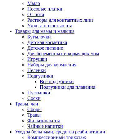
Мыло
Носовые платки
От пота
Растворы для контактных линз
Уход за полостью рта
Товары для мамы и малыша
Бутылочки
Детская косметика
Детское питание
Для беременных и кормящих мам
Игрушки
Наборы для кормления
Пеленки
Подгузники
Все подгузники
Подгузники для плавания
Пустышки
Соски
Травы, чаи
Сборы
Травы
Фильтр-пакеты
Чайные напитки
Уход за больными, средства реабилитации
Компрессионный трикотаж