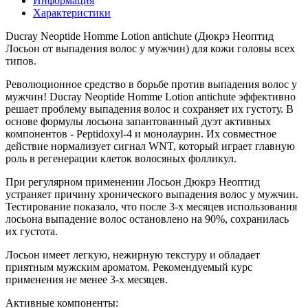
Информация
Характеристики
Ducray Neoptide Homme Lotion antichute (Дюкрэ Неоптид
Лосьон от выпадения волос у мужчин) для кожи головы всех
типов.
Революционное средство в борьбе против выпадения волос у
мужчин! Ducray Neoptide Homme Lotion antichute эффективно
решает проблему выпадения волос и сохраняет их густоту. В
основе формулы лосьона запантованный дуэт активных
компонентов - Peptidoxyl-4 и монолаурин. Их совместное
действие нормализует сигнал WNT, который играет главную
роль в регенерации клеток волосяных фолликул.
При регулярном применении Лосьон Дюкрэ Неоптид
устраняет причину хронического выпадения волос у мужчин.
Тестирование показало, что после 3-х месяцев использования
лосьона выпадение волос остановлено на 90%, сохранилась
их густота.
Лосьон имеет легкую, нежирную текстуру и обладает
приятным мужским ароматом. Рекомендуемый курс
применения не менее 3-х месяцев.
Активные компоненты: