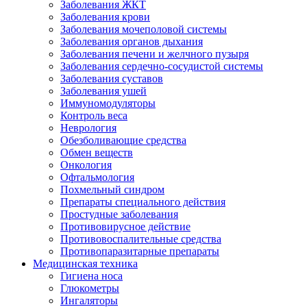
Заболевания ЖКТ
Заболевания крови
Заболевания мочеполовой системы
Заболевания органов дыхания
Заболевания печени и желчного пузыря
Заболевания сердечно-сосудистой системы
Заболевания суставов
Заболевания ушей
Иммуномодуляторы
Контроль веса
Неврология
Обезболивающие средства
Обмен веществ
Онкология
Офтальмология
Похмельный синдром
Препараты специального действия
Простудные заболевания
Противовирусное действие
Противовоспалительные средства
Противопаразитарные препараты
Медицинская техника
Гигиена носа
Глюкометры
Ингаляторы