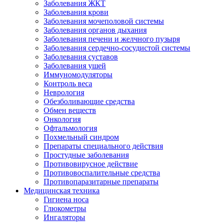
Заболевания ЖКТ
Заболевания крови
Заболевания мочеполовой системы
Заболевания органов дыхания
Заболевания печени и желчного пузыря
Заболевания сердечно-сосудистой системы
Заболевания суставов
Заболевания ушей
Иммуномодуляторы
Контроль веса
Неврология
Обезболивающие средства
Обмен веществ
Онкология
Офтальмология
Похмельный синдром
Препараты специального действия
Простудные заболевания
Противовирусное действие
Противовоспалительные средства
Противопаразитарные препараты
Медицинская техника
Гигиена носа
Глюкометры
Ингаляторы