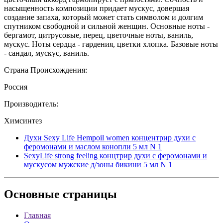
насыщенность композиции придает мускус, довершая
создание запаха, который может стать символом и долгим
спутником свободной и сильной женщин. Основные ноты -
бергамот, цитрусовые, перец, цветочные ноты, ваниль,
мускус. Ноты сердца - гардения, цветки хлопка. Базовые ноты
- сандал, мускус, ваниль.
Страна Происхождения:
Россия
Производитель:
Химсинтез
Духи Sexy Life Hempoil women концентрир духи с
феромонами и маслом конопли 5 мл N 1
SexyLife strong feeling концтрир духи с феромонами и
мускусом мужские д/зоны бикини 5 мл N 1
Основные
страницы
Главная