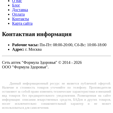
О нас
Блог
Доставка
Оплата
Контакты
Карта сайта
Контактная
информация
Рабочие часы:
Пн-Пт: 08:00-20:00, Сб-Вс: 10:00-18:00
Адрес:
г. Москва
Сеть аптек "Формула Здоровья" © 2014 - 2026
ООО "Формула Здоровья".
Данный информационный ресурс не является публичной офертой.
Наличие и стоимость товаров уточняйте по телефону. Производители
оставляют за собой право изменять технические характеристики и внешний
вид товаров без предварительного уведомления. Размещенная на сайте
информация: описания лекарственных средств, БАДов и других товаров,
носит исключительно ознакомительный характер и не может
использоваться для самолечения.