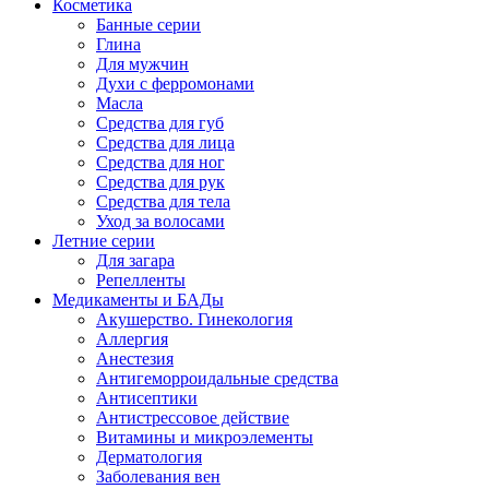
Косметика
Банные серии
Глина
Для мужчин
Духи с ферромонами
Масла
Средства для губ
Средства для лица
Средства для ног
Средства для рук
Средства для тела
Уход за волосами
Летние серии
Для загара
Репелленты
Медикаменты и БАДы
Акушерство. Гинекология
Аллергия
Анестезия
Антигеморроидальные средства
Антисептики
Антистрессовое действие
Витамины и микроэлементы
Дерматология
Заболевания вен