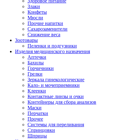
Здоровое питание
Злаки
Конфеты
Мюсли
Прочие напитки
Сахарозаменители
Снижение веса
Зоотовары
Пеленки и подгузники
Изделия медицинского назначения
Аптечки
Бахилы
Горчичники
Грелки
Зеркала гинекологические
Кало- и мочеприемники
Клеенки
Контактные линзы и очки
Контейнеры для сбора анализов
Маски
Перчатки
Прочее
Системы для переливания
Спринцовки
Шприцы