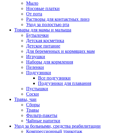
Мыло
Носовые платки
От пота
Растворы для контактных линз
Уход за полостью рта
Товары для мамы и малыша
Бутылочки
Детская косметика
Детское питание
Для беременных и кормящих мам
Игрушки
Наборы для кормления
Пеленки
Подгузники
Все подгузники
Подгузники для плавания
Пустышки
Соски
Травы, чаи
Сборы
Травы
Фильтр-пакеты
Чайные напитки
Уход за больными, средства реабилитации
Компрессионный трикотаж