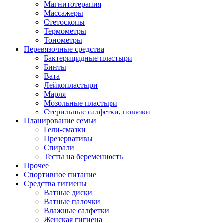
Магнитотерапия
Массажеры
Стетоскопы
Термометры
Тонометры
Перевязочные средства
Бактерицидные пластыри
Бинты
Вата
Лейкопластыри
Марля
Мозольные пластыри
Стерильные салфетки, повязки
Планирование семьи
Гели-смазки
Презервативы
Спирали
Тесты на беременность
Прочее
Спортивное питание
Средства гигиены
Ватные диски
Ватные палочки
Влажные салфетки
Женская гигиена