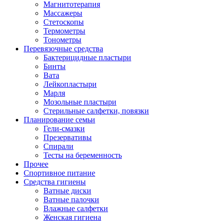
Магнитотерапия
Массажеры
Стетоскопы
Термометры
Тонометры
Перевязочные средства
Бактерицидные пластыри
Бинты
Вата
Лейкопластыри
Марля
Мозольные пластыри
Стерильные салфетки, повязки
Планирование семьи
Гели-смазки
Презервативы
Спирали
Тесты на беременность
Прочее
Спортивное питание
Средства гигиены
Ватные диски
Ватные палочки
Влажные салфетки
Женская гигиена