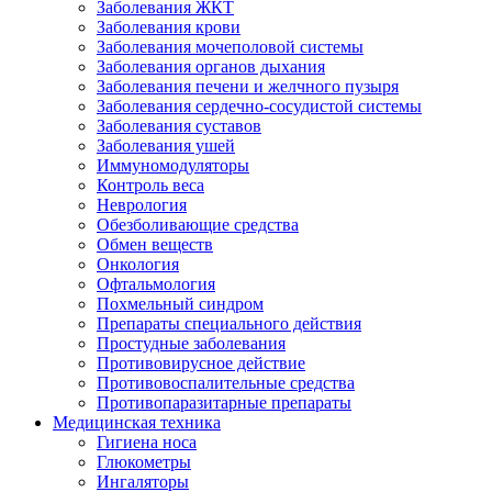
Заболевания ЖКТ
Заболевания крови
Заболевания мочеполовой системы
Заболевания органов дыхания
Заболевания печени и желчного пузыря
Заболевания сердечно-сосудистой системы
Заболевания суставов
Заболевания ушей
Иммуномодуляторы
Контроль веса
Неврология
Обезболивающие средства
Обмен веществ
Онкология
Офтальмология
Похмельный синдром
Препараты специального действия
Простудные заболевания
Противовирусное действие
Противовоспалительные средства
Противопаразитарные препараты
Медицинская техника
Гигиена носа
Глюкометры
Ингаляторы