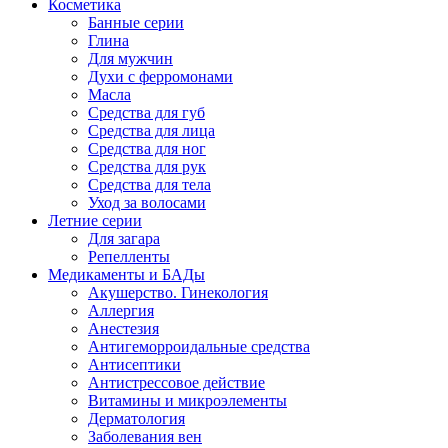
Косметика
Банные серии
Глина
Для мужчин
Духи с ферромонами
Масла
Средства для губ
Средства для лица
Средства для ног
Средства для рук
Средства для тела
Уход за волосами
Летние серии
Для загара
Репелленты
Медикаменты и БАДы
Акушерство. Гинекология
Аллергия
Анестезия
Антигеморроидальные средства
Антисептики
Антистрессовое действие
Витамины и микроэлементы
Дерматология
Заболевания вен