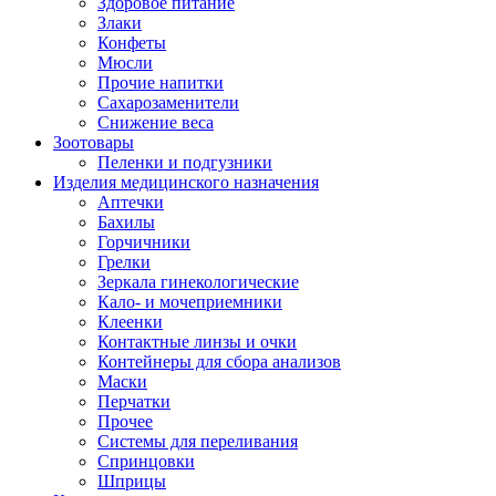
Здоровое питание
Злаки
Конфеты
Мюсли
Прочие напитки
Сахарозаменители
Снижение веса
Зоотовары
Пеленки и подгузники
Изделия медицинского назначения
Аптечки
Бахилы
Горчичники
Грелки
Зеркала гинекологические
Кало- и мочеприемники
Клеенки
Контактные линзы и очки
Контейнеры для сбора анализов
Маски
Перчатки
Прочее
Системы для переливания
Спринцовки
Шприцы