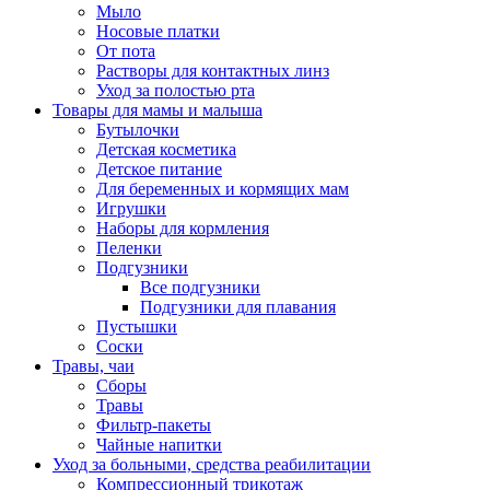
Мыло
Носовые платки
От пота
Растворы для контактных линз
Уход за полостью рта
Товары для мамы и малыша
Бутылочки
Детская косметика
Детское питание
Для беременных и кормящих мам
Игрушки
Наборы для кормления
Пеленки
Подгузники
Все подгузники
Подгузники для плавания
Пустышки
Соски
Травы, чаи
Сборы
Травы
Фильтр-пакеты
Чайные напитки
Уход за больными, средства реабилитации
Компрессионный трикотаж