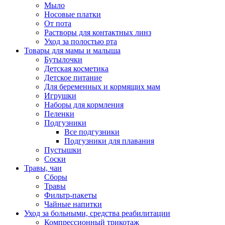
Мыло
Носовые платки
От пота
Растворы для контактных линз
Уход за полостью рта
Товары для мамы и малыша
Бутылочки
Детская косметика
Детское питание
Для беременных и кормящих мам
Игрушки
Наборы для кормления
Пеленки
Подгузники
Все подгузники
Подгузники для плавания
Пустышки
Соски
Травы, чаи
Сборы
Травы
Фильтр-пакеты
Чайные напитки
Уход за больными, средства реабилитации
Компрессионный трикотаж