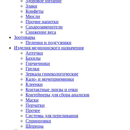
Здоровое питание
Злаки
Конфеты
Мюсли
Прочие напитки
Сахарозаменители
Снижение веса
Зоотовары
Пеленки и подгузники
Изделия медицинского назначения
Аптечки
Бахилы
Горчичники
Грелки
Зеркала гинекологические
Кало- и мочеприемники
Клеенки
Контактные линзы и очки
Контейнеры для сбора анализов
Маски
Перчатки
Прочее
Системы для переливания
Спринцовки
Шприцы