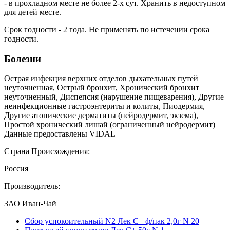
- в прохладном месте не более 2-х сут. Хранить в недоступном
для детей месте.
Срок годности - 2 года. Не применять по истечении срока
годности.
Болезни
Острая инфекция верхних отделов дыхательных путей
неуточненная, Острый бронхит, Хронический бронхит
неуточненный, Диспепсия (нарушение пищеварения), Другие
неинфекционные гастроэнтериты и колиты, Пиодермия,
Другие атопические дерматиты (нейродермит, экзема),
Простой хронический лишай (ограниченный нейродермит)
Данные предоставлены VIDAL
Страна Происхождения:
Россия
Производитель:
ЗАО Иван-Чай
Сбор успокоительный N2 Лек С+ ф/пак 2,0г N 20