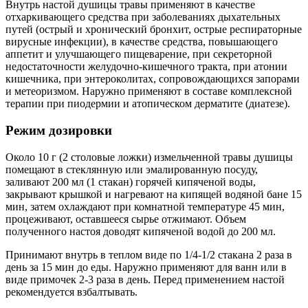
Внутрь настой душицы травы применяют в качестве
отхаркивающего средства при заболеваниях дыхательных
путей (острый и хронический бронхит, острые респираторные
вирусные инфекции), в качестве средства, повышающего
аппетит и улучшающего пищеварение, при секреторной
недостаточности желудочно-кишечного тракта, при атонии
кишечника, при энтероколитах, сопровождающихся запорами
и метеоризмом. Наружно применяют в составе комплексной
терапии при пиодермии и атопическом дерматите (диатезе).
Режим дозировки
Около 10 г (2 столовые ложки) измельченной травы душицы
помещают в стеклянную или эмалированную посуду,
заливают 200 мл (1 стакан) горячей кипяченой воды,
закрывают крышкой и нагревают на кипящей водяной бане 15
мин, затем охлаждают при комнатной температуре 45 мин,
процеживают, оставшееся сырье отжимают. Объем
полученного настоя доводят кипяченой водой до 200 мл.
Принимают внутрь в теплом виде по 1/4-1/2 стакана 2 раза в
день за 15 мин до еды. Наружно применяют для ванн или в
виде примочек 2-3 раза в день. Перед применением настой
рекомендуется взбалтывать.