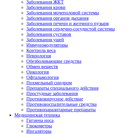
Заболевания ЖКТ
Заболевания крови
Заболевания мочеполовой системы
Заболевания органов дыхания
Заболевания печени и желчного пузыря
Заболевания сердечно-сосудистой системы
Заболевания суставов
Заболевания ушей
Иммуномодуляторы
Контроль веса
Неврология
Обезболивающие средства
Обмен веществ
Онкология
Офтальмология
Похмельный синдром
Препараты специального действия
Простудные заболевания
Противовирусное действие
Противовоспалительные средства
Противопаразитарные препараты
Медицинская техника
Гигиена носа
Глюкометры
Ингаляторы