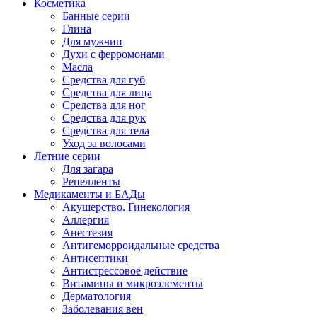
Косметика
Банные серии
Глина
Для мужчин
Духи с ферромонами
Масла
Средства для губ
Средства для лица
Средства для ног
Средства для рук
Средства для тела
Уход за волосами
Летние серии
Для загара
Репелленты
Медикаменты и БАДы
Акушерство. Гинекология
Аллергия
Анестезия
Антигеморроидальные средства
Антисептики
Антистрессовое действие
Витамины и микроэлементы
Дерматология
Заболевания вен