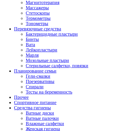
Магнитотерапия
Массажеры
Стетоскопы
Термометры
Тонометры
Перевязочные средства
Бактерицидные пластыри
Бинты
Вата
Лейкопластыри
Марля
Мозольные пластыри
Стерильные салфетки, повязки
Планирование семьи
Гели-смазки
Презервативы
Спирали
Тесты на беременность
Прочее
Спортивное питание
Средства гигиены
Ватные диски
Ватные палочки
Влажные салфетки
Женская гигиена