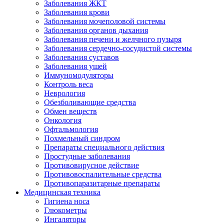
Заболевания ЖКТ
Заболевания крови
Заболевания мочеполовой системы
Заболевания органов дыхания
Заболевания печени и желчного пузыря
Заболевания сердечно-сосудистой системы
Заболевания суставов
Заболевания ушей
Иммуномодуляторы
Контроль веса
Неврология
Обезболивающие средства
Обмен веществ
Онкология
Офтальмология
Похмельный синдром
Препараты специального действия
Простудные заболевания
Противовирусное действие
Противовоспалительные средства
Противопаразитарные препараты
Медицинская техника
Гигиена носа
Глюкометры
Ингаляторы