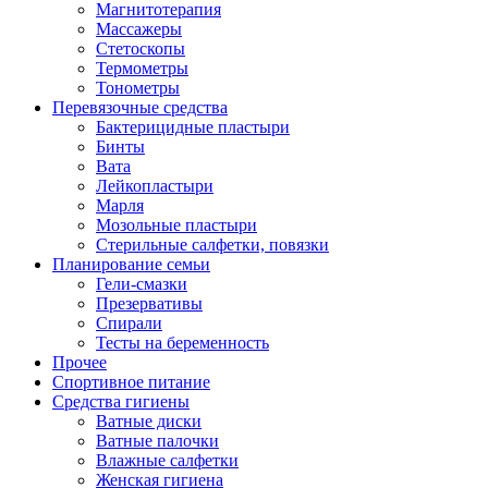
Магнитотерапия
Массажеры
Стетоскопы
Термометры
Тонометры
Перевязочные средства
Бактерицидные пластыри
Бинты
Вата
Лейкопластыри
Марля
Мозольные пластыри
Стерильные салфетки, повязки
Планирование семьи
Гели-смазки
Презервативы
Спирали
Тесты на беременность
Прочее
Спортивное питание
Средства гигиены
Ватные диски
Ватные палочки
Влажные салфетки
Женская гигиена