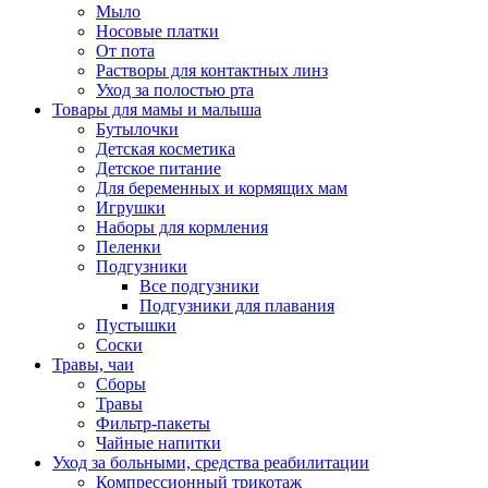
Мыло
Носовые платки
От пота
Растворы для контактных линз
Уход за полостью рта
Товары для мамы и малыша
Бутылочки
Детская косметика
Детское питание
Для беременных и кормящих мам
Игрушки
Наборы для кормления
Пеленки
Подгузники
Все подгузники
Подгузники для плавания
Пустышки
Соски
Травы, чаи
Сборы
Травы
Фильтр-пакеты
Чайные напитки
Уход за больными, средства реабилитации
Компрессионный трикотаж