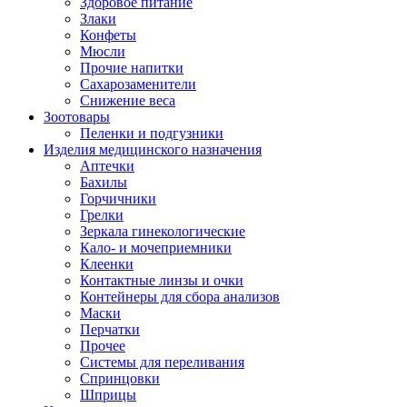
Здоровое питание
Злаки
Конфеты
Мюсли
Прочие напитки
Сахарозаменители
Снижение веса
Зоотовары
Пеленки и подгузники
Изделия медицинского назначения
Аптечки
Бахилы
Горчичники
Грелки
Зеркала гинекологические
Кало- и мочеприемники
Клеенки
Контактные линзы и очки
Контейнеры для сбора анализов
Маски
Перчатки
Прочее
Системы для переливания
Спринцовки
Шприцы