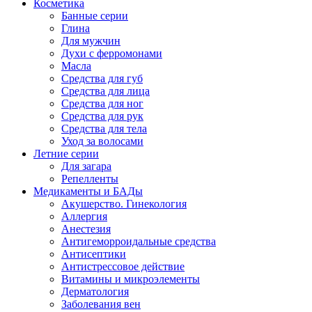
Косметика
Банные серии
Глина
Для мужчин
Духи с ферромонами
Масла
Средства для губ
Средства для лица
Средства для ног
Средства для рук
Средства для тела
Уход за волосами
Летние серии
Для загара
Репелленты
Медикаменты и БАДы
Акушерство. Гинекология
Аллергия
Анестезия
Антигеморроидальные средства
Антисептики
Антистрессовое действие
Витамины и микроэлементы
Дерматология
Заболевания вен