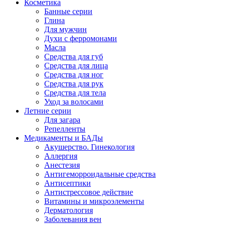
Косметика
Банные серии
Глина
Для мужчин
Духи с ферромонами
Масла
Средства для губ
Средства для лица
Средства для ног
Средства для рук
Средства для тела
Уход за волосами
Летние серии
Для загара
Репелленты
Медикаменты и БАДы
Акушерство. Гинекология
Аллергия
Анестезия
Антигеморроидальные средства
Антисептики
Антистрессовое действие
Витамины и микроэлементы
Дерматология
Заболевания вен