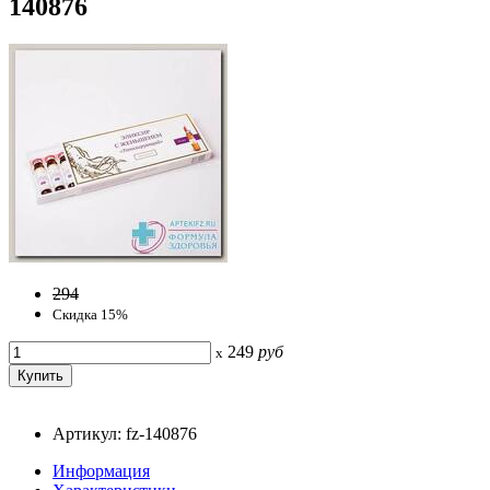
140876
294
Скидка 15%
249
руб
x
Артикул: fz-140876
Информация