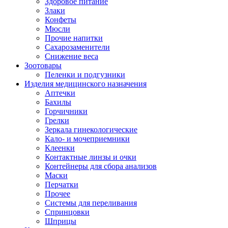
Здоровое питание
Злаки
Конфеты
Мюсли
Прочие напитки
Сахарозаменители
Снижение веса
Зоотовары
Пеленки и подгузники
Изделия медицинского назначения
Аптечки
Бахилы
Горчичники
Грелки
Зеркала гинекологические
Кало- и мочеприемники
Клеенки
Контактные линзы и очки
Контейнеры для сбора анализов
Маски
Перчатки
Прочее
Системы для переливания
Спринцовки
Шприцы