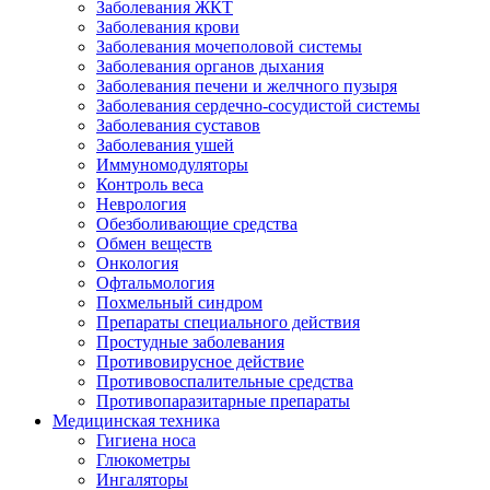
Заболевания ЖКТ
Заболевания крови
Заболевания мочеполовой системы
Заболевания органов дыхания
Заболевания печени и желчного пузыря
Заболевания сердечно-сосудистой системы
Заболевания суставов
Заболевания ушей
Иммуномодуляторы
Контроль веса
Неврология
Обезболивающие средства
Обмен веществ
Онкология
Офтальмология
Похмельный синдром
Препараты специального действия
Простудные заболевания
Противовирусное действие
Противовоспалительные средства
Противопаразитарные препараты
Медицинская техника
Гигиена носа
Глюкометры
Ингаляторы