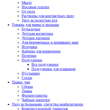
Мыло
Носовые платки
От пота
Растворы для контактных линз
Уход за полостью рта
Товары для мамы и малыша
Бутылочки
Детская косметика
Детское питание
Для беременных и кормящих мам
Игрушки
Наборы для кормления
Пеленки
Подгузники
Все подгузники
Подгузники для плавания
Пустышки
Соски
Травы, чаи
Сборы
Травы
Фильтр-пакеты
Чайные напитки
Уход за больными, средства реабилитации
Компрессионный трикотаж