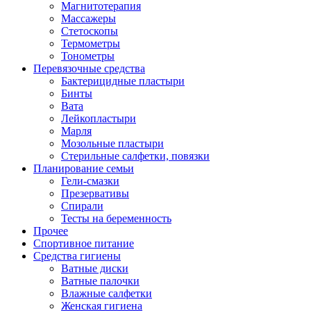
Магнитотерапия
Массажеры
Стетоскопы
Термометры
Тонометры
Перевязочные средства
Бактерицидные пластыри
Бинты
Вата
Лейкопластыри
Марля
Мозольные пластыри
Стерильные салфетки, повязки
Планирование семьи
Гели-смазки
Презервативы
Спирали
Тесты на беременность
Прочее
Спортивное питание
Средства гигиены
Ватные диски
Ватные палочки
Влажные салфетки
Женская гигиена