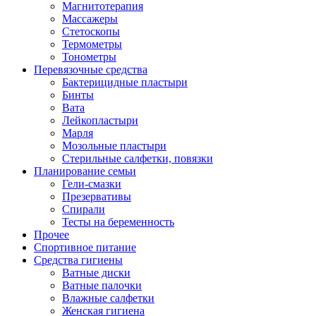
Магнитотерапия
Массажеры
Стетоскопы
Термометры
Тонометры
Перевязочные средства
Бактерицидные пластыри
Бинты
Вата
Лейкопластыри
Марля
Мозольные пластыри
Стерильные салфетки, повязки
Планирование семьи
Гели-смазки
Презервативы
Спирали
Тесты на беременность
Прочее
Спортивное питание
Средства гигиены
Ватные диски
Ватные палочки
Влажные салфетки
Женская гигиена