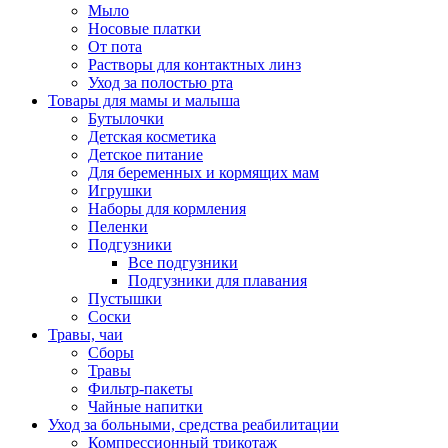
Мыло
Носовые платки
От пота
Растворы для контактных линз
Уход за полостью рта
Товары для мамы и малыша
Бутылочки
Детская косметика
Детское питание
Для беременных и кормящих мам
Игрушки
Наборы для кормления
Пеленки
Подгузники
Все подгузники
Подгузники для плавания
Пустышки
Соски
Травы, чаи
Сборы
Травы
Фильтр-пакеты
Чайные напитки
Уход за больными, средства реабилитации
Компрессионный трикотаж