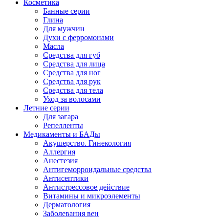
Косметика
Банные серии
Глина
Для мужчин
Духи с ферромонами
Масла
Средства для губ
Средства для лица
Средства для ног
Средства для рук
Средства для тела
Уход за волосами
Летние серии
Для загара
Репелленты
Медикаменты и БАДы
Акушерство. Гинекология
Аллергия
Анестезия
Антигеморроидальные средства
Антисептики
Антистрессовое действие
Витамины и микроэлементы
Дерматология
Заболевания вен