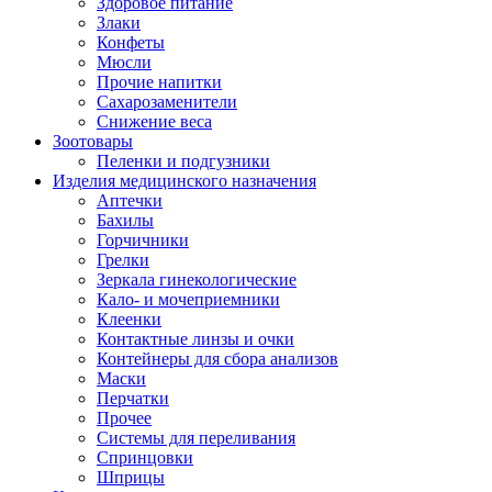
Здоровое питание
Злаки
Конфеты
Мюсли
Прочие напитки
Сахарозаменители
Снижение веса
Зоотовары
Пеленки и подгузники
Изделия медицинского назначения
Аптечки
Бахилы
Горчичники
Грелки
Зеркала гинекологические
Кало- и мочеприемники
Клеенки
Контактные линзы и очки
Контейнеры для сбора анализов
Маски
Перчатки
Прочее
Системы для переливания
Спринцовки
Шприцы