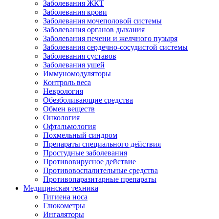
Заболевания ЖКТ
Заболевания крови
Заболевания мочеполовой системы
Заболевания органов дыхания
Заболевания печени и желчного пузыря
Заболевания сердечно-сосудистой системы
Заболевания суставов
Заболевания ушей
Иммуномодуляторы
Контроль веса
Неврология
Обезболивающие средства
Обмен веществ
Онкология
Офтальмология
Похмельный синдром
Препараты специального действия
Простудные заболевания
Противовирусное действие
Противовоспалительные средства
Противопаразитарные препараты
Медицинская техника
Гигиена носа
Глюкометры
Ингаляторы