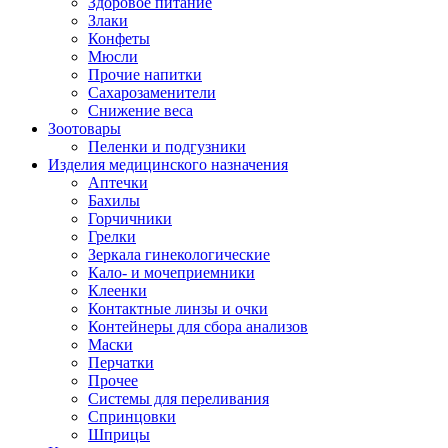
Здоровое питание
Злаки
Конфеты
Мюсли
Прочие напитки
Сахарозаменители
Снижение веса
Зоотовары
Пеленки и подгузники
Изделия медицинского назначения
Аптечки
Бахилы
Горчичники
Грелки
Зеркала гинекологические
Кало- и мочеприемники
Клеенки
Контактные линзы и очки
Контейнеры для сбора анализов
Маски
Перчатки
Прочее
Системы для переливания
Спринцовки
Шприцы