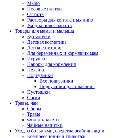
Мыло
Носовые платки
От пота
Растворы для контактных линз
Уход за полостью рта
Товары для мамы и малыша
Бутылочки
Детская косметика
Детское питание
Для беременных и кормящих мам
Игрушки
Наборы для кормления
Пеленки
Подгузники
Все подгузники
Подгузники для плавания
Пустышки
Соски
Травы, чаи
Сборы
Травы
Фильтр-пакеты
Чайные напитки
Уход за больными, средства реабилитации
Компрессионный трикотаж