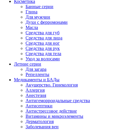
Косметика
Банные серии
Глина
Для мужчин
Духи с ферромонами
Масла
Средства для губ
Средства для лица
Средства для ног
Средства для рук
Средства для тела
Уход за волосами
Летние серии
Для загара
Репелленты
Медикаменты и БАДы
Акушерство. Гинекология
Аллергия
Анестезия
Антигеморроидальные средства
Антисептики
Антистрессовое действие
Витамины и микроэлементы
Дерматология
Заболевания вен