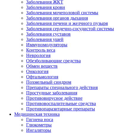
Заболевания ЖКТ
Заболевания крови
Заболевания мочеполовой системы
Заболевания органов дыхания
Заболевания печени и желчного пузыря
Заболевания сердечно-сосудистой системы
Заболевания суставов
Заболевания ушей
Иммуномодуляторы
Контроль веса
Неврология
Обезболивающие средства
Обмен веществ
Онкология
Офтальмология
Похмельный синдром
Препараты специального действия
Простудные заболевания
Противовирусное действие
Противовоспалительные средства
Противопаразитарные препараты
Медицинская техника
Гигиена носа
Глюкометры
Ингаляторы