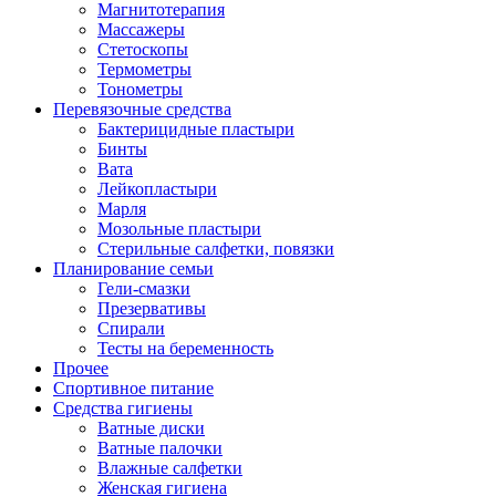
Магнитотерапия
Массажеры
Стетоскопы
Термометры
Тонометры
Перевязочные средства
Бактерицидные пластыри
Бинты
Вата
Лейкопластыри
Марля
Мозольные пластыри
Стерильные салфетки, повязки
Планирование семьи
Гели-смазки
Презервативы
Спирали
Тесты на беременность
Прочее
Спортивное питание
Средства гигиены
Ватные диски
Ватные палочки
Влажные салфетки
Женская гигиена