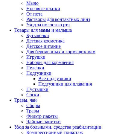
Мыло
Носовые платки
От пота
Растворы для контактных линз
Уход за полостью рта
Товары для мамы и малыша
Бутылочки
Детская косметика
Детское питание
Для беременных и кормящих мам
Игрушки
Наборы для кормления
Пеленки
Подгузники
Все подгузники
Подгузники для плавания
Пустышки
Соски
Травы, чаи
Сборы
Травы
Фильтр-пакеты
Чайные напитки
Уход за больными, средства реабилитации
Компрессионный трикотаж