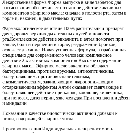
Лекарственная форма Форма выпуска в виде таблеток для
рассасывания обеспечивает поэтапное действие активных
компонентов эфирного масла: сначала в полости рта, затем в
горле и, наконец, в дыхательных путях
Фармакологическое действие 100% растительный препарат
для здоровья верхних дыхательных путей и полости
рта.Комплексное действие эвкалипта и алтея помогает при
кашле, боли и першении в горле, раздражении бронхов,
освежает дыхание. Новая усиленная формула, разработанная
специально для современного человека: комплексное
действие 2-х активных компонентов Высокое содержание
эфирных масел. Эфирное масло эвкалипта обладает
бактерицидным, противовирусным, антисептическим,
болеутоляющим, противовоспалительным,
спазмолитическим, заживляющим, жаропонижающим,
отхаркивающим эффектом Алтей оказывает смягчающее и
болеутоляющее действие при кашле, коклюше, кишечника,
при поносах, дизентерии, язве желудка.При воспалении дёсен
и миндалин
Показания в качестве биологически активной добавки к
пищи, содержащей эфирные масла
Противопоказания Индивидуальная непереносимость