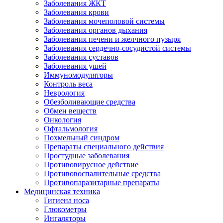
Заболевания ЖКТ
Заболевания крови
Заболевания мочеполовой системы
Заболевания органов дыхания
Заболевания печени и желчного пузыря
Заболевания сердечно-сосудистой системы
Заболевания суставов
Заболевания ушей
Иммуномодуляторы
Контроль веса
Неврология
Обезболивающие средства
Обмен веществ
Онкология
Офтальмология
Похмельный синдром
Препараты специального действия
Простудные заболевания
Противовирусное действие
Противовоспалительные средства
Противопаразитарные препараты
Медицинская техника
Гигиена носа
Глюкометры
Ингаляторы