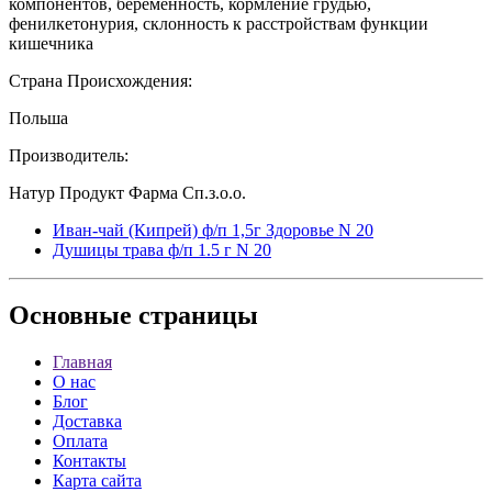
компонентов, беременность, кормление грудью,
фенилкетонурия, склонность к расстройствам функции
кишечника
Страна Происхождения:
Польша
Производитель:
Натур Продукт Фарма Сп.з.о.о.
Иван-чай (Кипрей) ф/п 1,5г Здоровье N 20
Душицы трава ф/п 1.5 г N 20
Основные
страницы
Главная
О нас
Блог
Доставка
Оплата
Контакты
Карта сайта