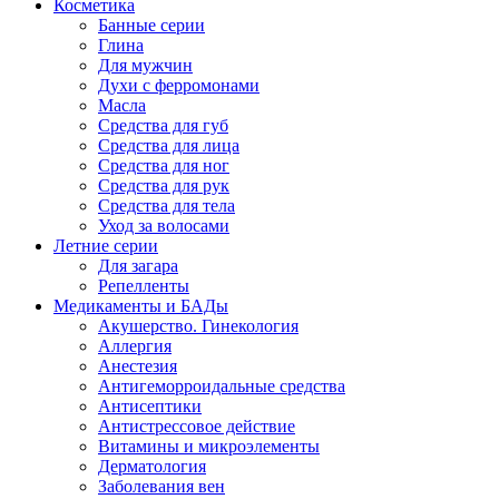
Косметика
Банные серии
Глина
Для мужчин
Духи с ферромонами
Масла
Средства для губ
Средства для лица
Средства для ног
Средства для рук
Средства для тела
Уход за волосами
Летние серии
Для загара
Репелленты
Медикаменты и БАДы
Акушерство. Гинекология
Аллергия
Анестезия
Антигеморроидальные средства
Антисептики
Антистрессовое действие
Витамины и микроэлементы
Дерматология
Заболевания вен