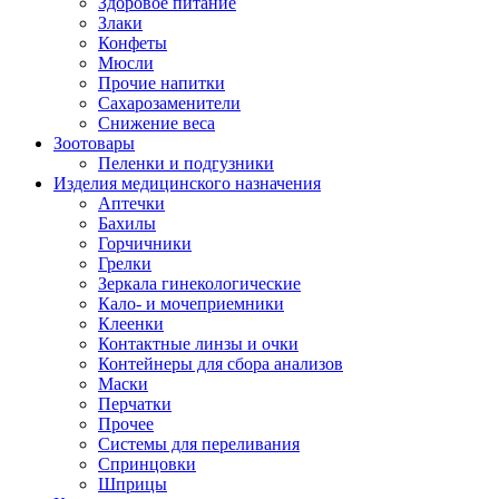
Здоровое питание
Злаки
Конфеты
Мюсли
Прочие напитки
Сахарозаменители
Снижение веса
Зоотовары
Пеленки и подгузники
Изделия медицинского назначения
Аптечки
Бахилы
Горчичники
Грелки
Зеркала гинекологические
Кало- и мочеприемники
Клеенки
Контактные линзы и очки
Контейнеры для сбора анализов
Маски
Перчатки
Прочее
Системы для переливания
Спринцовки
Шприцы