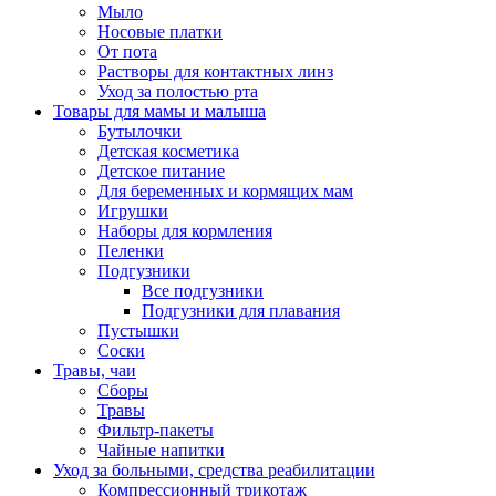
Мыло
Носовые платки
От пота
Растворы для контактных линз
Уход за полостью рта
Товары для мамы и малыша
Бутылочки
Детская косметика
Детское питание
Для беременных и кормящих мам
Игрушки
Наборы для кормления
Пеленки
Подгузники
Все подгузники
Подгузники для плавания
Пустышки
Соски
Травы, чаи
Сборы
Травы
Фильтр-пакеты
Чайные напитки
Уход за больными, средства реабилитации
Компрессионный трикотаж