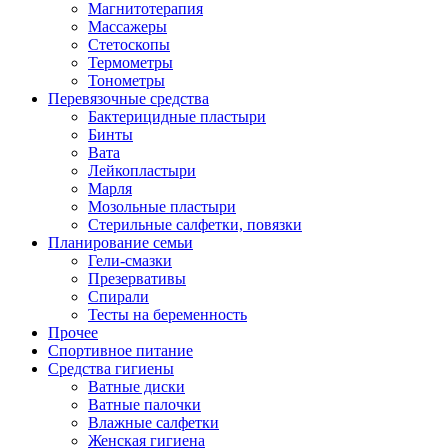
Магнитотерапия
Массажеры
Стетоскопы
Термометры
Тонометры
Перевязочные средства
Бактерицидные пластыри
Бинты
Вата
Лейкопластыри
Марля
Мозольные пластыри
Стерильные салфетки, повязки
Планирование семьи
Гели-смазки
Презервативы
Спирали
Тесты на беременность
Прочее
Спортивное питание
Средства гигиены
Ватные диски
Ватные палочки
Влажные салфетки
Женская гигиена