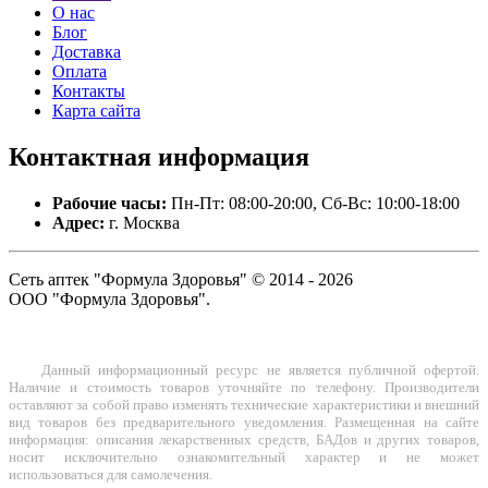
О нас
Блог
Доставка
Оплата
Контакты
Карта сайта
Контактная
информация
Рабочие часы:
Пн-Пт: 08:00-20:00, Сб-Вс: 10:00-18:00
Адрес:
г. Москва
Сеть аптек "Формула Здоровья" © 2014 - 2026
ООО "Формула Здоровья".
Данный информационный ресурс не является публичной офертой.
Наличие и стоимость товаров уточняйте по телефону. Производители
оставляют за собой право изменять технические характеристики и внешний
вид товаров без предварительного уведомления. Размещенная на сайте
информация: описания лекарственных средств, БАДов и других товаров,
носит исключительно ознакомительный характер и не может
использоваться для самолечения.