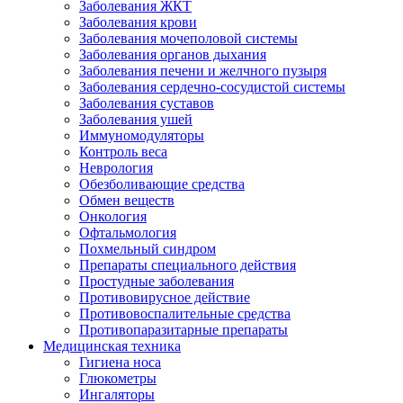
Заболевания ЖКТ
Заболевания крови
Заболевания мочеполовой системы
Заболевания органов дыхания
Заболевания печени и желчного пузыря
Заболевания сердечно-сосудистой системы
Заболевания суставов
Заболевания ушей
Иммуномодуляторы
Контроль веса
Неврология
Обезболивающие средства
Обмен веществ
Онкология
Офтальмология
Похмельный синдром
Препараты специального действия
Простудные заболевания
Противовирусное действие
Противовоспалительные средства
Противопаразитарные препараты
Медицинская техника
Гигиена носа
Глюкометры
Ингаляторы