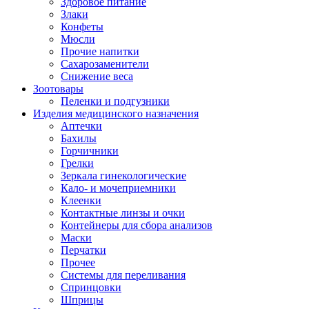
Здоровое питание
Злаки
Конфеты
Мюсли
Прочие напитки
Сахарозаменители
Снижение веса
Зоотовары
Пеленки и подгузники
Изделия медицинского назначения
Аптечки
Бахилы
Горчичники
Грелки
Зеркала гинекологические
Кало- и мочеприемники
Клеенки
Контактные линзы и очки
Контейнеры для сбора анализов
Маски
Перчатки
Прочее
Системы для переливания
Спринцовки
Шприцы