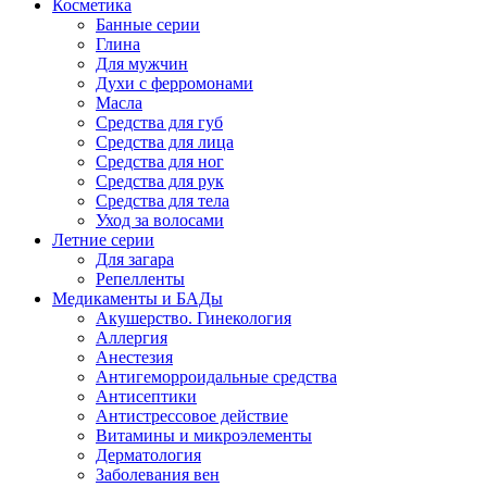
Косметика
Банные серии
Глина
Для мужчин
Духи с ферромонами
Масла
Средства для губ
Средства для лица
Средства для ног
Средства для рук
Средства для тела
Уход за волосами
Летние серии
Для загара
Репелленты
Медикаменты и БАДы
Акушерство. Гинекология
Аллергия
Анестезия
Антигеморроидальные средства
Антисептики
Антистрессовое действие
Витамины и микроэлементы
Дерматология
Заболевания вен