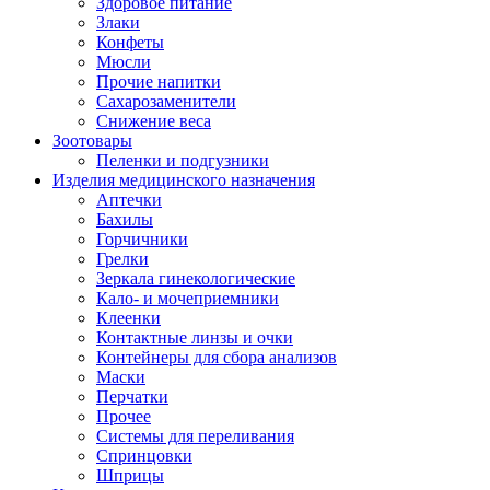
Здоровое питание
Злаки
Конфеты
Мюсли
Прочие напитки
Сахарозаменители
Снижение веса
Зоотовары
Пеленки и подгузники
Изделия медицинского назначения
Аптечки
Бахилы
Горчичники
Грелки
Зеркала гинекологические
Кало- и мочеприемники
Клеенки
Контактные линзы и очки
Контейнеры для сбора анализов
Маски
Перчатки
Прочее
Системы для переливания
Спринцовки
Шприцы