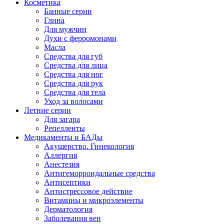
Косметика
Банные серии
Глина
Для мужчин
Духи с ферромонами
Масла
Средства для губ
Средства для лица
Средства для ног
Средства для рук
Средства для тела
Уход за волосами
Летние серии
Для загара
Репелленты
Медикаменты и БАДы
Акушерство. Гинекология
Аллергия
Анестезия
Антигеморроидальные средства
Антисептики
Антистрессовое действие
Витамины и микроэлементы
Дерматология
Заболевания вен