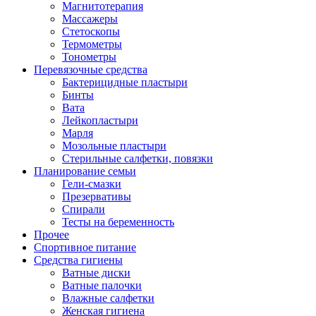
Магнитотерапия
Массажеры
Стетоскопы
Термометры
Тонометры
Перевязочные средства
Бактерицидные пластыри
Бинты
Вата
Лейкопластыри
Марля
Мозольные пластыри
Стерильные салфетки, повязки
Планирование семьи
Гели-смазки
Презервативы
Спирали
Тесты на беременность
Прочее
Спортивное питание
Средства гигиены
Ватные диски
Ватные палочки
Влажные салфетки
Женская гигиена