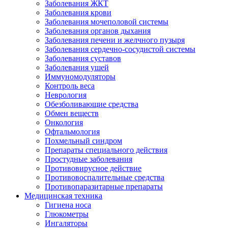
Заболевания ЖКТ
Заболевания крови
Заболевания мочеполовой системы
Заболевания органов дыхания
Заболевания печени и желчного пузыря
Заболевания сердечно-сосудистой системы
Заболевания суставов
Заболевания ушей
Иммуномодуляторы
Контроль веса
Неврология
Обезболивающие средства
Обмен веществ
Онкология
Офтальмология
Похмельный синдром
Препараты специального действия
Простудные заболевания
Противовирусное действие
Противовоспалительные средства
Противопаразитарные препараты
Медицинская техника
Гигиена носа
Глюкометры
Ингаляторы