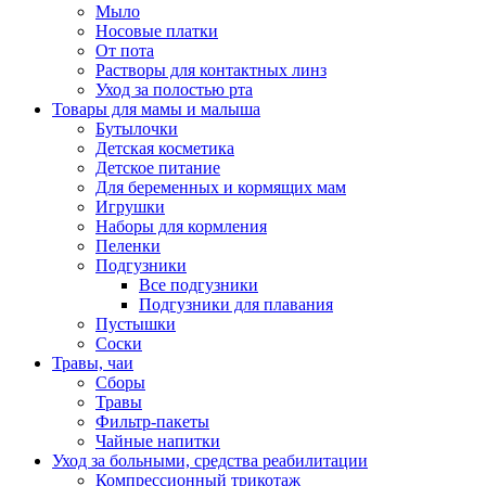
Мыло
Носовые платки
От пота
Растворы для контактных линз
Уход за полостью рта
Товары для мамы и малыша
Бутылочки
Детская косметика
Детское питание
Для беременных и кормящих мам
Игрушки
Наборы для кормления
Пеленки
Подгузники
Все подгузники
Подгузники для плавания
Пустышки
Соски
Травы, чаи
Сборы
Травы
Фильтр-пакеты
Чайные напитки
Уход за больными, средства реабилитации
Компрессионный трикотаж