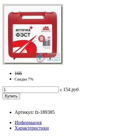
166
Скидка 7%
154
руб
x
Артикул: fz-189385
Информация
Характеристики