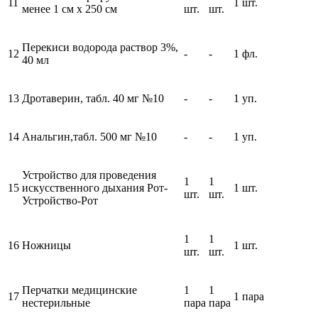
11
1 шт.
менее 1 см x 250 см
шт.
шт.
Перекиси водорода раствор 3%,
12
-
-
1 фл.
40 мл
13
Дротаверин, табл. 40 мг №10
-
-
1 уп.
14
Анальгин,табл. 500 мг №10
-
-
1 уп.
Устройство для проведения
1
1
15
искусственного дыхания Рот-
1 шт.
шт.
шт.
Устройство-Рот
1
1
16
Ножницы
1 шт.
шт.
шт.
Перчатки медицинские
1
1
17
1 пара
нестерильные
пара
пара