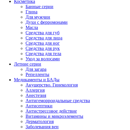
Косметика
Банные серии
Глина
Для мужчин
Духи с ферромонами
Масла
Средства для губ
Средства для лица
Средства для ног
Средства для рук
Средства для тела
Уход за волосами
Летние серии
Для загара
Репелленты
Медикаменты и БАДы
Акушерство. Гинекология
Аллергия
Анестезия
Антигеморроидальные средства
Антисептики
Антистрессовое действие
Витамины и микроэлементы
Дерматология
Заболевания вен