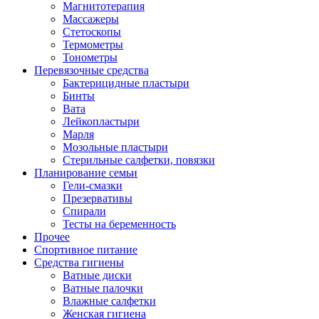
Магнитотерапия
Массажеры
Стетоскопы
Термометры
Тонометры
Перевязочные средства
Бактерицидные пластыри
Бинты
Вата
Лейкопластыри
Марля
Мозольные пластыри
Стерильные салфетки, повязки
Планирование семьи
Гели-смазки
Презервативы
Спирали
Тесты на беременность
Прочее
Спортивное питание
Средства гигиены
Ватные диски
Ватные палочки
Влажные салфетки
Женская гигиена