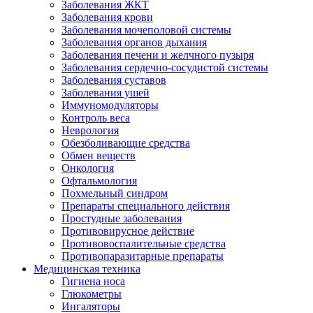
Заболевания ЖКТ
Заболевания крови
Заболевания мочеполовой системы
Заболевания органов дыхания
Заболевания печени и желчного пузыря
Заболевания сердечно-сосудистой системы
Заболевания суставов
Заболевания ушей
Иммуномодуляторы
Контроль веса
Неврология
Обезболивающие средства
Обмен веществ
Онкология
Офтальмология
Похмельный синдром
Препараты специального действия
Простудные заболевания
Противовирусное действие
Противовоспалительные средства
Противопаразитарные препараты
Медицинская техника
Гигиена носа
Глюкометры
Ингаляторы