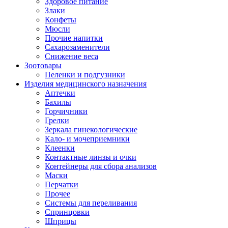
Здоровое питание
Злаки
Конфеты
Мюсли
Прочие напитки
Сахарозаменители
Снижение веса
Зоотовары
Пеленки и подгузники
Изделия медицинского назначения
Аптечки
Бахилы
Горчичники
Грелки
Зеркала гинекологические
Кало- и мочеприемники
Клеенки
Контактные линзы и очки
Контейнеры для сбора анализов
Маски
Перчатки
Прочее
Системы для переливания
Спринцовки
Шприцы