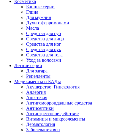
Косметика
Банные серии
Глина
Для мужчин
Духи с ферромонами
Масла
Средства для губ
Средства для лица
Средства для ног
Средства для рук
Средства для тела
Уход за волосами
Летние серии
Для загара
Репелленты
Медикаменты и БАДы
Акушерство. Гинекология
Аллергия
Анестезия
Антигеморроидальные средства
Антисептики
Антистрессовое действие
Витамины и микроэлементы
Дерматология
Заболевания вен