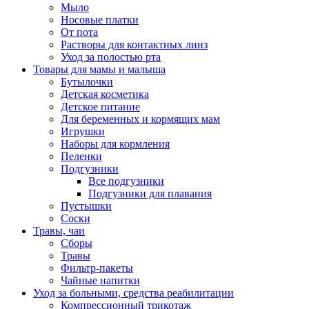
Мыло
Носовые платки
От пота
Растворы для контактных линз
Уход за полостью рта
Товары для мамы и малыша
Бутылочки
Детская косметика
Детское питание
Для беременных и кормящих мам
Игрушки
Наборы для кормления
Пеленки
Подгузники
Все подгузники
Подгузники для плавания
Пустышки
Соски
Травы, чаи
Сборы
Травы
Фильтр-пакеты
Чайные напитки
Уход за больными, средства реабилитации
Компрессионный трикотаж