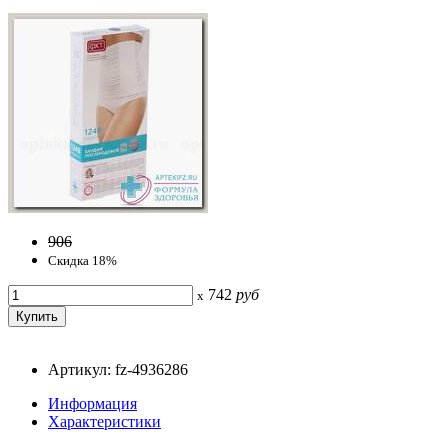
906
Скидка 18%
742
руб
x
Артикул: fz-4936286
Информация
Характеристики