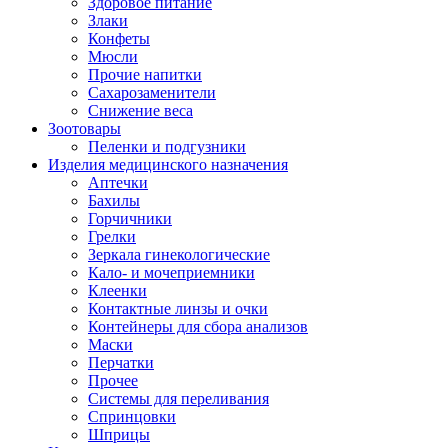
Здоровое питание
Злаки
Конфеты
Мюсли
Прочие напитки
Сахарозаменители
Снижение веса
Зоотовары
Пеленки и подгузники
Изделия медицинского назначения
Аптечки
Бахилы
Горчичники
Грелки
Зеркала гинекологические
Кало- и мочеприемники
Клеенки
Контактные линзы и очки
Контейнеры для сбора анализов
Маски
Перчатки
Прочее
Системы для переливания
Спринцовки
Шприцы