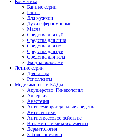
Косметика
Банные серии
Глина
Для мужчин
Духи с ферромонами
Масла
Средства для губ
Средства для лица
Средства для ног
Средства для рук
Средства для тела
Уход за волосами
Летние серии
Для загара
Репелленты
Медикаменты и БАДы
Акушерство. Гинекология
Аллергия
Анестезия
Антигеморроидальные средства
Антисептики
Антистрессовое действие
Витамины и микроэлементы
Дерматология
Заболевания вен