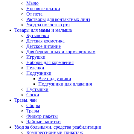
Мыло
Носовые платки
От пота
Растворы для контактных линз
Уход за полостью рта
Товары для мамы и малыша
Бутылочки
Детская косметика
Детское питание
Для беременных и кормящих мам
Игрушки
Наборы для кормления
Пеленки
Подгузники
Все подгузники
Подгузники для плавания
Пустышки
Соски
Травы, чаи
Сборы
Травы
Фильтр-пакеты
Чайные напитки
Уход за больными, средства реабилитации
Компрессионный трикотаж