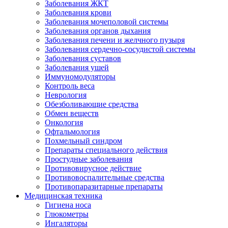
Заболевания ЖКТ
Заболевания крови
Заболевания мочеполовой системы
Заболевания органов дыхания
Заболевания печени и желчного пузыря
Заболевания сердечно-сосудистой системы
Заболевания суставов
Заболевания ушей
Иммуномодуляторы
Контроль веса
Неврология
Обезболивающие средства
Обмен веществ
Онкология
Офтальмология
Похмельный синдром
Препараты специального действия
Простудные заболевания
Противовирусное действие
Противовоспалительные средства
Противопаразитарные препараты
Медицинская техника
Гигиена носа
Глюкометры
Ингаляторы