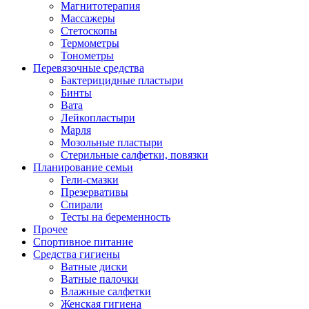
Магнитотерапия
Массажеры
Стетоскопы
Термометры
Тонометры
Перевязочные средства
Бактерицидные пластыри
Бинты
Вата
Лейкопластыри
Марля
Мозольные пластыри
Стерильные салфетки, повязки
Планирование семьи
Гели-смазки
Презервативы
Спирали
Тесты на беременность
Прочее
Спортивное питание
Средства гигиены
Ватные диски
Ватные палочки
Влажные салфетки
Женская гигиена