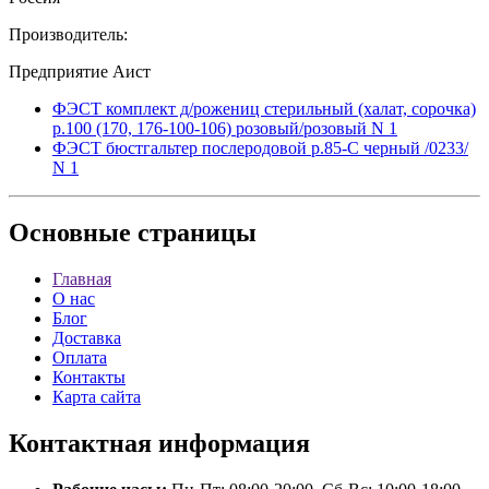
Производитель:
Предприятие Аист
ФЭСТ комплект д/рожениц стерильный (халат, сорочка)
р.100 (170, 176-100-106) розовый/розовый N 1
ФЭСТ бюстгальтер послеродовой р.85-C черный /0233/
N 1
Основные
страницы
Главная
О нас
Блог
Доставка
Оплата
Контакты
Карта сайта
Контактная
информация