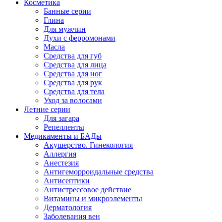
Косметика
Банные серии
Глина
Для мужчин
Духи с ферромонами
Масла
Средства для губ
Средства для лица
Средства для ног
Средства для рук
Средства для тела
Уход за волосами
Летние серии
Для загара
Репелленты
Медикаменты и БАДы
Акушерство. Гинекология
Аллергия
Анестезия
Антигеморроидальные средства
Антисептики
Антистрессовое действие
Витамины и микроэлементы
Дерматология
Заболевания вен