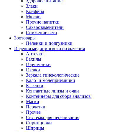
Здоровое питание
Злаки
Конфеты
Мюсли
Прочие напитки
Сахарозаменители
Снижение веса
Зоотовары
Пеленки и подгузники
Изделия медицинского назначения
Аптечки
Бахилы
Горчичники
Грелки
Зеркала гинекологические
Кало- и мочеприемники
Клеенки
Контактные линзы и очки
Контейнеры для сбора анализов
Маски
Перчатки
Прочее
Системы для переливания
Спринцовки
Шприцы