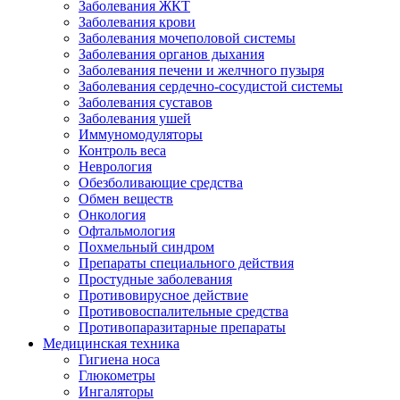
Заболевания ЖКТ
Заболевания крови
Заболевания мочеполовой системы
Заболевания органов дыхания
Заболевания печени и желчного пузыря
Заболевания сердечно-сосудистой системы
Заболевания суставов
Заболевания ушей
Иммуномодуляторы
Контроль веса
Неврология
Обезболивающие средства
Обмен веществ
Онкология
Офтальмология
Похмельный синдром
Препараты специального действия
Простудные заболевания
Противовирусное действие
Противовоспалительные средства
Противопаразитарные препараты
Медицинская техника
Гигиена носа
Глюкометры
Ингаляторы