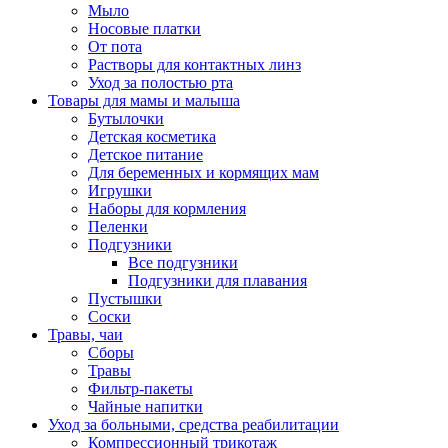
Мыло
Носовые платки
От пота
Растворы для контактных линз
Уход за полостью рта
Товары для мамы и малыша
Бутылочки
Детская косметика
Детское питание
Для беременных и кормящих мам
Игрушки
Наборы для кормления
Пеленки
Подгузники
Все подгузники
Подгузники для плавания
Пустышки
Соски
Травы, чаи
Сборы
Травы
Фильтр-пакеты
Чайные напитки
Уход за больными, средства реабилитации
Компрессионный трикотаж