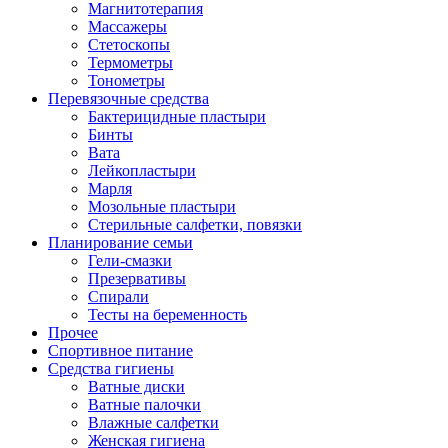
Магнитотерапия
Массажеры
Стетоскопы
Термометры
Тонометры
Перевязочные средства
Бактерицидные пластыри
Бинты
Вата
Лейкопластыри
Марля
Мозольные пластыри
Стерильные салфетки, повязки
Планирование семьи
Гели-смазки
Презервативы
Спирали
Тесты на беременность
Прочее
Спортивное питание
Средства гигиены
Ватные диски
Ватные палочки
Влажные салфетки
Женская гигиена