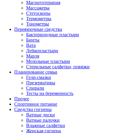
Магнитотерапия
Массажеры
Стетоскопы
Термометры
Тонометры
Перевязочные средства
Бактерицидные пластыри
Бинты
Вата
Лейкопластыри
Марля
Мозольные пластыри
Стерильные салфетки, повязки
Планирование семьи
Гели-смазки
Презервативы
Спирали
Тесты на беременность
Прочее
Спортивное питание
Средства гигиены
Ватные диски
Ватные палочки
Влажные салфетки
Женская гигиена