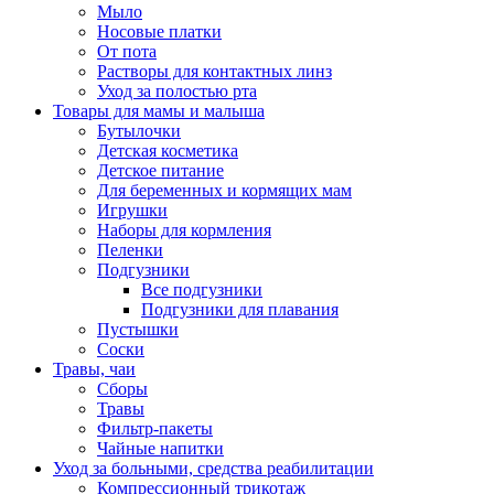
Мыло
Носовые платки
От пота
Растворы для контактных линз
Уход за полостью рта
Товары для мамы и малыша
Бутылочки
Детская косметика
Детское питание
Для беременных и кормящих мам
Игрушки
Наборы для кормления
Пеленки
Подгузники
Все подгузники
Подгузники для плавания
Пустышки
Соски
Травы, чаи
Сборы
Травы
Фильтр-пакеты
Чайные напитки
Уход за больными, средства реабилитации
Компрессионный трикотаж