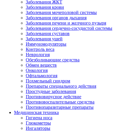
Заболевания ЖКТ
Заболевания крови
Заболевания мочеполовой системы
Заболевания органов дыхания
Заболевания печени и желчного пузыря
Заболевания сердечно-сосудистой системы
Заболевания суставов
Заболевания ушей
Иммуномодуляторы
Контроль веса
Неврология
Обезболивающие средства
Обмен веществ
Онкология
Офтальмология
Похмельный синдром
Препараты специального действия
Простудные заболевания
Противовирусное действие
Противовоспалительные средства
Противопаразитарные препараты
Медицинская техника
Гигиена носа
Глюкометры
Ингаляторы