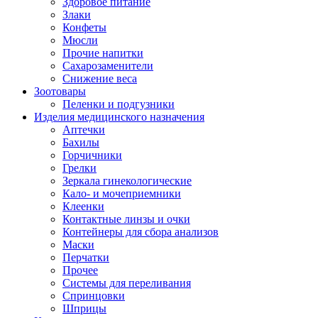
Здоровое питание
Злаки
Конфеты
Мюсли
Прочие напитки
Сахарозаменители
Снижение веса
Зоотовары
Пеленки и подгузники
Изделия медицинского назначения
Аптечки
Бахилы
Горчичники
Грелки
Зеркала гинекологические
Кало- и мочеприемники
Клеенки
Контактные линзы и очки
Контейнеры для сбора анализов
Маски
Перчатки
Прочее
Системы для переливания
Спринцовки
Шприцы