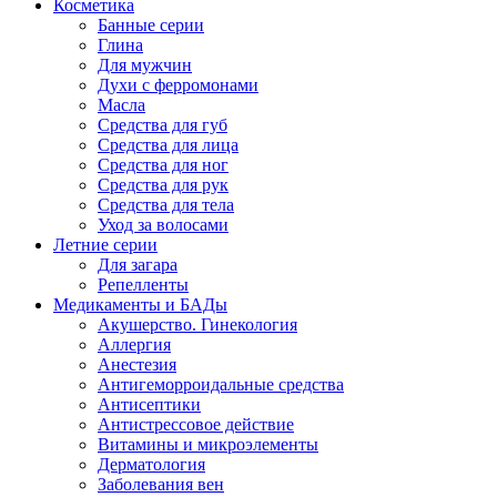
Косметика
Банные серии
Глина
Для мужчин
Духи с ферромонами
Масла
Средства для губ
Средства для лица
Средства для ног
Средства для рук
Средства для тела
Уход за волосами
Летние серии
Для загара
Репелленты
Медикаменты и БАДы
Акушерство. Гинекология
Аллергия
Анестезия
Антигеморроидальные средства
Антисептики
Антистрессовое действие
Витамины и микроэлементы
Дерматология
Заболевания вен