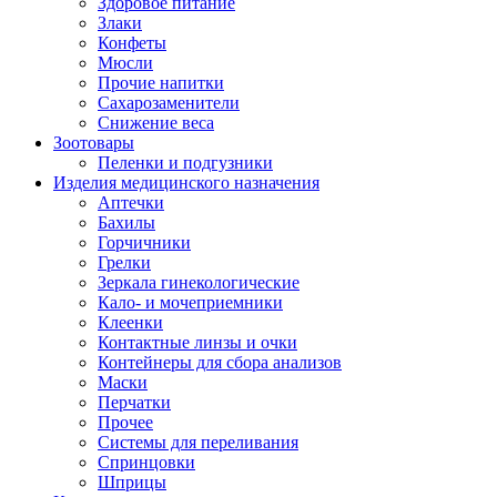
Здоровое питание
Злаки
Конфеты
Мюсли
Прочие напитки
Сахарозаменители
Снижение веса
Зоотовары
Пеленки и подгузники
Изделия медицинского назначения
Аптечки
Бахилы
Горчичники
Грелки
Зеркала гинекологические
Кало- и мочеприемники
Клеенки
Контактные линзы и очки
Контейнеры для сбора анализов
Маски
Перчатки
Прочее
Системы для переливания
Спринцовки
Шприцы