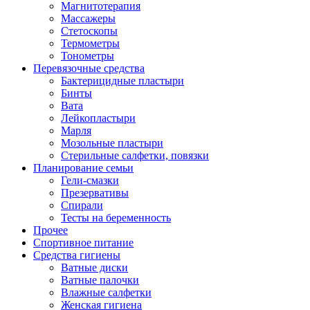
Магнитотерапия
Массажеры
Стетоскопы
Термометры
Тонометры
Перевязочные средства
Бактерицидные пластыри
Бинты
Вата
Лейкопластыри
Марля
Мозольные пластыри
Стерильные салфетки, повязки
Планирование семьи
Гели-смазки
Презервативы
Спирали
Тесты на беременность
Прочее
Спортивное питание
Средства гигиены
Ватные диски
Ватные палочки
Влажные салфетки
Женская гигиена