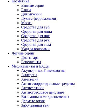
Косметика
Банные серии
Глина
Для мужчин
Духи с ферромонами
Масла
Средства для губ
Средства для лица
Средства для ног
Средства для рук
Средства для тела
Уход за волосами
Летние серии
Для загара
Репелленты
Медикаменты и БАДы
Акушерство. Гинекология
Аллергия
Анестезия
Антигеморроидальные средства
Антисептики
Антистрессовое действие
Витамины и микроэлементы
Дерматология
Заболевания вен