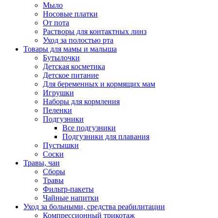
Мыло
Носовые платки
От пота
Растворы для контактных линз
Уход за полостью рта
Товары для мамы и малыша
Бутылочки
Детская косметика
Детское питание
Для беременных и кормящих мам
Игрушки
Наборы для кормления
Пеленки
Подгузники
Все подгузники
Подгузники для плавания
Пустышки
Соски
Травы, чаи
Сборы
Травы
Фильтр-пакеты
Чайные напитки
Уход за больными, средства реабилитации
Компрессионный трикотаж