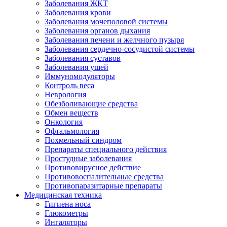
Заболевания ЖКТ
Заболевания крови
Заболевания мочеполовой системы
Заболевания органов дыхания
Заболевания печени и желчного пузыря
Заболевания сердечно-сосудистой системы
Заболевания суставов
Заболевания ушей
Иммуномодуляторы
Контроль веса
Неврология
Обезболивающие средства
Обмен веществ
Онкология
Офтальмология
Похмельный синдром
Препараты специального действия
Простудные заболевания
Противовирусное действие
Противовоспалительные средства
Противопаразитарные препараты
Медицинская техника
Гигиена носа
Глюкометры
Ингаляторы