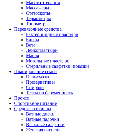
Магнитотерапия
Массажеры
Стетоскопы
Термометры
Тонометры
Перевязочные средства
Бактерицидные пластыри
Бинты
Вата
Лейкопластыри
Марля
Мозольные пластыри
Стерильные салфетки, повязки
Планирование семьи
Гели-смазки
Презервативы
Спирали
Тесты на беременность
Прочее
Спортивное питание
Средства гигиены
Ватные диски
Ватные палочки
Влажные салфетки
Женская гигиена