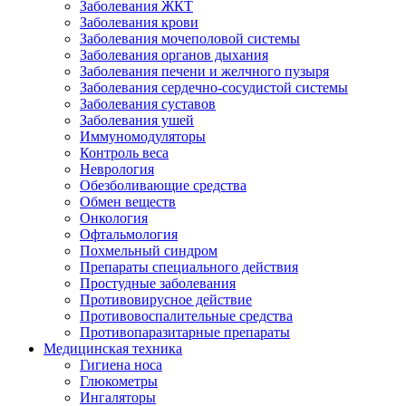
Заболевания ЖКТ
Заболевания крови
Заболевания мочеполовой системы
Заболевания органов дыхания
Заболевания печени и желчного пузыря
Заболевания сердечно-сосудистой системы
Заболевания суставов
Заболевания ушей
Иммуномодуляторы
Контроль веса
Неврология
Обезболивающие средства
Обмен веществ
Онкология
Офтальмология
Похмельный синдром
Препараты специального действия
Простудные заболевания
Противовирусное действие
Противовоспалительные средства
Противопаразитарные препараты
Медицинская техника
Гигиена носа
Глюкометры
Ингаляторы