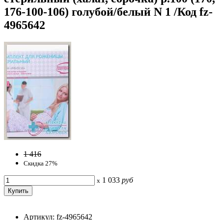
176-100-106) голубой/белый N 1 /Код fz-
4965642
1 416
Скидка 27%
1 033
руб
x
Артикул: fz-4965642