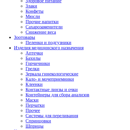
Здоровое питание
Злаки
Конфеты
Мюсли
Прочие напитки
Сахарозаменители
Снижение веса
Зоотовары
Пеленки и подгузники
Изделия медицинского назначения
Аптечки
Бахилы
Горчичники
Грелки
Зеркала гинекологические
Кало- и мочеприемники
Клеенки
Контактные линзы и очки
Контейнеры для сбора анализов
Маски
Перчатки
Прочее
Системы для переливания
Спринцовки
Шприцы