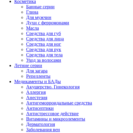
Косметика
Банные серии
Глина
Для мужчин
Духи с ферромонами
Масла
Средства для губ
Средства для лица
Средства для ног
Средства для рук
Средства для тела
Уход за волосами
Летние серии
Для загара
Репелленты
Медикаменты и БАДы
Акушерство. Гинекология
Аллергия
Анестезия
Антигеморроидальные средства
Антисептики
Антистрессовое действие
Витамины и микроэлементы
Дерматология
Заболевания вен