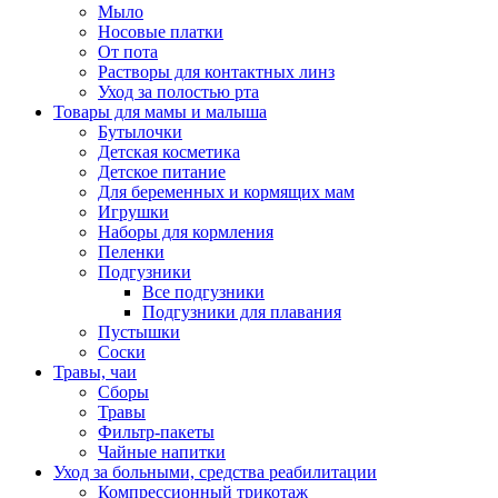
Мыло
Носовые платки
От пота
Растворы для контактных линз
Уход за полостью рта
Товары для мамы и малыша
Бутылочки
Детская косметика
Детское питание
Для беременных и кормящих мам
Игрушки
Наборы для кормления
Пеленки
Подгузники
Все подгузники
Подгузники для плавания
Пустышки
Соски
Травы, чаи
Сборы
Травы
Фильтр-пакеты
Чайные напитки
Уход за больными, средства реабилитации
Компрессионный трикотаж