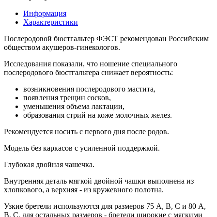
Информация
Характеристики
Послеродовой бюстгальтер ФЭСТ рекомендован Российским
обществом акушеров-гинекологов.
Исследования показали, что ношение специального
послеродового бюстгальтера снижает вероятность:
возникновения послеродового мастита,
появления трещин сосков,
уменьшения объема лактации,
образования стрий на коже молочных желез.
Рекомендуется носить с первого дня после родов.
Модель без каркасов c усиленной поддержкой.
Глубокая двойная чашечка.
Внутренняя деталь мягкой двойной чашки выполнена из
хлопкового, а верхняя - из кружевного полотна.
Узкие бретели используются для размеров 75 А, В, С и 80 А,
В, С, для остальных размеров - бретели широкие с мягкими