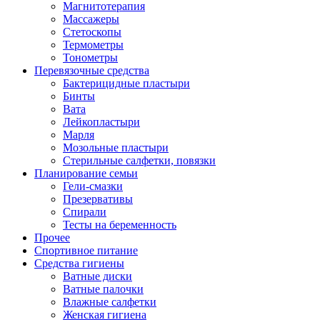
Магнитотерапия
Массажеры
Стетоскопы
Термометры
Тонометры
Перевязочные средства
Бактерицидные пластыри
Бинты
Вата
Лейкопластыри
Марля
Мозольные пластыри
Стерильные салфетки, повязки
Планирование семьи
Гели-смазки
Презервативы
Спирали
Тесты на беременность
Прочее
Спортивное питание
Средства гигиены
Ватные диски
Ватные палочки
Влажные салфетки
Женская гигиена