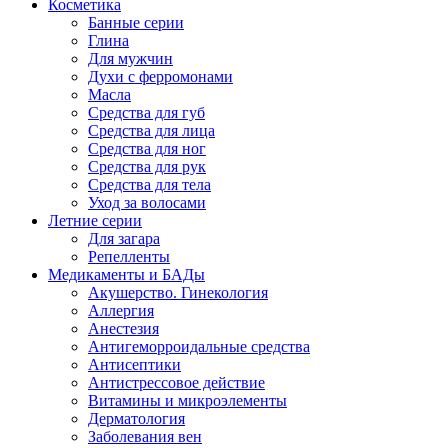
Косметика
Банные серии
Глина
Для мужчин
Духи с ферромонами
Масла
Средства для губ
Средства для лица
Средства для ног
Средства для рук
Средства для тела
Уход за волосами
Летние серии
Для загара
Репелленты
Медикаменты и БАДы
Акушерство. Гинекология
Аллергия
Анестезия
Антигеморроидальные средства
Антисептики
Антистрессовое действие
Витамины и микроэлементы
Дерматология
Заболевания вен