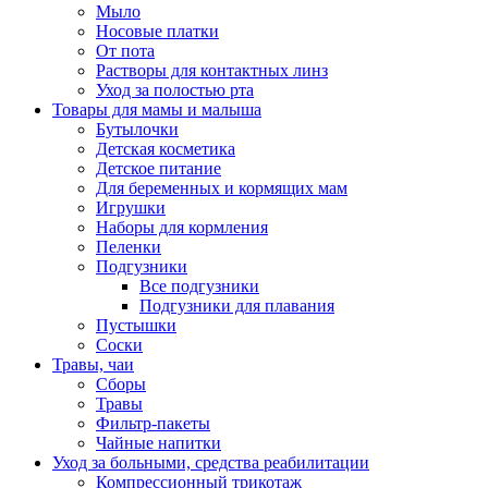
Мыло
Носовые платки
От пота
Растворы для контактных линз
Уход за полостью рта
Товары для мамы и малыша
Бутылочки
Детская косметика
Детское питание
Для беременных и кормящих мам
Игрушки
Наборы для кормления
Пеленки
Подгузники
Все подгузники
Подгузники для плавания
Пустышки
Соски
Травы, чаи
Сборы
Травы
Фильтр-пакеты
Чайные напитки
Уход за больными, средства реабилитации
Компрессионный трикотаж