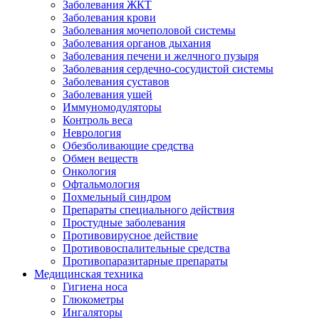
Заболевания ЖКТ
Заболевания крови
Заболевания мочеполовой системы
Заболевания органов дыхания
Заболевания печени и желчного пузыря
Заболевания сердечно-сосудистой системы
Заболевания суставов
Заболевания ушей
Иммуномодуляторы
Контроль веса
Неврология
Обезболивающие средства
Обмен веществ
Онкология
Офтальмология
Похмельный синдром
Препараты специального действия
Простудные заболевания
Противовирусное действие
Противовоспалительные средства
Противопаразитарные препараты
Медицинская техника
Гигиена носа
Глюкометры
Ингаляторы