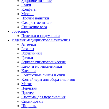
Здоровое питание
Злаки
Конфеты
Мюсли
Прочие напитки
Сахарозаменители
Снижение веса
Зоотовары
Пеленки и подгузники
Изделия медицинского назначения
Аптечки
Бахилы
Горчичники
Грелки
Зеркала гинекологические
Кало- и мочеприемники
Клеенки
Контактные линзы и очки
Контейнеры для сбора анализов
Маски
Перчатки
Прочее
Системы для переливания
Спринцовки
Шприцы