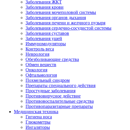
Заболевания ЖКТ
Заболевания крови
Заболевания мочеполовой системы
Заболевания органов дыхания
Заболевания печени и желчного пузыря
Заболевания сердечно-сосудистой системы
Заболевания суставов
Заболевания ушей
Иммуномодуляторы
Контроль веса
Неврология
Обезболивающие средства
Обмен веществ
Онкология
Офтальмология
Похмельный синдром
Препараты специального действия
Простудные заболевания
Противовирусное действие
Противовоспалительные средства
Противопаразитарные препараты
Медицинская техника
Гигиена носа
Глюкометры
Ингаляторы