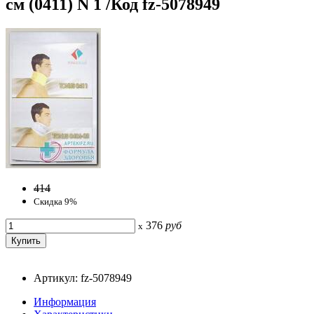
см (0411) N 1 /Код fz-5078949
414
Скидка 9%
376
руб
x
Артикул: fz-5078949
Информация