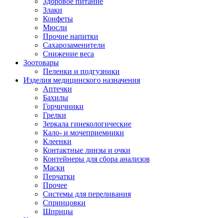
Здоровое питание
Злаки
Конфеты
Мюсли
Прочие напитки
Сахарозаменители
Снижение веса
Зоотовары
Пеленки и подгузники
Изделия медицинского назначения
Аптечки
Бахилы
Горчичники
Грелки
Зеркала гинекологические
Кало- и мочеприемники
Клеенки
Контактные линзы и очки
Контейнеры для сбора анализов
Маски
Перчатки
Прочее
Системы для переливания
Спринцовки
Шприцы