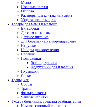
Мыло
Носовые платки
От пота
Растворы для контактных линз
Уход за полостью рта
Товары для мамы и малыша
Бутылочки
Детская косметика
Детское питание
Для беременных и кормящих мам
Игрушки
Наборы для кормления
Пеленки
Подгузники
Все подгузники
Подгузники для плавания
Пустышки
Соски
Травы, чаи
Сборы
Травы
Фильтр-пакеты
Чайные напитки
Уход за больными, средства реабилитации
Компрессионный трикотаж