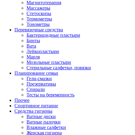
Магнитотерапия
Массажеры
Стетоскопы
Термометры
Тонометры
Перевязочные средства
Бактерицидные пластыри
Бинты
Вата
Лейкопластыри
Марля
Мозольные пластыри
Стерильные салфетки, повязки
Планирование семьи
Гели-смазки
Презервативы
Спирали
Тесты на беременность
Прочее
Спортивное питание
Средства гигиены
Ватные диски
Ватные палочки
Влажные салфетки
Женская гигиена