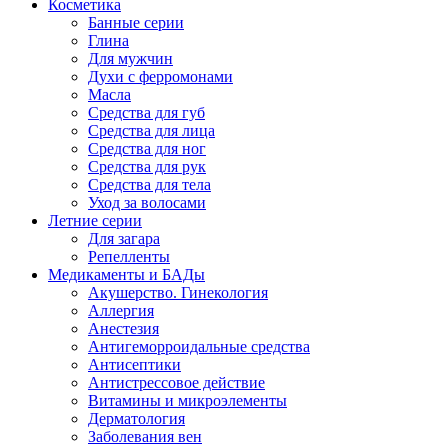
Косметика
Банные серии
Глина
Для мужчин
Духи с ферромонами
Масла
Средства для губ
Средства для лица
Средства для ног
Средства для рук
Средства для тела
Уход за волосами
Летние серии
Для загара
Репелленты
Медикаменты и БАДы
Акушерство. Гинекология
Аллергия
Анестезия
Антигеморроидальные средства
Антисептики
Антистрессовое действие
Витамины и микроэлементы
Дерматология
Заболевания вен