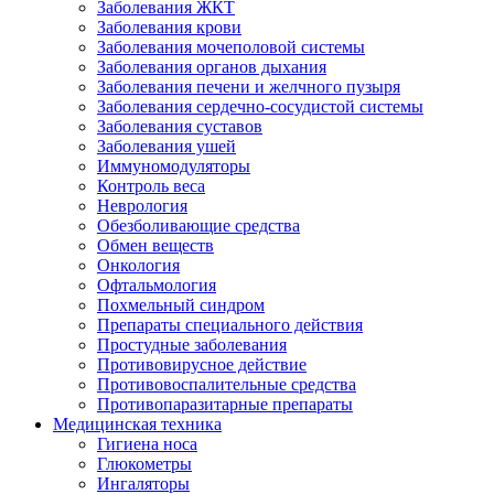
Заболевания ЖКТ
Заболевания крови
Заболевания мочеполовой системы
Заболевания органов дыхания
Заболевания печени и желчного пузыря
Заболевания сердечно-сосудистой системы
Заболевания суставов
Заболевания ушей
Иммуномодуляторы
Контроль веса
Неврология
Обезболивающие средства
Обмен веществ
Онкология
Офтальмология
Похмельный синдром
Препараты специального действия
Простудные заболевания
Противовирусное действие
Противовоспалительные средства
Противопаразитарные препараты
Медицинская техника
Гигиена носа
Глюкометры
Ингаляторы