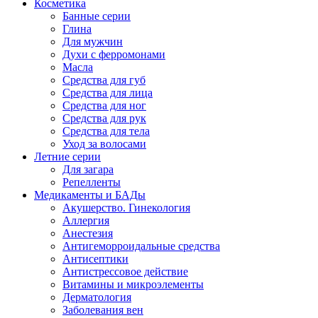
Косметика
Банные серии
Глина
Для мужчин
Духи с ферромонами
Масла
Средства для губ
Средства для лица
Средства для ног
Средства для рук
Средства для тела
Уход за волосами
Летние серии
Для загара
Репелленты
Медикаменты и БАДы
Акушерство. Гинекология
Аллергия
Анестезия
Антигеморроидальные средства
Антисептики
Антистрессовое действие
Витамины и микроэлементы
Дерматология
Заболевания вен