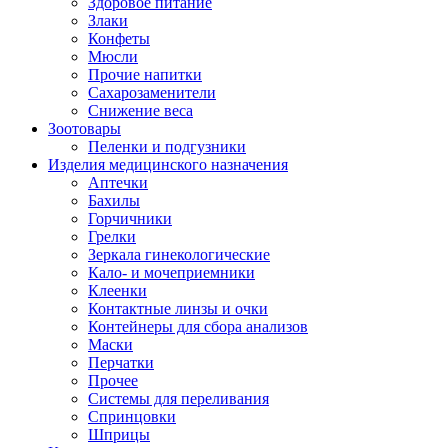
Здоровое питание
Злаки
Конфеты
Мюсли
Прочие напитки
Сахарозаменители
Снижение веса
Зоотовары
Пеленки и подгузники
Изделия медицинского назначения
Аптечки
Бахилы
Горчичники
Грелки
Зеркала гинекологические
Кало- и мочеприемники
Клеенки
Контактные линзы и очки
Контейнеры для сбора анализов
Маски
Перчатки
Прочее
Системы для переливания
Спринцовки
Шприцы