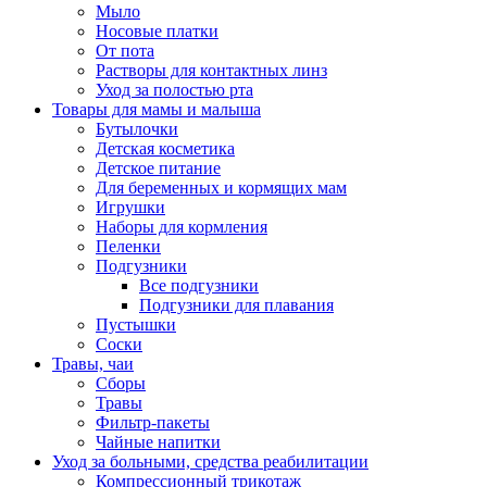
Мыло
Носовые платки
От пота
Растворы для контактных линз
Уход за полостью рта
Товары для мамы и малыша
Бутылочки
Детская косметика
Детское питание
Для беременных и кормящих мам
Игрушки
Наборы для кормления
Пеленки
Подгузники
Все подгузники
Подгузники для плавания
Пустышки
Соски
Травы, чаи
Сборы
Травы
Фильтр-пакеты
Чайные напитки
Уход за больными, средства реабилитации
Компрессионный трикотаж