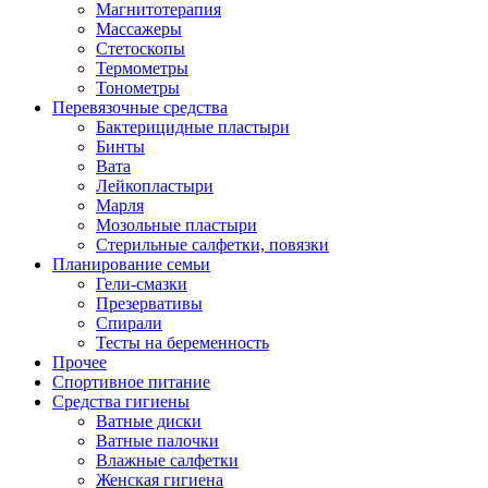
Магнитотерапия
Массажеры
Стетоскопы
Термометры
Тонометры
Перевязочные средства
Бактерицидные пластыри
Бинты
Вата
Лейкопластыри
Марля
Мозольные пластыри
Стерильные салфетки, повязки
Планирование семьи
Гели-смазки
Презервативы
Спирали
Тесты на беременность
Прочее
Спортивное питание
Средства гигиены
Ватные диски
Ватные палочки
Влажные салфетки
Женская гигиена