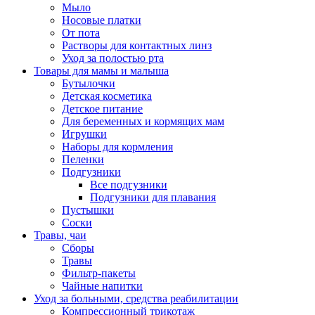
Мыло
Носовые платки
От пота
Растворы для контактных линз
Уход за полостью рта
Товары для мамы и малыша
Бутылочки
Детская косметика
Детское питание
Для беременных и кормящих мам
Игрушки
Наборы для кормления
Пеленки
Подгузники
Все подгузники
Подгузники для плавания
Пустышки
Соски
Травы, чаи
Сборы
Травы
Фильтр-пакеты
Чайные напитки
Уход за больными, средства реабилитации
Компрессионный трикотаж