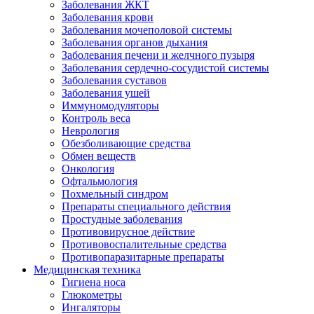
Заболевания ЖКТ
Заболевания крови
Заболевания мочеполовой системы
Заболевания органов дыхания
Заболевания печени и желчного пузыря
Заболевания сердечно-сосудистой системы
Заболевания суставов
Заболевания ушей
Иммуномодуляторы
Контроль веса
Неврология
Обезболивающие средства
Обмен веществ
Онкология
Офтальмология
Похмельный синдром
Препараты специального действия
Простудные заболевания
Противовирусное действие
Противовоспалительные средства
Противопаразитарные препараты
Медицинская техника
Гигиена носа
Глюкометры
Ингаляторы