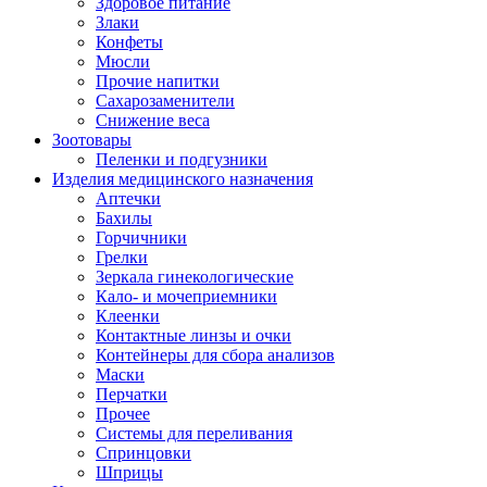
Здоровое питание
Злаки
Конфеты
Мюсли
Прочие напитки
Сахарозаменители
Снижение веса
Зоотовары
Пеленки и подгузники
Изделия медицинского назначения
Аптечки
Бахилы
Горчичники
Грелки
Зеркала гинекологические
Кало- и мочеприемники
Клеенки
Контактные линзы и очки
Контейнеры для сбора анализов
Маски
Перчатки
Прочее
Системы для переливания
Спринцовки
Шприцы