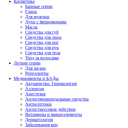
Косметика
Банные серии
Глина
Для мужчин
Духи с ферромонами
Масла
Средства для губ
Средства для лица
Средства для ног
Средства для рук
Средства для тела
Уход за волосами
Летние серии
Для загара
Репелленты
Медикаменты и БАДы
Акушерство. Гинекология
Аллергия
Анестезия
Антигеморроидальные средства
Антисептики
Антистрессовое действие
Витамины и микроэлементы
Дерматология
Заболевания вен