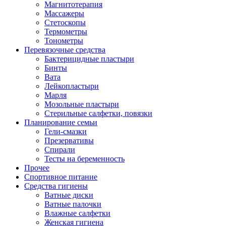
Магнитотерапия
Массажеры
Стетоскопы
Термометры
Тонометры
Перевязочные средства
Бактерицидные пластыри
Бинты
Вата
Лейкопластыри
Марля
Мозольные пластыри
Стерильные салфетки, повязки
Планирование семьи
Гели-смазки
Презервативы
Спирали
Тесты на беременность
Прочее
Спортивное питание
Средства гигиены
Ватные диски
Ватные палочки
Влажные салфетки
Женская гигиена