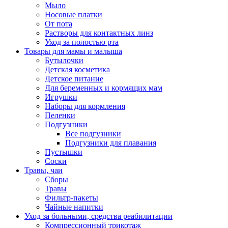
Мыло
Носовые платки
От пота
Растворы для контактных линз
Уход за полостью рта
Товары для мамы и малыша
Бутылочки
Детская косметика
Детское питание
Для беременных и кормящих мам
Игрушки
Наборы для кормления
Пеленки
Подгузники
Все подгузники
Подгузники для плавания
Пустышки
Соски
Травы, чаи
Сборы
Травы
Фильтр-пакеты
Чайные напитки
Уход за больными, средства реабилитации
Компрессионный трикотаж