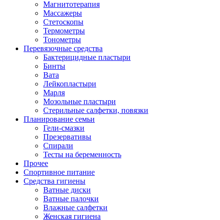
Магнитотерапия
Массажеры
Стетоскопы
Термометры
Тонометры
Перевязочные средства
Бактерицидные пластыри
Бинты
Вата
Лейкопластыри
Марля
Мозольные пластыри
Стерильные салфетки, повязки
Планирование семьи
Гели-смазки
Презервативы
Спирали
Тесты на беременность
Прочее
Спортивное питание
Средства гигиены
Ватные диски
Ватные палочки
Влажные салфетки
Женская гигиена