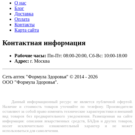
О нас
Блог
Доставка
Оплата
Контакты
Карта сайта
Контактная
информация
Рабочие часы:
Пн-Пт: 08:00-20:00, Сб-Вс: 10:00-18:00
Адрес:
г. Москва
Сеть аптек "Формула Здоровья" © 2014 - 2026
ООО "Формула Здоровья".
Данный информационный ресурс не является публичной офертой.
Наличие и стоимость товаров уточняйте по телефону. Производители
оставляют за собой право изменять технические характеристики и внешний
вид товаров без предварительного уведомления. Размещенная на сайте
информация: описания лекарственных средств, БАДов и других товаров,
носит исключительно ознакомительный характер и не может
использоваться для самолечения.