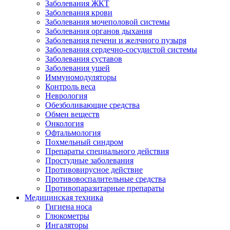
Заболевания ЖКТ
Заболевания крови
Заболевания мочеполовой системы
Заболевания органов дыхания
Заболевания печени и желчного пузыря
Заболевания сердечно-сосудистой системы
Заболевания суставов
Заболевания ушей
Иммуномодуляторы
Контроль веса
Неврология
Обезболивающие средства
Обмен веществ
Онкология
Офтальмология
Похмельный синдром
Препараты специального действия
Простудные заболевания
Противовирусное действие
Противовоспалительные средства
Противопаразитарные препараты
Медицинская техника
Гигиена носа
Глюкометры
Ингаляторы