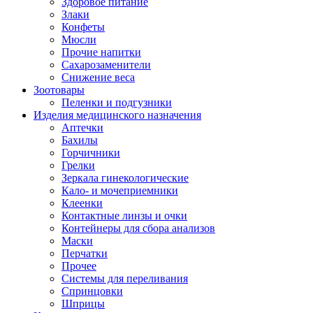
Здоровое питание
Злаки
Конфеты
Мюсли
Прочие напитки
Сахарозаменители
Снижение веса
Зоотовары
Пеленки и подгузники
Изделия медицинского назначения
Аптечки
Бахилы
Горчичники
Грелки
Зеркала гинекологические
Кало- и мочеприемники
Клеенки
Контактные линзы и очки
Контейнеры для сбора анализов
Маски
Перчатки
Прочее
Системы для переливания
Спринцовки
Шприцы