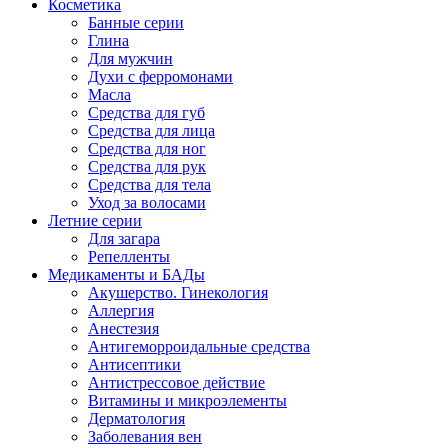
Косметика
Банные серии
Глина
Для мужчин
Духи с ферромонами
Масла
Средства для губ
Средства для лица
Средства для ног
Средства для рук
Средства для тела
Уход за волосами
Летние серии
Для загара
Репелленты
Медикаменты и БАДы
Акушерство. Гинекология
Аллергия
Анестезия
Антигеморроидальные средства
Антисептики
Антистрессовое действие
Витамины и микроэлементы
Дерматология
Заболевания вен