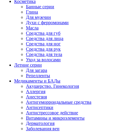
Косметика
Банные серии
Глина
Для мужчин
Духи с ферромонами
Масла
Средства для губ
Средства для лица
Средства для ног
Средства для рук
Средства для тела
Уход за волосами
Летние серии
Для загара
Репелленты
Медикаменты и БАДы
Акушерство. Гинекология
Аллергия
Анестезия
Антигеморроидальные средства
Антисептики
Антистрессовое действие
Витамины и микроэлементы
Дерматология
Заболевания вен