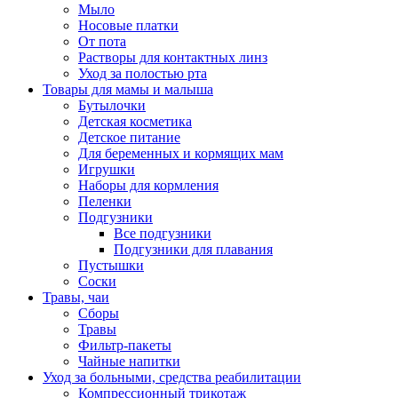
Мыло
Носовые платки
От пота
Растворы для контактных линз
Уход за полостью рта
Товары для мамы и малыша
Бутылочки
Детская косметика
Детское питание
Для беременных и кормящих мам
Игрушки
Наборы для кормления
Пеленки
Подгузники
Все подгузники
Подгузники для плавания
Пустышки
Соски
Травы, чаи
Сборы
Травы
Фильтр-пакеты
Чайные напитки
Уход за больными, средства реабилитации
Компрессионный трикотаж