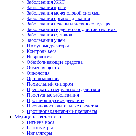
Заболевания ЖКТ
Заболевания крови
Заболевания мочеполовой системы
Заболевания органов дыхания
Заболевания печени и желчного пузыря
Заболевания сердечно-сосудистой системы
Заболевания суставов
Заболевания ушей
Иммуномодуляторы
Контроль веса
Неврология
Обезболивающие средства
Обмен веществ
Онкология
Офтальмология
Похмельный синдром
Препараты специального действия
Простудные заболевания
Противовирусное действие
Противовоспалительные средства
Противопаразитарные препараты
Медицинская техника
Гигиена носа
Глюкометры
Ингаляторы