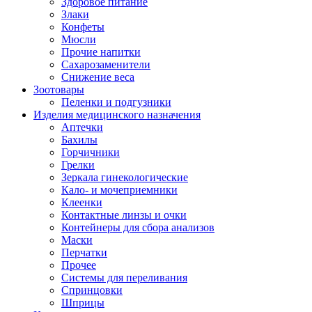
Здоровое питание
Злаки
Конфеты
Мюсли
Прочие напитки
Сахарозаменители
Снижение веса
Зоотовары
Пеленки и подгузники
Изделия медицинского назначения
Аптечки
Бахилы
Горчичники
Грелки
Зеркала гинекологические
Кало- и мочеприемники
Клеенки
Контактные линзы и очки
Контейнеры для сбора анализов
Маски
Перчатки
Прочее
Системы для переливания
Спринцовки
Шприцы