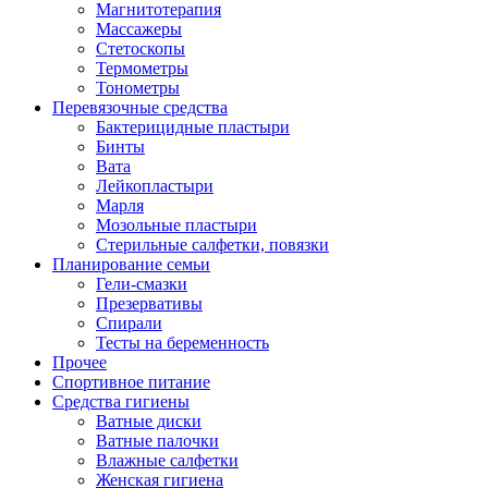
Магнитотерапия
Массажеры
Стетоскопы
Термометры
Тонометры
Перевязочные средства
Бактерицидные пластыри
Бинты
Вата
Лейкопластыри
Марля
Мозольные пластыри
Стерильные салфетки, повязки
Планирование семьи
Гели-смазки
Презервативы
Спирали
Тесты на беременность
Прочее
Спортивное питание
Средства гигиены
Ватные диски
Ватные палочки
Влажные салфетки
Женская гигиена