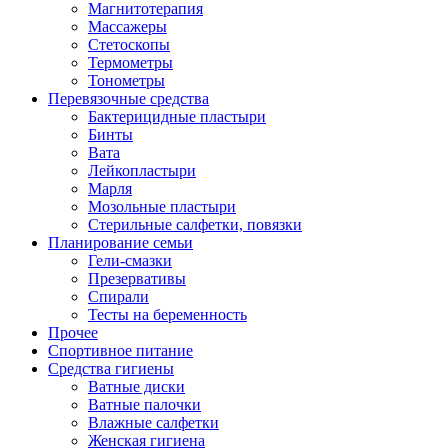
Магнитотерапия
Массажеры
Стетоскопы
Термометры
Тонометры
Перевязочные средства
Бактерицидные пластыри
Бинты
Вата
Лейкопластыри
Марля
Мозольные пластыри
Стерильные салфетки, повязки
Планирование семьи
Гели-смазки
Презервативы
Спирали
Тесты на беременность
Прочее
Спортивное питание
Средства гигиены
Ватные диски
Ватные палочки
Влажные салфетки
Женская гигиена