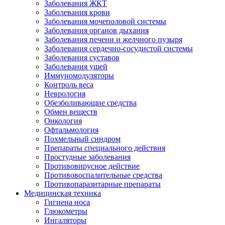
Заболевания ЖКТ
Заболевания крови
Заболевания мочеполовой системы
Заболевания органов дыхания
Заболевания печени и желчного пузыря
Заболевания сердечно-сосудистой системы
Заболевания суставов
Заболевания ушей
Иммуномодуляторы
Контроль веса
Неврология
Обезболивающие средства
Обмен веществ
Онкология
Офтальмология
Похмельный синдром
Препараты специального действия
Простудные заболевания
Противовирусное действие
Противовоспалительные средства
Противопаразитарные препараты
Медицинская техника
Гигиена носа
Глюкометры
Ингаляторы