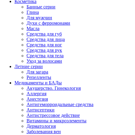
Косметика
Банные серии
Глина
Для мужчин
Духи с ферромонами
Масла
Средства для губ
Средства для лица
Средства для ног
Средства для рук
Средства для тела
Уход за волосами
Летние серии
Для загара
Репелленты
Медикаменты и БАДы
Акушерство. Гинекология
Аллергия
Анестезия
Антигеморроидальные средства
Антисептики
Антистрессовое действие
Витамины и микроэлементы
Дерматология
Заболевания вен