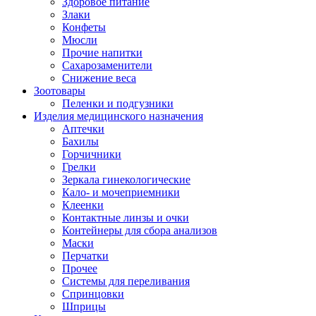
Здоровое питание
Злаки
Конфеты
Мюсли
Прочие напитки
Сахарозаменители
Снижение веса
Зоотовары
Пеленки и подгузники
Изделия медицинского назначения
Аптечки
Бахилы
Горчичники
Грелки
Зеркала гинекологические
Кало- и мочеприемники
Клеенки
Контактные линзы и очки
Контейнеры для сбора анализов
Маски
Перчатки
Прочее
Системы для переливания
Спринцовки
Шприцы