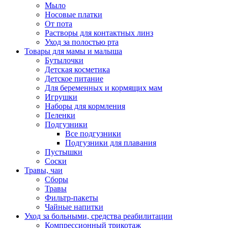
Мыло
Носовые платки
От пота
Растворы для контактных линз
Уход за полостью рта
Товары для мамы и малыша
Бутылочки
Детская косметика
Детское питание
Для беременных и кормящих мам
Игрушки
Наборы для кормления
Пеленки
Подгузники
Все подгузники
Подгузники для плавания
Пустышки
Соски
Травы, чаи
Сборы
Травы
Фильтр-пакеты
Чайные напитки
Уход за больными, средства реабилитации
Компрессионный трикотаж