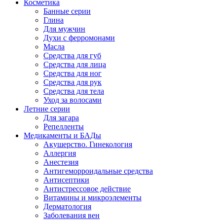
Косметика
Банные серии
Глина
Для мужчин
Духи с ферромонами
Масла
Средства для губ
Средства для лица
Средства для ног
Средства для рук
Средства для тела
Уход за волосами
Летние серии
Для загара
Репелленты
Медикаменты и БАДы
Акушерство. Гинекология
Аллергия
Анестезия
Антигеморроидальные средства
Антисептики
Антистрессовое действие
Витамины и микроэлементы
Дерматология
Заболевания вен