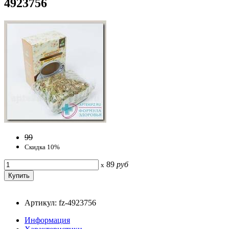
4923756
99
Скидка 10%
89
руб
x
Артикул: fz-4923756
Информация