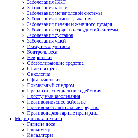
Заболевания ЖКТ
Заболевания крови
Заболевания мочеполовой системы
Заболевания органов дыхания
Заболевания печени и желчного пузыря
Заболевания сердечно-сосудистой системы
Заболевания суставов
Заболевания ушей
Иммуномодуляторы
Контроль веса
Неврология
Обезболивающие средства
Обмен веществ
Онкология
Офтальмология
Похмельный синдром
Препараты специального действия
Простудные заболевания
Противовирусное действие
Противовоспалительные средства
Противопаразитарные препараты
Медицинская техника
Гигиена носа
Глюкометры
Ингаляторы