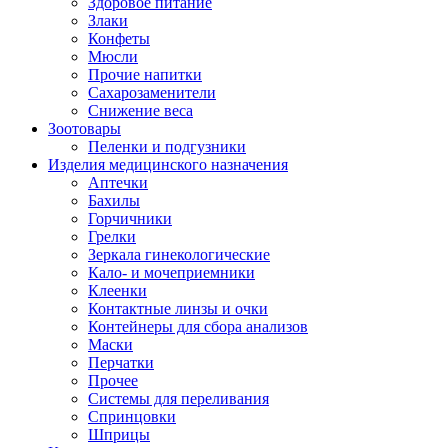
Здоровое питание
Злаки
Конфеты
Мюсли
Прочие напитки
Сахарозаменители
Снижение веса
Зоотовары
Пеленки и подгузники
Изделия медицинского назначения
Аптечки
Бахилы
Горчичники
Грелки
Зеркала гинекологические
Кало- и мочеприемники
Клеенки
Контактные линзы и очки
Контейнеры для сбора анализов
Маски
Перчатки
Прочее
Системы для переливания
Спринцовки
Шприцы