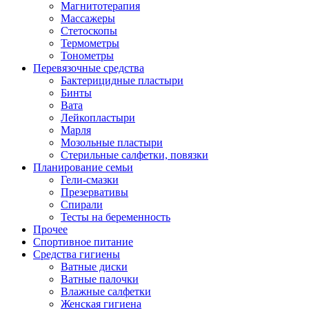
Магнитотерапия
Массажеры
Стетоскопы
Термометры
Тонометры
Перевязочные средства
Бактерицидные пластыри
Бинты
Вата
Лейкопластыри
Марля
Мозольные пластыри
Стерильные салфетки, повязки
Планирование семьи
Гели-смазки
Презервативы
Спирали
Тесты на беременность
Прочее
Спортивное питание
Средства гигиены
Ватные диски
Ватные палочки
Влажные салфетки
Женская гигиена