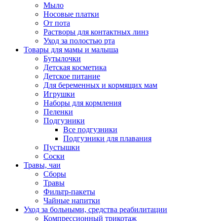
Мыло
Носовые платки
От пота
Растворы для контактных линз
Уход за полостью рта
Товары для мамы и малыша
Бутылочки
Детская косметика
Детское питание
Для беременных и кормящих мам
Игрушки
Наборы для кормления
Пеленки
Подгузники
Все подгузники
Подгузники для плавания
Пустышки
Соски
Травы, чаи
Сборы
Травы
Фильтр-пакеты
Чайные напитки
Уход за больными, средства реабилитации
Компрессионный трикотаж