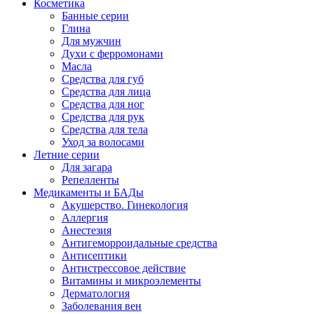
Косметика
Банные серии
Глина
Для мужчин
Духи с ферромонами
Масла
Средства для губ
Средства для лица
Средства для ног
Средства для рук
Средства для тела
Уход за волосами
Летние серии
Для загара
Репелленты
Медикаменты и БАДы
Акушерство. Гинекология
Аллергия
Анестезия
Антигеморроидальные средства
Антисептики
Антистрессовое действие
Витамины и микроэлементы
Дерматология
Заболевания вен