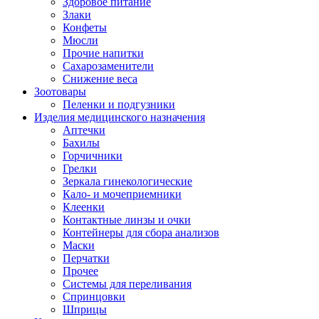
Здоровое питание
Злаки
Конфеты
Мюсли
Прочие напитки
Сахарозаменители
Снижение веса
Зоотовары
Пеленки и подгузники
Изделия медицинского назначения
Аптечки
Бахилы
Горчичники
Грелки
Зеркала гинекологические
Кало- и мочеприемники
Клеенки
Контактные линзы и очки
Контейнеры для сбора анализов
Маски
Перчатки
Прочее
Системы для переливания
Спринцовки
Шприцы