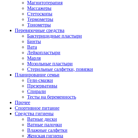
Магнитотерапия
Массажеры
Стетоскопы
Термометры
Тонометры
Перевязочные средства
Бактерицидные пластыри
Бинты
Вата
Лейкопластыри
Марля
Мозольные пластыри
Стерильные салфетки, повязки
Планирование семьи
Гели-смазки
Презервативы
Спирали
Тесты на беременность
Прочее
Спортивное питание
Средства гигиены
Ватные диски
Ватные палочки
Влажные салфетки
Женская гигиена