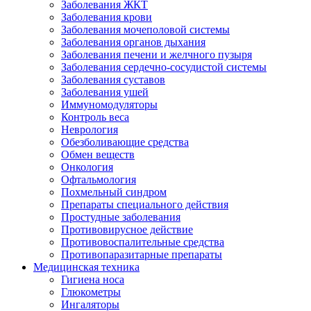
Заболевания ЖКТ
Заболевания крови
Заболевания мочеполовой системы
Заболевания органов дыхания
Заболевания печени и желчного пузыря
Заболевания сердечно-сосудистой системы
Заболевания суставов
Заболевания ушей
Иммуномодуляторы
Контроль веса
Неврология
Обезболивающие средства
Обмен веществ
Онкология
Офтальмология
Похмельный синдром
Препараты специального действия
Простудные заболевания
Противовирусное действие
Противовоспалительные средства
Противопаразитарные препараты
Медицинская техника
Гигиена носа
Глюкометры
Ингаляторы