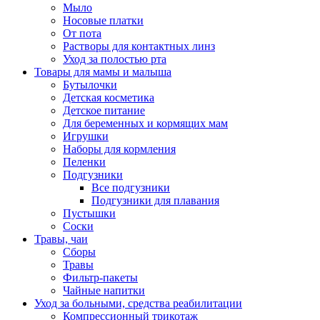
Мыло
Носовые платки
От пота
Растворы для контактных линз
Уход за полостью рта
Товары для мамы и малыша
Бутылочки
Детская косметика
Детское питание
Для беременных и кормящих мам
Игрушки
Наборы для кормления
Пеленки
Подгузники
Все подгузники
Подгузники для плавания
Пустышки
Соски
Травы, чаи
Сборы
Травы
Фильтр-пакеты
Чайные напитки
Уход за больными, средства реабилитации
Компрессионный трикотаж