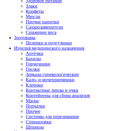
Здоровое питание
Злаки
Конфеты
Мюсли
Прочие напитки
Сахарозаменители
Снижение веса
Зоотовары
Пеленки и подгузники
Изделия медицинского назначения
Аптечки
Бахилы
Горчичники
Грелки
Зеркала гинекологические
Кало- и мочеприемники
Клеенки
Контактные линзы и очки
Контейнеры для сбора анализов
Маски
Перчатки
Прочее
Системы для переливания
Спринцовки
Шприцы