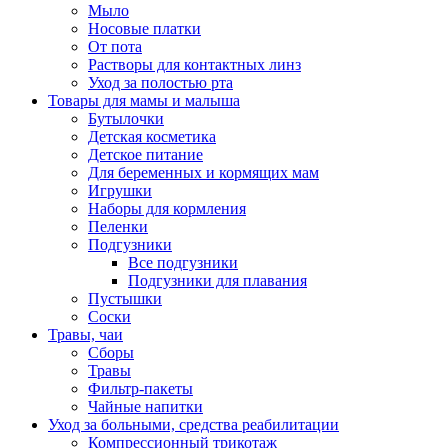
Мыло
Носовые платки
От пота
Растворы для контактных линз
Уход за полостью рта
Товары для мамы и малыша
Бутылочки
Детская косметика
Детское питание
Для беременных и кормящих мам
Игрушки
Наборы для кормления
Пеленки
Подгузники
Все подгузники
Подгузники для плавания
Пустышки
Соски
Травы, чаи
Сборы
Травы
Фильтр-пакеты
Чайные напитки
Уход за больными, средства реабилитации
Компрессионный трикотаж