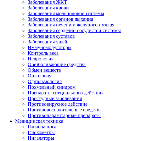
Заболевания ЖКТ
Заболевания крови
Заболевания мочеполовой системы
Заболевания органов дыхания
Заболевания печени и желчного пузыря
Заболевания сердечно-сосудистой системы
Заболевания суставов
Заболевания ушей
Иммуномодуляторы
Контроль веса
Неврология
Обезболивающие средства
Обмен веществ
Онкология
Офтальмология
Похмельный синдром
Препараты специального действия
Простудные заболевания
Противовирусное действие
Противовоспалительные средства
Противопаразитарные препараты
Медицинская техника
Гигиена носа
Глюкометры
Ингаляторы