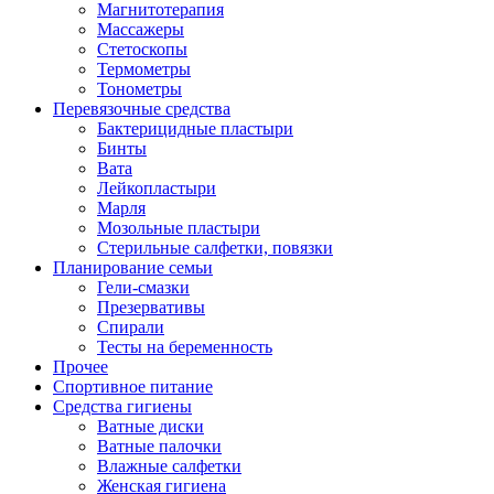
Магнитотерапия
Массажеры
Стетоскопы
Термометры
Тонометры
Перевязочные средства
Бактерицидные пластыри
Бинты
Вата
Лейкопластыри
Марля
Мозольные пластыри
Стерильные салфетки, повязки
Планирование семьи
Гели-смазки
Презервативы
Спирали
Тесты на беременность
Прочее
Спортивное питание
Средства гигиены
Ватные диски
Ватные палочки
Влажные салфетки
Женская гигиена