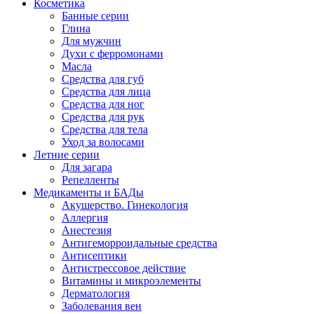
Косметика
Банные серии
Глина
Для мужчин
Духи с ферромонами
Масла
Средства для губ
Средства для лица
Средства для ног
Средства для рук
Средства для тела
Уход за волосами
Летние серии
Для загара
Репелленты
Медикаменты и БАДы
Акушерство. Гинекология
Аллергия
Анестезия
Антигеморроидальные средства
Антисептики
Антистрессовое действие
Витамины и микроэлементы
Дерматология
Заболевания вен