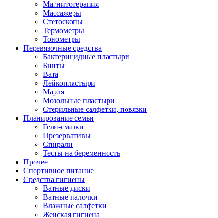
Магнитотерапия
Массажеры
Стетоскопы
Термометры
Тонометры
Перевязочные средства
Бактерицидные пластыри
Бинты
Вата
Лейкопластыри
Марля
Мозольные пластыри
Стерильные салфетки, повязки
Планирование семьи
Гели-смазки
Презервативы
Спирали
Тесты на беременность
Прочее
Спортивное питание
Средства гигиены
Ватные диски
Ватные палочки
Влажные салфетки
Женская гигиена