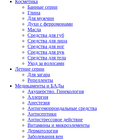
Косметика
Банные серии
Глина
Для мужчин
Духи с ферромонами
Масла
Средства для губ
Средства для лица
Средства для ног
Средства для рук
Средства для тела
Уход за волосами
Летние серии
Для загара
Репелленты
Медикаменты и БАДы
Акушерство. Гинекология
Аллергия
Анестезия
Антигеморроидальные средства
Антисептики
Антистрессовое действие
Витамины и микроэлементы
Дерматология
Заболевания вен