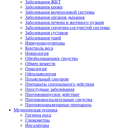
Заболевания ЖКТ
Заболевания крови
Заболевания мочеполовой системы
Заболевания органов дыхания
Заболевания печени и желчного пузыря
Заболевания сердечно-сосудистой системы
Заболевания суставов
Заболевания ушей
Иммуномодуляторы
Контроль веса
Неврология
Обезболивающие средства
Обмен веществ
Онкология
Офтальмология
Похмельный синдром
Препараты специального действия
Простудные заболевания
Противовирусное действие
Противовоспалительные средства
Противопаразитарные препараты
Медицинская техника
Гигиена носа
Глюкометры
Ингаляторы