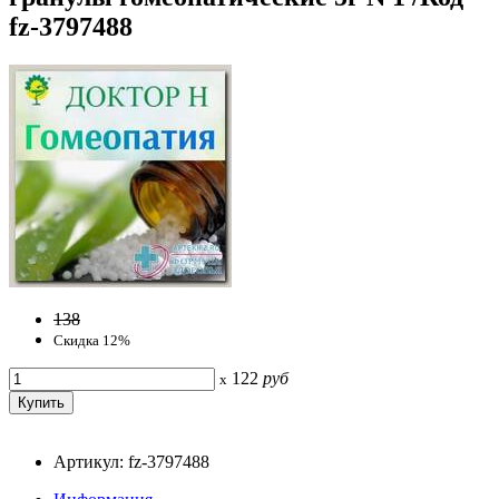
fz-3797488
138
Скидка 12%
122
руб
x
Артикул: fz-3797488