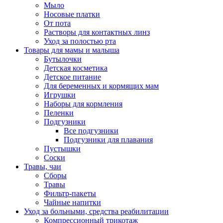
Мыло
Носовые платки
От пота
Растворы для контактных линз
Уход за полостью рта
Товары для мамы и малыша
Бутылочки
Детская косметика
Детское питание
Для беременных и кормящих мам
Игрушки
Наборы для кормления
Пеленки
Подгузники
Все подгузники
Подгузники для плавания
Пустышки
Соски
Травы, чаи
Сборы
Травы
Фильтр-пакеты
Чайные напитки
Уход за больными, средства реабилитации
Компрессионный трикотаж