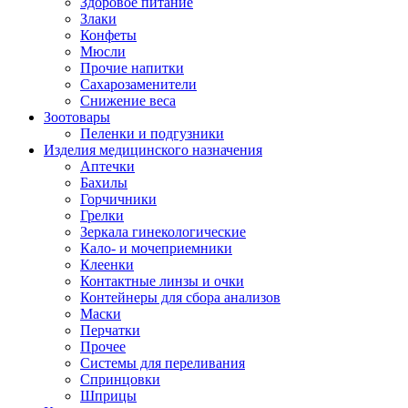
Здоровое питание
Злаки
Конфеты
Мюсли
Прочие напитки
Сахарозаменители
Снижение веса
Зоотовары
Пеленки и подгузники
Изделия медицинского назначения
Аптечки
Бахилы
Горчичники
Грелки
Зеркала гинекологические
Кало- и мочеприемники
Клеенки
Контактные линзы и очки
Контейнеры для сбора анализов
Маски
Перчатки
Прочее
Системы для переливания
Спринцовки
Шприцы