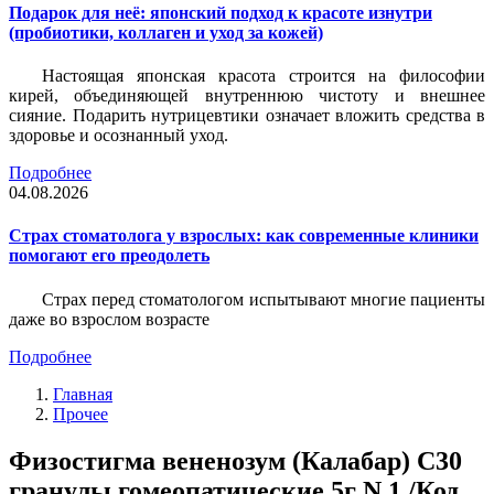
Подарок для неё: японский подход к красоте изнутри
(пробиотики, коллаген и уход за кожей)
Настоящая японская красота строится на философии
кирей, объединяющей внутреннюю чистоту и внешнее
сияние. Подарить нутрицевтики означает вложить средства в
здоровье и осознанный уход.
Подробнее
04.08.2026
Страх стоматолога у взрослых: как современные клиники
помогают его преодолеть
Страх перед стоматологом испытывают многие пациенты
даже во взрослом возрасте
Подробнее
Главная
Прочее
Физостигма вененозум (Калабар) С30
гранулы гомеопатические 5г N 1 /Код