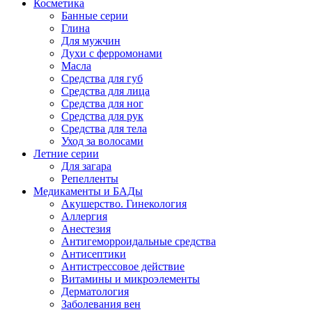
Косметика
Банные серии
Глина
Для мужчин
Духи с ферромонами
Масла
Средства для губ
Средства для лица
Средства для ног
Средства для рук
Средства для тела
Уход за волосами
Летние серии
Для загара
Репелленты
Медикаменты и БАДы
Акушерство. Гинекология
Аллергия
Анестезия
Антигеморроидальные средства
Антисептики
Антистрессовое действие
Витамины и микроэлементы
Дерматология
Заболевания вен