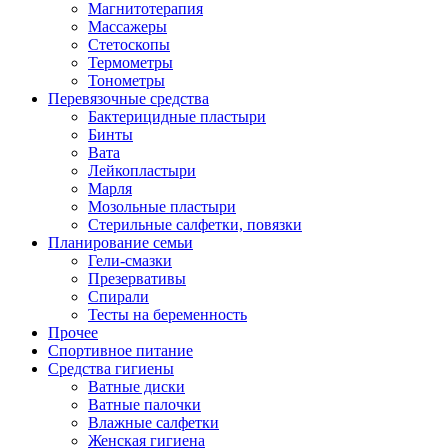
Магнитотерапия
Массажеры
Стетоскопы
Термометры
Тонометры
Перевязочные средства
Бактерицидные пластыри
Бинты
Вата
Лейкопластыри
Марля
Мозольные пластыри
Стерильные салфетки, повязки
Планирование семьи
Гели-смазки
Презервативы
Спирали
Тесты на беременность
Прочее
Спортивное питание
Средства гигиены
Ватные диски
Ватные палочки
Влажные салфетки
Женская гигиена