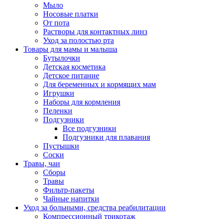
Мыло
Носовые платки
От пота
Растворы для контактных линз
Уход за полостью рта
Товары для мамы и малыша
Бутылочки
Детская косметика
Детское питание
Для беременных и кормящих мам
Игрушки
Наборы для кормления
Пеленки
Подгузники
Все подгузники
Подгузники для плавания
Пустышки
Соски
Травы, чаи
Сборы
Травы
Фильтр-пакеты
Чайные напитки
Уход за больными, средства реабилитации
Компрессионный трикотаж