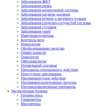
Заболевания ЖКТ
Заболевания крови
Заболевания мочеполовой системы
Заболевания органов дыхания
Заболевания печени и желчного пузыря
Заболевания сердечно-сосудистой системы
Заболевания суставов
Заболевания ушей
Иммуномодуляторы
Контроль веса
Неврология
Обезболивающие средства
Обмен веществ
Онкология
Офтальмология
Похмельный синдром
Препараты специального действия
Простудные заболевания
Противовирусное действие
Противовоспалительные средства
Противопаразитарные препараты
Медицинская техника
Гигиена носа
Глюкометры
Ингаляторы