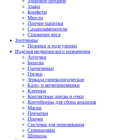
Здоровое питание
Злаки
Конфеты
Мюсли
Прочие напитки
Сахарозаменители
Снижение веса
Зоотовары
Пеленки и подгузники
Изделия медицинского назначения
Аптечки
Бахилы
Горчичники
Грелки
Зеркала гинекологические
Кало- и мочеприемники
Клеенки
Контактные линзы и очки
Контейнеры для сбора анализов
Маски
Перчатки
Прочее
Системы для переливания
Спринцовки
Шприцы