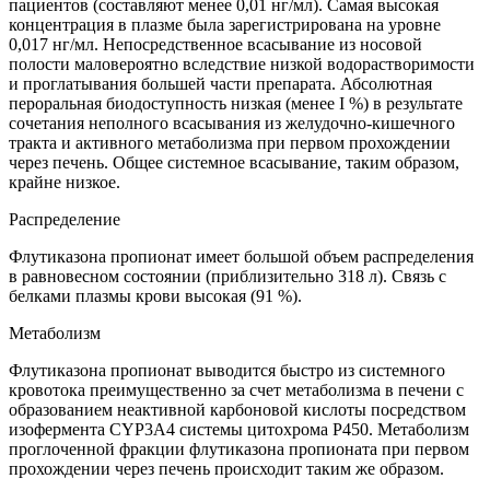
пациентов (составляют менее 0,01 нг/мл). Самая высокая
концентрация в плазме была зарегистрирована на уровне
0,017 нг/мл. Непосредственное всасывание из носовой
полости маловероятно вследствие низкой водорастворимости
и проглатывания большей части препарата. Абсолютная
пероральная биодоступность низкая (менее I %) в результате
сочетания неполного всасывания из желудочно-кишечного
тракта и активного метаболизма при первом прохождении
через печень. Общее системное всасывание, таким образом,
крайне низкое.
Распределение
Флутиказона пропионат имеет большой объем распределения
в равновесном состоянии (приблизительно 318 л). Связь с
белками плазмы крови высокая (91 %).
Метаболизм
Флутиказона пропионат выводится быстро из системного
кровотока преимущественно за счет метаболизма в печени с
образованием неактивной карбоновой кислоты посредством
изофермента CYP3A4 системы цитохрома Р450. Метаболизм
проглоченной фракции флутиказона пропионата при первом
прохождении через печень происходит таким же образом.