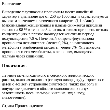
Выведение
Выведение флутиказона пропионата носит линейный
характер в диапазоне доз от 250 до 1000 мкг и характеризуется
высоким значением плазменного клиренса (1,1 л/мин).
Максимальная концентрация в плазме снижается приблизи
тельно на 98 % в течение 3-4 часов, и только при очень низких
концентрациях в плазме наблюдался конечный период
полувывсдсния 7,8 ч. Почечный клиренс флутиказона
пропионата незначителен (менее 0,2%), а неактивного
метаболита- карбоновой кислоты- менее 5%. Флутиказона
пропионат и его метаболиты, в основном, выводятся с
желчыо через кишечник.
Показания.
Лечение круглогодичного и сезонного аллергического
ринита, включая иоллиноз (сенную лихорадку) у взрослых и
детей с 4-х лет (устранение симптомов, таких как боль и
ощущение давления в области околоносовых пазух,
заложенность носа, насморк, чихание, зуд в носу,
слезотечение).
Страна Происхождения: