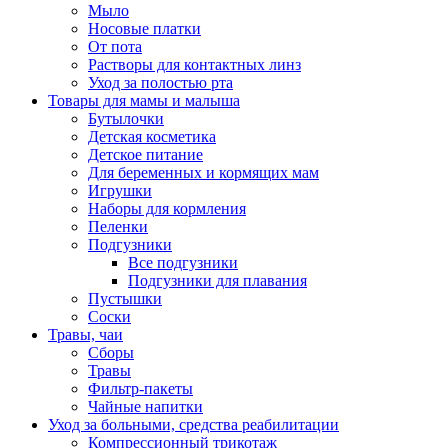
Мыло
Носовые платки
От пота
Растворы для контактных линз
Уход за полостью рта
Товары для мамы и малыша
Бутылочки
Детская косметика
Детское питание
Для беременных и кормящих мам
Игрушки
Наборы для кормления
Пеленки
Подгузники
Все подгузники
Подгузники для плавания
Пустышки
Соски
Травы, чаи
Сборы
Травы
Фильтр-пакеты
Чайные напитки
Уход за больными, средства реабилитации
Компрессионный трикотаж