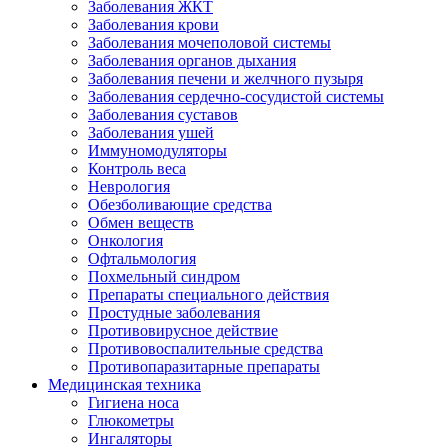
Заболевания ЖКТ
Заболевания крови
Заболевания мочеполовой системы
Заболевания органов дыхания
Заболевания печени и желчного пузыря
Заболевания сердечно-сосудистой системы
Заболевания суставов
Заболевания ушей
Иммуномодуляторы
Контроль веса
Неврология
Обезболивающие средства
Обмен веществ
Онкология
Офтальмология
Похмельный синдром
Препараты специального действия
Простудные заболевания
Противовирусное действие
Противовоспалительные средства
Противопаразитарные препараты
Медицинская техника
Гигиена носа
Глюкометры
Ингаляторы