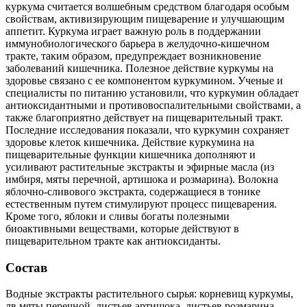
куркума считается волшебным средством благодаря особым
свойствам, активизирующим пищеварение и улучшающим
аппетит. Куркума играет важную роль в поддержании
иммунобиологического барьера в желудочно-кишечном
тракте, таким образом, предупреждает возникновение
заболеваний кишечника. Полезное действие куркумы на
здоровье связано с ее компонентом куркумином. Ученые и
специалисты по питанию установили, что куркумин обладает
антиоксидантными и противовоспалительными свойствами, а
также благоприятно действует на пищеварительный тракт.
Последние исследования показали, что куркумин сохраняет
здоровье клеток кишечника. Действие куркумина на
пищеварительные функции кишечника дополняют и
усиливают растительные экстракты и эфирные масла (из
имбиря, мяты перечной, артишока и розмарина). Волокна
яблочно-сливового экстракта, содержащиеся в тонике
естественным путем стимулируют процесс пищеварения.
Кроме того, яблоки и сливы богаты полезными
биоактивными веществами, которые действуют в
пищеварительном тракте как антиоксиданты.
Состав
Водные экстракты растительного сырья: корневищ куркумы,
лв мяты перечной, листьев артишока, листьев розмарина,