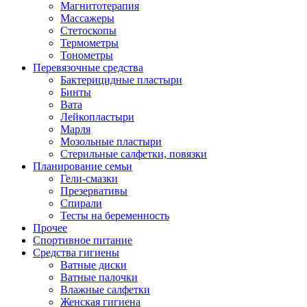
Магнитотерапия
Массажеры
Стетоскопы
Термометры
Тонометры
Перевязочные средства
Бактерицидные пластыри
Бинты
Вата
Лейкопластыри
Марля
Мозольные пластыри
Стерильные салфетки, повязки
Планирование семьи
Гели-смазки
Презервативы
Спирали
Тесты на беременность
Прочее
Спортивное питание
Средства гигиены
Ватные диски
Ватные палочки
Влажные салфетки
Женская гигиена