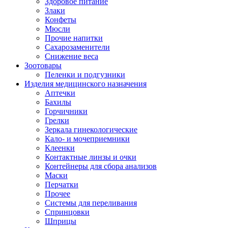
Здоровое питание
Злаки
Конфеты
Мюсли
Прочие напитки
Сахарозаменители
Снижение веса
Зоотовары
Пеленки и подгузники
Изделия медицинского назначения
Аптечки
Бахилы
Горчичники
Грелки
Зеркала гинекологические
Кало- и мочеприемники
Клеенки
Контактные линзы и очки
Контейнеры для сбора анализов
Маски
Перчатки
Прочее
Системы для переливания
Спринцовки
Шприцы