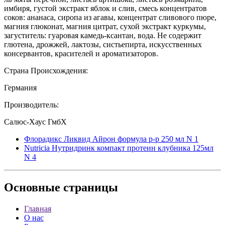
имбиря, густой экстракт яблок и слив, смесь концентратов
соков: ананаса, сиропа из агавы, концентрат сливового пюре,
магния глюконат, магния цитрат, сухой экстракт куркумы,
загуститель: гуаровая камедь-ксантан, вода. Не содержит
глютена, дрожжей, лактозы, систьепирта, искусственных
консервантов, красителей и ароматизаторов.
Страна Происхождения:
Германия
Производитель:
Салюс-Хаус ГмбХ
Флорадикс Ликвид Айрон формула р-р 250 мл N 1
Nutricia Нутридринк компакт протеин клубника 125мл
N 4
Основные
страницы
Главная
О нас