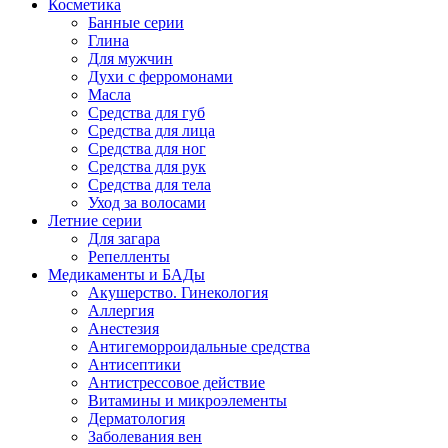
Косметика
Банные серии
Глина
Для мужчин
Духи с ферромонами
Масла
Средства для губ
Средства для лица
Средства для ног
Средства для рук
Средства для тела
Уход за волосами
Летние серии
Для загара
Репелленты
Медикаменты и БАДы
Акушерство. Гинекология
Аллергия
Анестезия
Антигеморроидальные средства
Антисептики
Антистрессовое действие
Витамины и микроэлементы
Дерматология
Заболевания вен