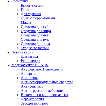
Косметика
Банные серии
Глина
Для мужчин
Духи с ферромонами
Масла
Средства для губ
Средства для лица
Средства для ног
Средства для рук
Средства для тела
Уход за волосами
Летние серии
Для загара
Репелленты
Медикаменты и БАДы
Акушерство. Гинекология
Аллергия
Анестезия
Антигеморроидальные средства
Антисептики
Антистрессовое действие
Витамины и микроэлементы
Дерматология
Заболевания вен