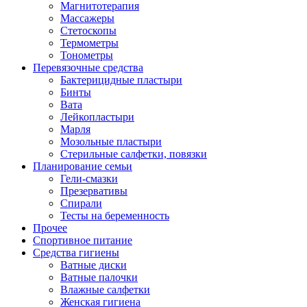
Магнитотерапия
Массажеры
Стетоскопы
Термометры
Тонометры
Перевязочные средства
Бактерицидные пластыри
Бинты
Вата
Лейкопластыри
Марля
Мозольные пластыри
Стерильные салфетки, повязки
Планирование семьи
Гели-смазки
Презервативы
Спирали
Тесты на беременность
Прочее
Спортивное питание
Средства гигиены
Ватные диски
Ватные палочки
Влажные салфетки
Женская гигиена