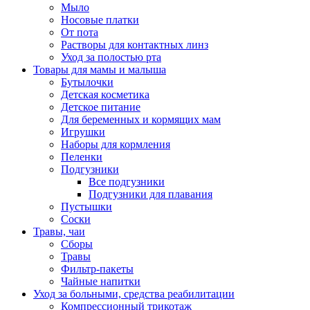
Мыло
Носовые платки
От пота
Растворы для контактных линз
Уход за полостью рта
Товары для мамы и малыша
Бутылочки
Детская косметика
Детское питание
Для беременных и кормящих мам
Игрушки
Наборы для кормления
Пеленки
Подгузники
Все подгузники
Подгузники для плавания
Пустышки
Соски
Травы, чаи
Сборы
Травы
Фильтр-пакеты
Чайные напитки
Уход за больными, средства реабилитации
Компрессионный трикотаж