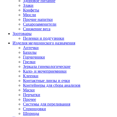
Здоровое питание
Злаки
Конфеты
Мюсли
Прочие напитки
Сахарозаменители
Снижение веса
Зоотовары
Пеленки и подгузники
Изделия медицинского назначения
Аптечки
Бахилы
Горчичники
Грелки
Зеркала гинекологические
Кало- и мочеприемники
Клеенки
Контактные линзы и очки
Контейнеры для сбора анализов
Маски
Перчатки
Прочее
Системы для переливания
Спринцовки
Шприцы