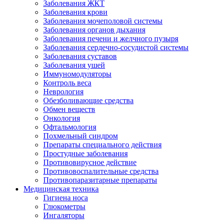
Заболевания ЖКТ
Заболевания крови
Заболевания мочеполовой системы
Заболевания органов дыхания
Заболевания печени и желчного пузыря
Заболевания сердечно-сосудистой системы
Заболевания суставов
Заболевания ушей
Иммуномодуляторы
Контроль веса
Неврология
Обезболивающие средства
Обмен веществ
Онкология
Офтальмология
Похмельный синдром
Препараты специального действия
Простудные заболевания
Противовирусное действие
Противовоспалительные средства
Противопаразитарные препараты
Медицинская техника
Гигиена носа
Глюкометры
Ингаляторы