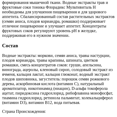
формирования мышечной ткани. Водные экстракты трав и
фруктовые соки тоника Флорадикс Мультивиталь Н
необходимы для улучшения пищеварения и для здорового
аппетита. Сбалансированный состав растительных экстрактов
(семян аниса, плодов кориандра, ромашки) поддерживает
отличное пищеварение и улучшает аппетит. Концентраты
фруктовых соков регулируют уровень рН в желудке,
поддерживая его в нужном значении.
Состав
Водные экстракты: моркови, семян аниса, травы настурции,
плодов кориандра, травы крапивы, шпината, цветков
ромашки, смесь концентратов соков: груши, апельсина,
винограда, ацеролы, кленовый сироп, солодовый экстракт из
ячменя, кальция лактат, кальция глюконат, водный экстракт
плодов шиповника, загуститель: порошок семян рожкового
дерева, аскорбиновая кислота (витамин С), натуральный
ароматизатор, никотинамид (ниацин), D-альфа токоферола
ацетат, пиридоксина гидрохлорид, рибофлавина монофосфат,
тиамина гидрохлорид, ретинола пальмитат, холекальциферол
(витамин D3), витамин В12, вода питьевая.
Страна Происхождения: