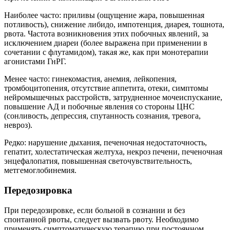
Наиболее часто: приливы (ощущение жара, повышенная
потливость), снижение либидо, импотенция, диарея, тошнота,
рвота. Частота возникновения этих побочных явлений, за
исключением диареи (более выражена при применении в
сочетании с флутамидом), такая же, как при монотерапии
агонистами ГнРГ.
Менее часто: гинекомастия, анемия, лейкопения,
тромбоцитопения, отсутствие аппетита, отеки, симптомы
нейромышечных расстройств, затрудненное мочеиспускание,
повышение АД и побочные явления со стороны ЦНС
(сонливость, депрессия, спутанность сознания, тревога,
невроз).
Редко: нарушение дыхания, печеночная недостаточность,
гепатит, холестатическая желтуха, некроз печени, печеночная
энцефалопатия, повышенная светочувствительность,
метгемоглобинемия.
Передозировка
При передозировке, если больной в сознании и без
спонтанной рвоты, следует вызвать рвоту. Необходимо
применять симптоматическую терапию при постоянном