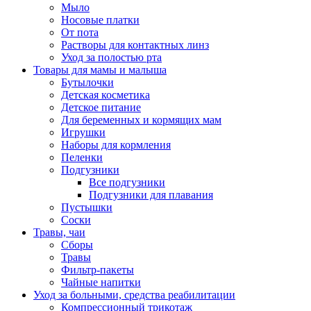
Мыло
Носовые платки
От пота
Растворы для контактных линз
Уход за полостью рта
Товары для мамы и малыша
Бутылочки
Детская косметика
Детское питание
Для беременных и кормящих мам
Игрушки
Наборы для кормления
Пеленки
Подгузники
Все подгузники
Подгузники для плавания
Пустышки
Соски
Травы, чаи
Сборы
Травы
Фильтр-пакеты
Чайные напитки
Уход за больными, средства реабилитации
Компрессионный трикотаж