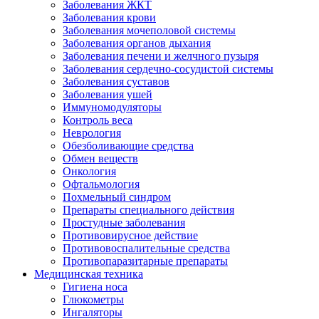
Заболевания ЖКТ
Заболевания крови
Заболевания мочеполовой системы
Заболевания органов дыхания
Заболевания печени и желчного пузыря
Заболевания сердечно-сосудистой системы
Заболевания суставов
Заболевания ушей
Иммуномодуляторы
Контроль веса
Неврология
Обезболивающие средства
Обмен веществ
Онкология
Офтальмология
Похмельный синдром
Препараты специального действия
Простудные заболевания
Противовирусное действие
Противовоспалительные средства
Противопаразитарные препараты
Медицинская техника
Гигиена носа
Глюкометры
Ингаляторы