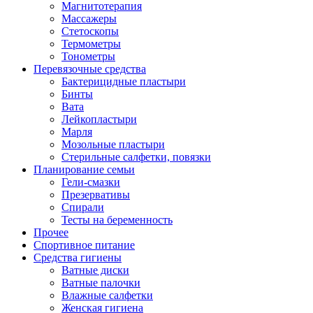
Магнитотерапия
Массажеры
Стетоскопы
Термометры
Тонометры
Перевязочные средства
Бактерицидные пластыри
Бинты
Вата
Лейкопластыри
Марля
Мозольные пластыри
Стерильные салфетки, повязки
Планирование семьи
Гели-смазки
Презервативы
Спирали
Тесты на беременность
Прочее
Спортивное питание
Средства гигиены
Ватные диски
Ватные палочки
Влажные салфетки
Женская гигиена