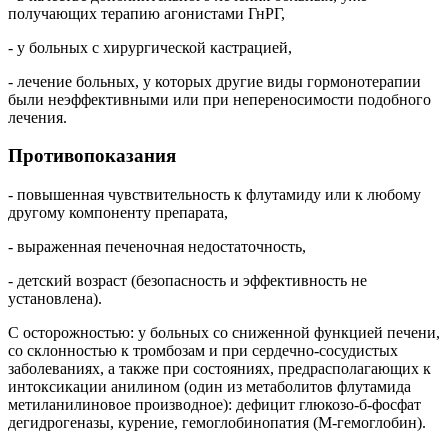
получающих терапию агонистами ГнРГ,
- у больных с хирургической кастрацией,
- лечение больных, у которых другие виды гормонотерапии
были неэффективными или при непереносимости подобного
лечения.
Противопоказания
- повышенная чувствительность к флутамиду или к любому
другому компоненту препарата,
- выраженная печеночная недостаточность,
- детский возраст (безопасность и эффективность не
установлена).
С осторожностью: у больных со сниженной функцией печени,
со склонностью к тромбозам и при сердечно-сосудистых
заболеваниях, а также при состояниях, предрасполагающих к
интоксикации анилином (один из метаболитов флутамида
метиланилиновое производное): дефицит глюкозо-б-фосфат
дегидрогеназы, курение, гемоглобинопатия (М-гемоглобин).