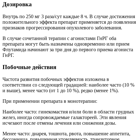
Дозировка
Внутрь по 250 мг 3 раза/сут каждые 8 ч. В случае достижения
положительного эффекта препарат применяется до появления
признаков прогрессирования опухолевого заболевания.
В случае сочетанной терапии с агонистами ГнРГ оба
препарата могут быть назначены одновременно или прием
Флутамида начинают за три дня до первого приема агониста
ГнРГ.
Побочные действия
Частота развития побочных эффектов изложена в
соответствии со следующей градацией: наиболее часто (10 %
и выше), менее часто (от 1 до 10 %), редко (менее 1%).
При применении препарата в монотерапии:
Наиболее часто: гинекомастия и/или боли в области грудных
желез, иногда сопровождаемые галактореей. Эти явления
исчезают после отмены лечения или снижения дозы.
Менее часто: диарея, тошнота, рвота, повышение аппетита,
бессонница, повышенная утомляемость, транзиторное