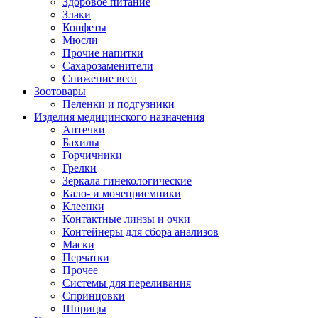
Здоровое питание
Злаки
Конфеты
Мюсли
Прочие напитки
Сахарозаменители
Снижение веса
Зоотовары
Пеленки и подгузники
Изделия медицинского назначения
Аптечки
Бахилы
Горчичники
Грелки
Зеркала гинекологические
Кало- и мочеприемники
Клеенки
Контактные линзы и очки
Контейнеры для сбора анализов
Маски
Перчатки
Прочее
Системы для переливания
Спринцовки
Шприцы