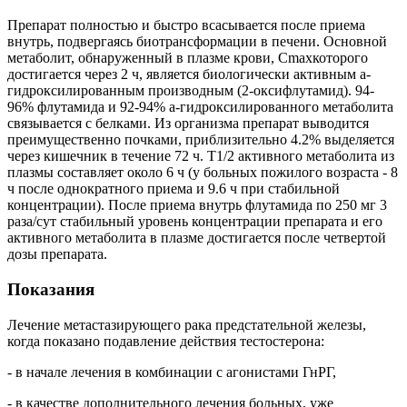
Препарат полностью и быстро всасывается после приема
внутрь, подвергаясь биотрансформации в печени. Основной
метаболит, обнаруженный в плазме крови, Cmaxкоторого
достигается через 2 ч, является биологически активным a-
гидроксилированным производным (2-оксифлутамид). 94-
96% флутамида и 92-94% a-гидроксилированного метаболита
связывается с белками. Из организма препарат выводится
преимущественно почками, приблизительно 4.2% выделяется
через кишечник в течение 72 ч. T1/2 активного метаболита из
плазмы составляет около 6 ч (у больных пожилого возраста - 8
ч после однократного приема и 9.6 ч при стабильной
концентрации). После приема внутрь флутамида по 250 мг 3
раза/сут стабильный уровень концентрации препарата и его
активного метаболита в плазме достигается после четвертой
дозы препарата.
Показания
Лечение метастазирующего рака предстательной железы,
когда показано подавление действия тестостерона:
- в начале лечения в комбинации с агонистами ГнРГ,
- в качестве дополнительного лечения больных, уже