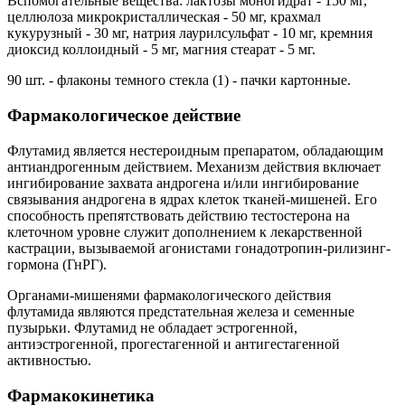
Вспомогательные вещества: лактозы моногидрат - 150 мг,
целлюлоза микрокристаллическая - 50 мг, крахмал
кукурузный - 30 мг, натрия лаурилсульфат - 10 мг, кремния
диоксид коллоидный - 5 мг, магния стеарат - 5 мг.
90 шт. - флаконы темного стекла (1) - пачки картонные.
Фармакологическое действие
Флутамид является нестероидным препаратом, обладающим
антиандрогенным действием. Механизм действия включает
ингибирование захвата андрогена и/или ингибирование
связывания андрогена в ядрах клеток тканей-мишеней. Его
способность препятствовать действию тестостерона на
клеточном уровне служит дополнением к лекарственной
кастрации, вызываемой агонистами гонадотропин-рилизинг-
гормона (ГнРГ).
Органами-мишенями фармакологического действия
флутамида являются предстательная железа и семенные
пузырьки. Флутамид не обладает эстрогенной,
антиэстрогенной, прогестагенной и антигестагенной
активностью.
Фармакокинетика