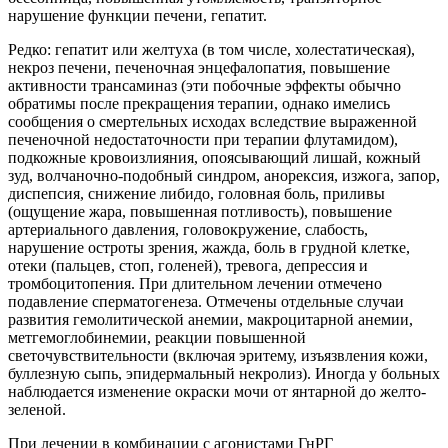
нарушение функции печени, гепатит.
Редко: гепатит или желтуха (в том числе, холестатическая),
некроз печени, печеночная энцефалопатия, повышение
активности трансаминаз (эти побочные эффекты обычно
обратимы после прекращения терапии, однако имелись
сообщения о смертельных исходах вследствие выраженной
печеночной недостаточности при терапии флутамидом),
подкожные кровоизлияния, опоясывающий лишай, кожный
зуд, волчаночно-подобный синдром, анорексия, изжога, запор,
диспепсия, снижение либидо, головная боль, приливы
(ощущение жара, повышенная потливость), повышение
артериального давления, головокружение, слабость,
нарушение остроты зрения, жажда, боль в грудной клетке,
отеки (пальцев, стоп, голеней), тревога, депрессия и
тромбоцитопения. При длительном лечении отмечено
подавление сперматогенеза. Отмечены отдельные случаи
развития гемолитической анемии, макроцитарной анемии,
метгемоглобинемии, реакции повышенной
светочувствительности (включая эритему, изъязвления кожи,
буллезную сыпь, эпидермальный некролиз). Иногда у больных
наблюдается изменение окраски мочи от янтарной до желто-
зеленой.
При лечении в комбинации с агонистами ГнРГ