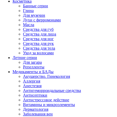
Косметика
Банные серии
Глина
Для мужчин
Духи с ферромонами
Масла
Средства для губ
Средства для лица
Средства для ног
Средства для рук
Средства для тела
Уход за волосами
Летние серии
Для загара
Репелленты
Медикаменты и БАДы
Акушерство. Гинекология
Аллергия
Анестезия
Антигеморроидальные средства
Антисептики
Антистрессовое действие
Витамины и микроэлементы
Дерматология
Заболевания вен