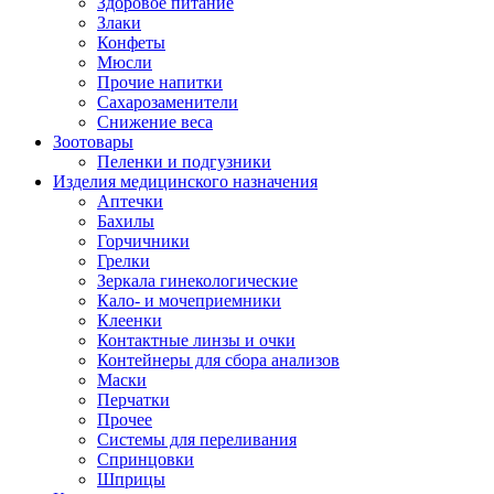
Здоровое питание
Злаки
Конфеты
Мюсли
Прочие напитки
Сахарозаменители
Снижение веса
Зоотовары
Пеленки и подгузники
Изделия медицинского назначения
Аптечки
Бахилы
Горчичники
Грелки
Зеркала гинекологические
Кало- и мочеприемники
Клеенки
Контактные линзы и очки
Контейнеры для сбора анализов
Маски
Перчатки
Прочее
Системы для переливания
Спринцовки
Шприцы