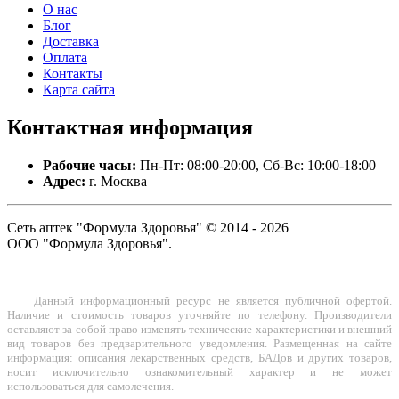
О нас
Блог
Доставка
Оплата
Контакты
Карта сайта
Контактная
информация
Рабочие часы:
Пн-Пт: 08:00-20:00, Сб-Вс: 10:00-18:00
Адрес:
г. Москва
Сеть аптек "Формула Здоровья" © 2014 - 2026
ООО "Формула Здоровья".
Данный информационный ресурс не является публичной офертой.
Наличие и стоимость товаров уточняйте по телефону. Производители
оставляют за собой право изменять технические характеристики и внешний
вид товаров без предварительного уведомления. Размещенная на сайте
информация: описания лекарственных средств, БАДов и других товаров,
носит исключительно ознакомительный характер и не может
использоваться для самолечения.