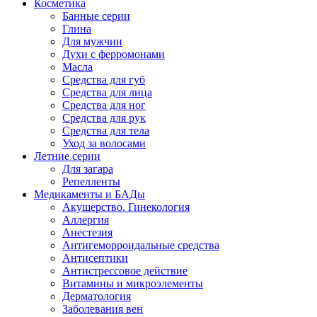
Косметика
Банные серии
Глина
Для мужчин
Духи с ферромонами
Масла
Средства для губ
Средства для лица
Средства для ног
Средства для рук
Средства для тела
Уход за волосами
Летние серии
Для загара
Репелленты
Медикаменты и БАДы
Акушерство. Гинекология
Аллергия
Анестезия
Антигеморроидальные средства
Антисептики
Антистрессовое действие
Витамины и микроэлементы
Дерматология
Заболевания вен