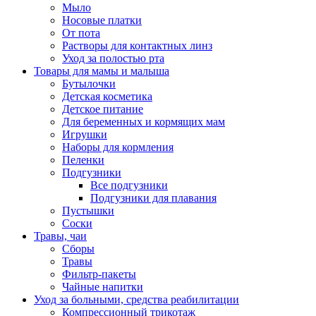
Мыло
Носовые платки
От пота
Растворы для контактных линз
Уход за полостью рта
Товары для мамы и малыша
Бутылочки
Детская косметика
Детское питание
Для беременных и кормящих мам
Игрушки
Наборы для кормления
Пеленки
Подгузники
Все подгузники
Подгузники для плавания
Пустышки
Соски
Травы, чаи
Сборы
Травы
Фильтр-пакеты
Чайные напитки
Уход за больными, средства реабилитации
Компрессионный трикотаж