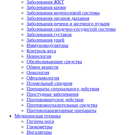
Заболевания ЖКТ
Заболевания крови
Заболевания мочеполовой системы
Заболевания органов дыхания
Заболевания печени и желчного пузыря
Заболевания сердечно-сосудистой системы
Заболевания суставов
Заболевания ушей
Иммуномодуляторы
Контроль веса
Неврология
Обезболивающие средства
Обмен веществ
Онкология
Офтальмология
Похмельный синдром
Препараты специального действия
Простудные заболевания
Противовирусное действие
Противовоспалительные средства
Противопаразитарные препараты
Медицинская техника
Гигиена носа
Глюкометры
Ингаляторы