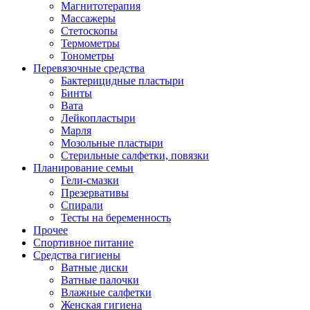
Магнитотерапия
Массажеры
Стетоскопы
Термометры
Тонометры
Перевязочные средства
Бактерицидные пластыри
Бинты
Вата
Лейкопластыри
Марля
Мозольные пластыри
Стерильные салфетки, повязки
Планирование семьи
Гели-смазки
Презервативы
Спирали
Тесты на беременность
Прочее
Спортивное питание
Средства гигиены
Ватные диски
Ватные палочки
Влажные салфетки
Женская гигиена