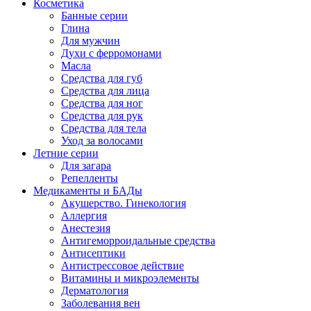
Косметика
Банные серии
Глина
Для мужчин
Духи с ферромонами
Масла
Средства для губ
Средства для лица
Средства для ног
Средства для рук
Средства для тела
Уход за волосами
Летние серии
Для загара
Репелленты
Медикаменты и БАДы
Акушерство. Гинекология
Аллергия
Анестезия
Антигеморроидальные средства
Антисептики
Антистрессовое действие
Витамины и микроэлементы
Дерматология
Заболевания вен