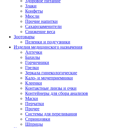
Здоровое питание
Злаки
Конфеты
Мюсли
Прочие напитки
Сахарозаменители
Снижение веса
Зоотовары
Пеленки и подгузники
Изделия медицинского назначения
Аптечки
Бахилы
Горчичники
Грелки
Зеркала гинекологические
Кало- и мочеприемники
Клеенки
Контактные линзы и очки
Контейнеры для сбора анализов
Маски
Перчатки
Прочее
Системы для переливания
Спринцовки
Шприцы