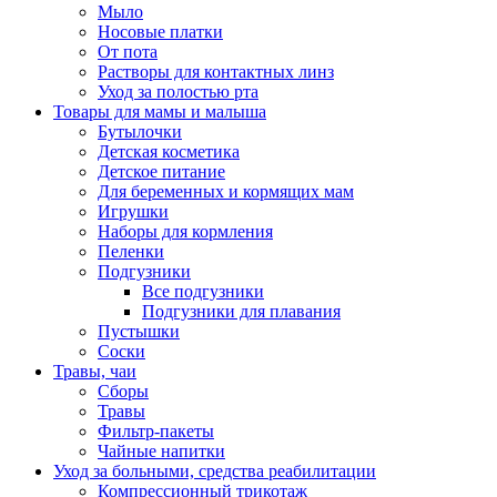
Мыло
Носовые платки
От пота
Растворы для контактных линз
Уход за полостью рта
Товары для мамы и малыша
Бутылочки
Детская косметика
Детское питание
Для беременных и кормящих мам
Игрушки
Наборы для кормления
Пеленки
Подгузники
Все подгузники
Подгузники для плавания
Пустышки
Соски
Травы, чаи
Сборы
Травы
Фильтр-пакеты
Чайные напитки
Уход за больными, средства реабилитации
Компрессионный трикотаж