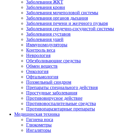
Заболевания ЖКТ
Заболевания крови
Заболевания мочеполовой системы
Заболевания органов дыхания
Заболевания печени и желчного пузыря
Заболевания сердечно-сосудистой системы
Заболевания суставов
Заболевания ушей
Иммуномодуляторы
Контроль веса
Неврология
Обезболивающие средства
Обмен веществ
Онкология
Офтальмология
Похмельный синдром
Препараты специального действия
Простудные заболевания
Противовирусное действие
Противовоспалительные средства
Противопаразитарные препараты
Медицинская техника
Гигиена носа
Глюкометры
Ингаляторы