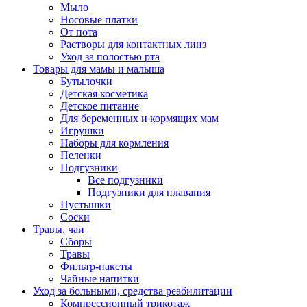
Мыло
Носовые платки
От пота
Растворы для контактных линз
Уход за полостью рта
Товары для мамы и малыша
Бутылочки
Детская косметика
Детское питание
Для беременных и кормящих мам
Игрушки
Наборы для кормления
Пеленки
Подгузники
Все подгузники
Подгузники для плавания
Пустышки
Соски
Травы, чаи
Сборы
Травы
Фильтр-пакеты
Чайные напитки
Уход за больными, средства реабилитации
Компрессионный трикотаж