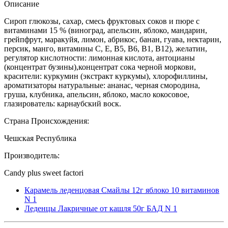
Описание
Cироп глюкозы, сахар, смесь фруктовых соков и пюре с
витаминами 15 % (виноград, апельсин, яблоко, мандарин,
грейпфрут, маракуйя, лимон, абрикос, банан, гуава, нектарин,
персик, манго, витамины С, Е, В5, В6, В1, В12), желатин,
регулятор кислотности: лимонная кислота, антоцианы
(концентрат бузины),концентрат сока черной моркови,
красители: куркумин (экстракт куркумы), хлорофиллины,
ароматизаторы натуральные: ананас, черная смородина,
груша, клубника, апельсин, яблоко, масло кокосовое,
глазирователь: карнаубский воск.
Страна Происхождения:
Чешская Республика
Производитель:
Candy plus sweet factori
Карамель леденцовая Смайлы 12г яблоко 10 витаминов
N 1
Леденцы Лакричные от кашля 50г БАД N 1