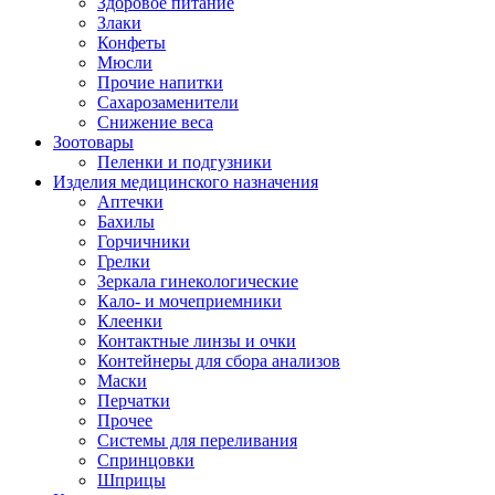
Здоровое питание
Злаки
Конфеты
Мюсли
Прочие напитки
Сахарозаменители
Снижение веса
Зоотовары
Пеленки и подгузники
Изделия медицинского назначения
Аптечки
Бахилы
Горчичники
Грелки
Зеркала гинекологические
Кало- и мочеприемники
Клеенки
Контактные линзы и очки
Контейнеры для сбора анализов
Маски
Перчатки
Прочее
Системы для переливания
Спринцовки
Шприцы