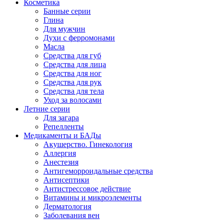
Косметика
Банные серии
Глина
Для мужчин
Духи с ферромонами
Масла
Средства для губ
Средства для лица
Средства для ног
Средства для рук
Средства для тела
Уход за волосами
Летние серии
Для загара
Репелленты
Медикаменты и БАДы
Акушерство. Гинекология
Аллергия
Анестезия
Антигеморроидальные средства
Антисептики
Антистрессовое действие
Витамины и микроэлементы
Дерматология
Заболевания вен