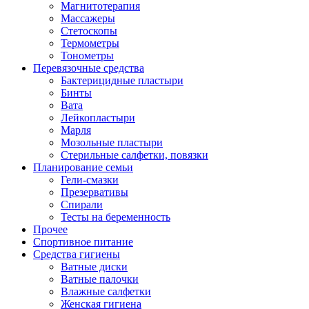
Магнитотерапия
Массажеры
Стетоскопы
Термометры
Тонометры
Перевязочные средства
Бактерицидные пластыри
Бинты
Вата
Лейкопластыри
Марля
Мозольные пластыри
Стерильные салфетки, повязки
Планирование семьи
Гели-смазки
Презервативы
Спирали
Тесты на беременность
Прочее
Спортивное питание
Средства гигиены
Ватные диски
Ватные палочки
Влажные салфетки
Женская гигиена