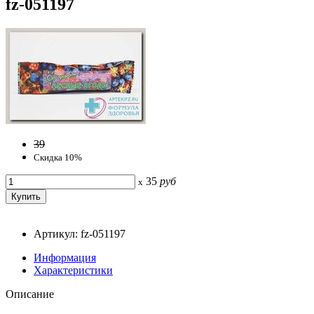
fz-051197
39
Скидка 10%
35
руб
x
Артикул: fz-051197
Информация
Характеристики
Описание