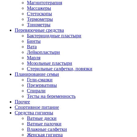
Магнитотерапия
Массажеры
Стетоскопы
Термометры
Тонометры
Перевязочные средства
Бактерицидные пластыри
Бинты
Вата
Лейкопластыри
Марля
Мозольные пластыри
Стерильные салфетки, повязки
Планирование семьи
Гели-смазки
Презервативы
Спирали
Тесты на беременность
Прочее
Спортивное питание
Средства гигиены
Ватные диски
Ватные палочки
Влажные салфетки
Женская гигиена