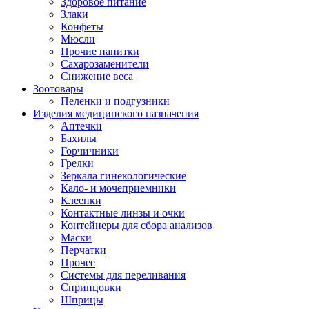
Здоровое питание
Злаки
Конфеты
Мюсли
Прочие напитки
Сахарозаменители
Снижение веса
Зоотовары
Пеленки и подгузники
Изделия медицинского назначения
Аптечки
Бахилы
Горчичники
Грелки
Зеркала гинекологические
Кало- и мочеприемники
Клеенки
Контактные линзы и очки
Контейнеры для сбора анализов
Маски
Перчатки
Прочее
Системы для переливания
Спринцовки
Шприцы