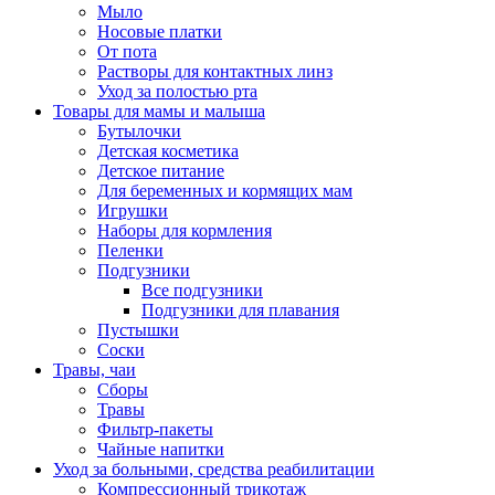
Мыло
Носовые платки
От пота
Растворы для контактных линз
Уход за полостью рта
Товары для мамы и малыша
Бутылочки
Детская косметика
Детское питание
Для беременных и кормящих мам
Игрушки
Наборы для кормления
Пеленки
Подгузники
Все подгузники
Подгузники для плавания
Пустышки
Соски
Травы, чаи
Сборы
Травы
Фильтр-пакеты
Чайные напитки
Уход за больными, средства реабилитации
Компрессионный трикотаж