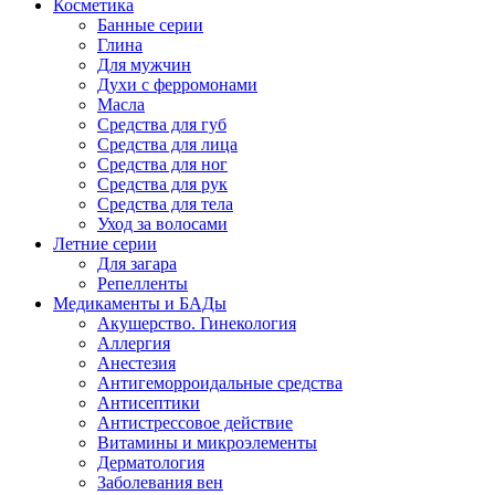
Косметика
Банные серии
Глина
Для мужчин
Духи с ферромонами
Масла
Средства для губ
Средства для лица
Средства для ног
Средства для рук
Средства для тела
Уход за волосами
Летние серии
Для загара
Репелленты
Медикаменты и БАДы
Акушерство. Гинекология
Аллергия
Анестезия
Антигеморроидальные средства
Антисептики
Антистрессовое действие
Витамины и микроэлементы
Дерматология
Заболевания вен