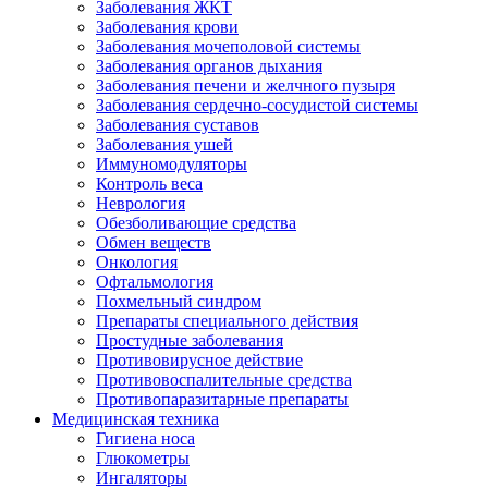
Заболевания ЖКТ
Заболевания крови
Заболевания мочеполовой системы
Заболевания органов дыхания
Заболевания печени и желчного пузыря
Заболевания сердечно-сосудистой системы
Заболевания суставов
Заболевания ушей
Иммуномодуляторы
Контроль веса
Неврология
Обезболивающие средства
Обмен веществ
Онкология
Офтальмология
Похмельный синдром
Препараты специального действия
Простудные заболевания
Противовирусное действие
Противовоспалительные средства
Противопаразитарные препараты
Медицинская техника
Гигиена носа
Глюкометры
Ингаляторы