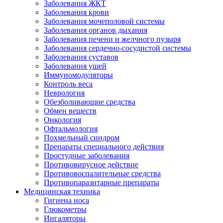
Заболевания ЖКТ
Заболевания крови
Заболевания мочеполовой системы
Заболевания органов дыхания
Заболевания печени и желчного пузыря
Заболевания сердечно-сосудистой системы
Заболевания суставов
Заболевания ушей
Иммуномодуляторы
Контроль веса
Неврология
Обезболивающие средства
Обмен веществ
Онкология
Офтальмология
Похмельный синдром
Препараты специального действия
Простудные заболевания
Противовирусное действие
Противовоспалительные средства
Противопаразитарные препараты
Медицинская техника
Гигиена носа
Глюкометры
Ингаляторы