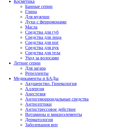
Косметика
Банные серии
Глина
Для мужчин
Духи с ферромонами
Масла
Средства для губ
Средства для лица
Средства для ног
Средства для рук
Средства для тела
Уход за волосами
Летние серии
Для загара
Репелленты
Медикаменты и БАДы
Акушерство. Гинекология
Аллергия
Анестезия
Антигеморроидальные средства
Антисептики
Антистрессовое действие
Витамины и микроэлементы
Дерматология
Заболевания вен