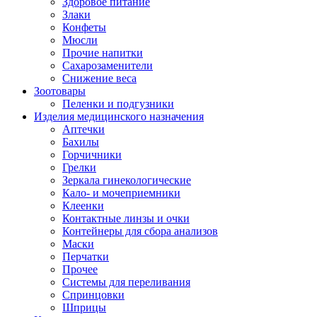
Здоровое питание
Злаки
Конфеты
Мюсли
Прочие напитки
Сахарозаменители
Снижение веса
Зоотовары
Пеленки и подгузники
Изделия медицинского назначения
Аптечки
Бахилы
Горчичники
Грелки
Зеркала гинекологические
Кало- и мочеприемники
Клеенки
Контактные линзы и очки
Контейнеры для сбора анализов
Маски
Перчатки
Прочее
Системы для переливания
Спринцовки
Шприцы