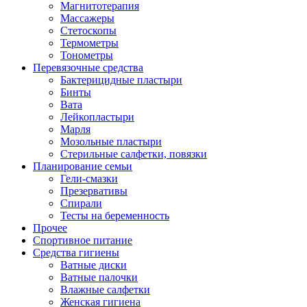
Магнитотерапия
Массажеры
Стетоскопы
Термометры
Тонометры
Перевязочные средства
Бактерицидные пластыри
Бинты
Вата
Лейкопластыри
Марля
Мозольные пластыри
Стерильные салфетки, повязки
Планирование семьи
Гели-смазки
Презервативы
Спирали
Тесты на беременность
Прочее
Спортивное питание
Средства гигиены
Ватные диски
Ватные палочки
Влажные салфетки
Женская гигиена