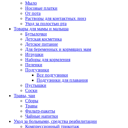
Мыло
Носовые платки
От пота
Растворы для контактных линз
Уход за полостью рта
Товары для мамы и малыша
Бутылочки
Детская косметика
Детское питание
Для беременных и кормящих мам
Игрушки
Наборы для кормления
Пеленки
Подгузники
Все подгузники
Подгузники для плавания
Пустышки
Соски
Травы, чаи
Сборы
Травы
Фильтр-пакеты
Чайные напитки
Уход за больными, средства реабилитации
Компрессионный трикотаж