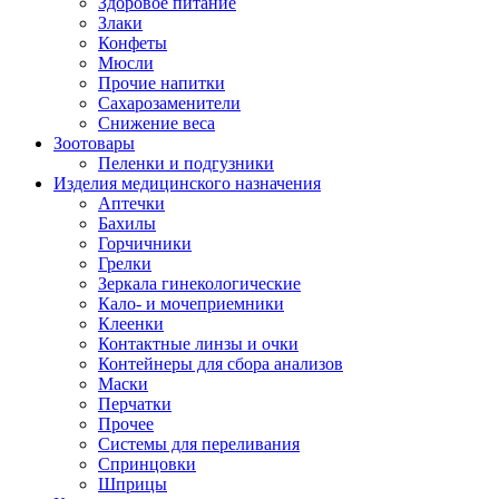
Здоровое питание
Злаки
Конфеты
Мюсли
Прочие напитки
Сахарозаменители
Снижение веса
Зоотовары
Пеленки и подгузники
Изделия медицинского назначения
Аптечки
Бахилы
Горчичники
Грелки
Зеркала гинекологические
Кало- и мочеприемники
Клеенки
Контактные линзы и очки
Контейнеры для сбора анализов
Маски
Перчатки
Прочее
Системы для переливания
Спринцовки
Шприцы