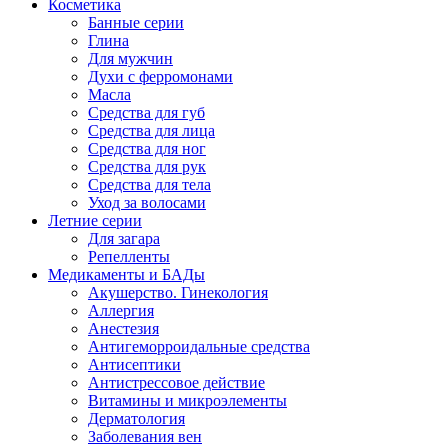
Косметика
Банные серии
Глина
Для мужчин
Духи с ферромонами
Масла
Средства для губ
Средства для лица
Средства для ног
Средства для рук
Средства для тела
Уход за волосами
Летние серии
Для загара
Репелленты
Медикаменты и БАДы
Акушерство. Гинекология
Аллергия
Анестезия
Антигеморроидальные средства
Антисептики
Антистрессовое действие
Витамины и микроэлементы
Дерматология
Заболевания вен