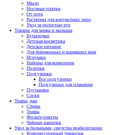
Мыло
Носовые платки
От пота
Растворы для контактных линз
Уход за полостью рта
Товары для мамы и малыша
Бутылочки
Детская косметика
Детское питание
Для беременных и кормящих мам
Игрушки
Наборы для кормления
Пеленки
Подгузники
Все подгузники
Подгузники для плавания
Пустышки
Соски
Травы, чаи
Сборы
Травы
Фильтр-пакеты
Чайные напитки
Уход за больными, средства реабилитации
Компрессионный трикотаж