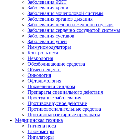
Заболевания ЖКТ
Заболевания крови
Заболевания мочеполовой системы
Заболевания органов дыхания
Заболевания печени и желчного пузыря
Заболевания сердечно-сосудистой системы
Заболевания суставов
Заболевания ушей
Иммуномодуляторы
Контроль веса
Неврология
Обезболивающие средства
Обмен веществ
Онкология
Офтальмология
Похмельный синдром
Препараты специального действия
Простудные заболевания
Противовирусное действие
Противовоспалительные средства
Противопаразитарные препараты
Медицинская техника
Гигиена носа
Глюкометры
Ингаляторы