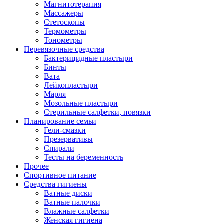
Магнитотерапия
Массажеры
Стетоскопы
Термометры
Тонометры
Перевязочные средства
Бактерицидные пластыри
Бинты
Вата
Лейкопластыри
Марля
Мозольные пластыри
Стерильные салфетки, повязки
Планирование семьи
Гели-смазки
Презервативы
Спирали
Тесты на беременность
Прочее
Спортивное питание
Средства гигиены
Ватные диски
Ватные палочки
Влажные салфетки
Женская гигиена