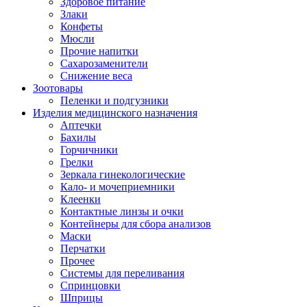
Здоровое питание
Злаки
Конфеты
Мюсли
Прочие напитки
Сахарозаменители
Снижение веса
Зоотовары
Пеленки и подгузники
Изделия медицинского назначения
Аптечки
Бахилы
Горчичники
Грелки
Зеркала гинекологические
Кало- и мочеприемники
Клеенки
Контактные линзы и очки
Контейнеры для сбора анализов
Маски
Перчатки
Прочее
Системы для переливания
Спринцовки
Шприцы