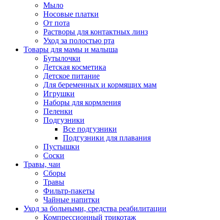
Мыло
Носовые платки
От пота
Растворы для контактных линз
Уход за полостью рта
Товары для мамы и малыша
Бутылочки
Детская косметика
Детское питание
Для беременных и кормящих мам
Игрушки
Наборы для кормления
Пеленки
Подгузники
Все подгузники
Подгузники для плавания
Пустышки
Соски
Травы, чаи
Сборы
Травы
Фильтр-пакеты
Чайные напитки
Уход за больными, средства реабилитации
Компрессионный трикотаж