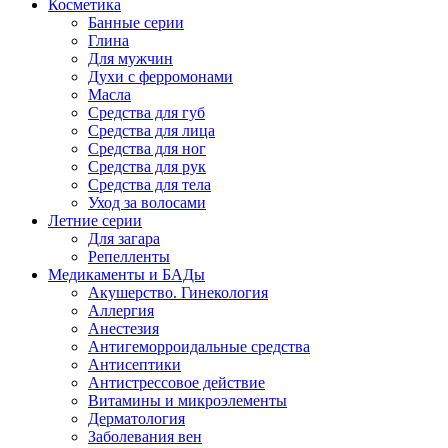
Косметика
Банные серии
Глина
Для мужчин
Духи с ферромонами
Масла
Средства для губ
Средства для лица
Средства для ног
Средства для рук
Средства для тела
Уход за волосами
Летние серии
Для загара
Репелленты
Медикаменты и БАДы
Акушерство. Гинекология
Аллергия
Анестезия
Антигеморроидальные средства
Антисептики
Антистрессовое действие
Витамины и микроэлементы
Дерматология
Заболевания вен