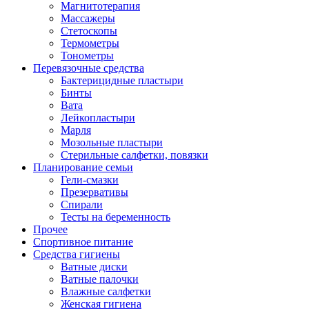
Магнитотерапия
Массажеры
Стетоскопы
Термометры
Тонометры
Перевязочные средства
Бактерицидные пластыри
Бинты
Вата
Лейкопластыри
Марля
Мозольные пластыри
Стерильные салфетки, повязки
Планирование семьи
Гели-смазки
Презервативы
Спирали
Тесты на беременность
Прочее
Спортивное питание
Средства гигиены
Ватные диски
Ватные палочки
Влажные салфетки
Женская гигиена