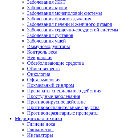
Заболевания ЖКТ
Заболевания крови
Заболевания мочеполовой системы
Заболевания органов дыхания
Заболевания печени и желчного пузыря
Заболевания сердечно-сосудистой системы
Заболевания суставов
Заболевания ушей
Иммуномодуляторы
Контроль веса
Неврология
Обезболивающие средства
Обмен веществ
Онкология
Офтальмология
Похмельный синдром
Препараты специального действия
Простудные заболевания
Противовирусное действие
Противовоспалительные средства
Противопаразитарные препараты
Медицинская техника
Гигиена носа
Глюкометры
Ингаляторы