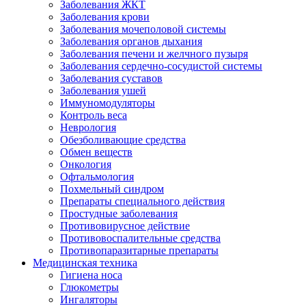
Заболевания ЖКТ
Заболевания крови
Заболевания мочеполовой системы
Заболевания органов дыхания
Заболевания печени и желчного пузыря
Заболевания сердечно-сосудистой системы
Заболевания суставов
Заболевания ушей
Иммуномодуляторы
Контроль веса
Неврология
Обезболивающие средства
Обмен веществ
Онкология
Офтальмология
Похмельный синдром
Препараты специального действия
Простудные заболевания
Противовирусное действие
Противовоспалительные средства
Противопаразитарные препараты
Медицинская техника
Гигиена носа
Глюкометры
Ингаляторы