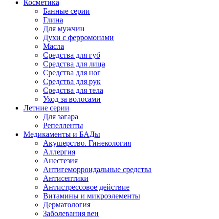
Косметика
Банные серии
Глина
Для мужчин
Духи с ферромонами
Масла
Средства для губ
Средства для лица
Средства для ног
Средства для рук
Средства для тела
Уход за волосами
Летние серии
Для загара
Репелленты
Медикаменты и БАДы
Акушерство. Гинекология
Аллергия
Анестезия
Антигеморроидальные средства
Антисептики
Антистрессовое действие
Витамины и микроэлементы
Дерматология
Заболевания вен