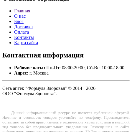
Главная
О нас
Блог
Доставка
Оплата
Контакты
Карта сайта
Контактная
информация
Рабочие часы:
Пн-Пт: 08:00-20:00, Сб-Вс: 10:00-18:00
Адрес:
г. Москва
Сеть аптек "Формула Здоровья" © 2014 - 2026
ООО "Формула Здоровья".
Данный информационный ресурс не является публичной офертой.
Наличие и стоимость товаров уточняйте по телефону. Производители
оставляют за собой право изменять технические характеристики и внешний
вид товаров без предварительного уведомления. Размещенная на сайте
информация: описания лекарственных средств, БАДов и других товаров,