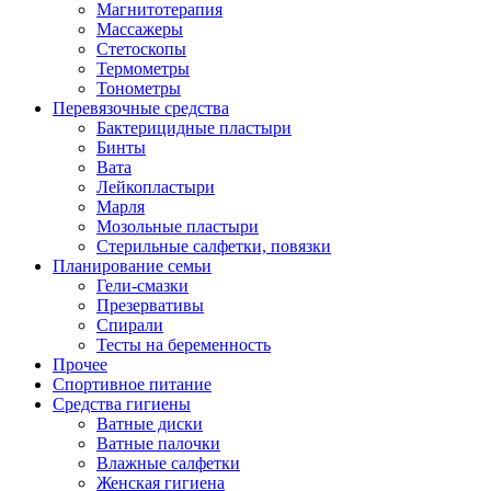
Магнитотерапия
Массажеры
Стетоскопы
Термометры
Тонометры
Перевязочные средства
Бактерицидные пластыри
Бинты
Вата
Лейкопластыри
Марля
Мозольные пластыри
Стерильные салфетки, повязки
Планирование семьи
Гели-смазки
Презервативы
Спирали
Тесты на беременность
Прочее
Спортивное питание
Средства гигиены
Ватные диски
Ватные палочки
Влажные салфетки
Женская гигиена