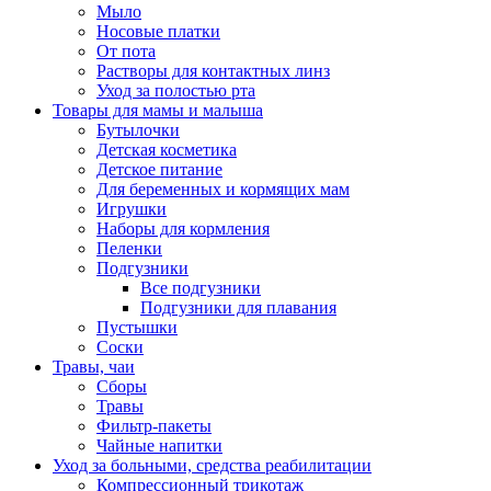
Мыло
Носовые платки
От пота
Растворы для контактных линз
Уход за полостью рта
Товары для мамы и малыша
Бутылочки
Детская косметика
Детское питание
Для беременных и кормящих мам
Игрушки
Наборы для кормления
Пеленки
Подгузники
Все подгузники
Подгузники для плавания
Пустышки
Соски
Травы, чаи
Сборы
Травы
Фильтр-пакеты
Чайные напитки
Уход за больными, средства реабилитации
Компрессионный трикотаж