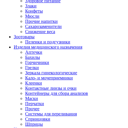
Здоровое питание
Злаки
Конфеты
Мюсли
Прочие напитки
Сахарозаменители
Снижение веса
Зоотовары
Пеленки и подгузники
Изделия медицинского назначения
Аптечки
Бахилы
Горчичники
Грелки
Зеркала гинекологические
Кало- и мочеприемники
Клеенки
Контактные линзы и очки
Контейнеры для сбора анализов
Маски
Перчатки
Прочее
Системы для переливания
Спринцовки
Шприцы