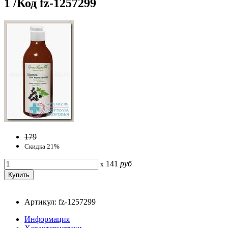
1 /Код fz-1257299
179
Скидка 21%
141
руб
x
Артикул: fz-1257299
Информация