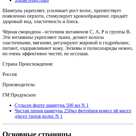
Характеристики
Шампунь укрепляет, усиливает рост волос, препятствует
появлению перхоти, стимулирует кровообращение, придаёт
здоровый вид, эластичность и блеск.
Чёрная смородина - источник витаминов С, А, Р и группы В.
Эти витамины укрепляют ткани, делают волосы
эластичными, мягкими, регулируют жировой и гидробаланс,
питают, оздоравливают кожу. Энзимы и полисахариды нежно,
но очень эффективно чистят, не иссушая.
Страна Происхождения:
Россия
Производитель:
ГМ Продуксьон
Сульсен форте шампунь 500 мл N 1
Чистая линия шампунь 250мл фитобаня компл эф масел
д/всех типов волос N 1
Основные
страницы